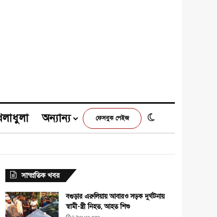
েলাধুলা
অন্যান্য
Switch skin
ফেসবুক পেইজ
e
agram
সাম্প্রতিক খবর
বগুড়ার এরুলিয়ায় আবারও সড়ক দুর্ঘটনায়
স্বামী-স্ত্রী নিহত, আহত শিশু