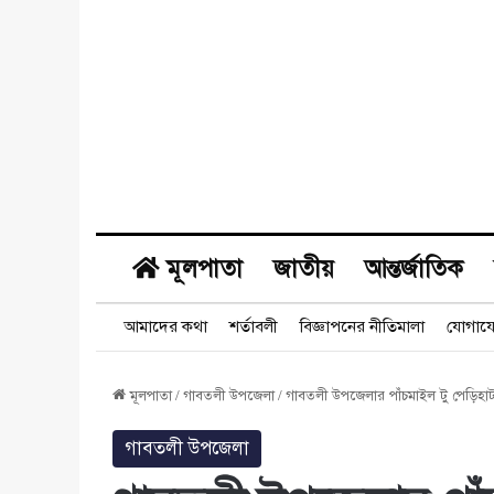
মূলপাতা
জাতীয়
আন্তর্জাতিক
আমাদের কথা
শর্তাবলী
বিজ্ঞাপনের নীতিমালা
যোগায
মূলপাতা
/
গাবতলী উপজেলা
/
গাবতলী উপজেলার পাঁচমাইল টু পেড়িহাট র
গাবতলী উপজেলা