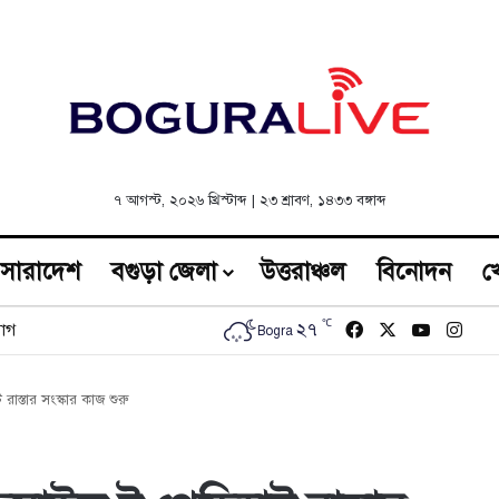
৭ আগস্ট, ২০২৬ খ্রিস্টাব্দ
|
২৩ শ্রাবণ, ১৪৩৩ বঙ্গাব্দ
সারাদেশ
বগুড়া জেলা
উত্তরাঞ্চল
বিনোদন
খ
℃
Facebook
X
YouTub
Inst
২৭
োগ
Bogra
াস্তার সংস্কার কাজ শুরু