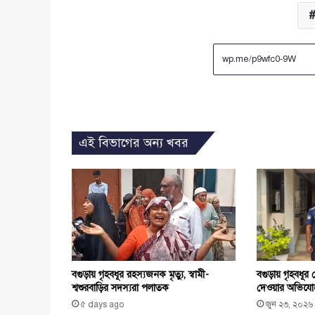
এই বিভাগের অন্য খবর
বগুড়ায় গৃহবধূর
বগুড়ায় গৃহবধূর রহস্যজনক মৃত্যু, স্বামী-
দেওয়ার অভিযোগ
শ্বশুরবাড়ির সদস্যরা পলাতক
জুন ২৩, ২০২৬
৫ days ago