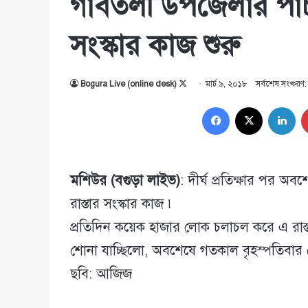
গাবতলী উপজেলার পাঁচম
সংস্কার কাজ শুরু
Follow
Bogura Live (online desk)
মার্চ ৯, ২০১৮
সর্বশেষ সংষ্করণ:
on
Facebook
X
Lin
X
মশিউর (বগুড়া লাইভ)
: দীর্ঘ প্রতিক্ষার পর অ
রাস্তার সংস্কার কাজ ৷
প্রতিদিন কয়েক হাজার লোক চলাচল করে এ রাস্তা
শোনা যাচ্ছিলো, অবশেষে গতকাল বৃহস্পতিবার থ
ছবি: আজিজ