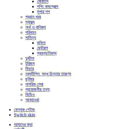
মোবাইল
শপিং কমপ্লেক্স
সুপার শপ
প্রধান খবর
স্বাস্থ্য
অর্থ ও বানিজ্য
পরিবহন
সাহিত্য
কবিতা
ছোটগল্প
প্রবন্ধ/নিবন্ধ
দুর্ঘটনা
টুরিজম
ফিচার
নব্যদীপ্তি_শুদ্ধ চিন্তায় তারুণ্য
ছবিঘর
নাগরিক সেবা
প্রয়োজনীয় তথ্য
ভিডিও
আবহাওয়া
ফেসবুক পেইজ
Switch skin
আমাদের কথা