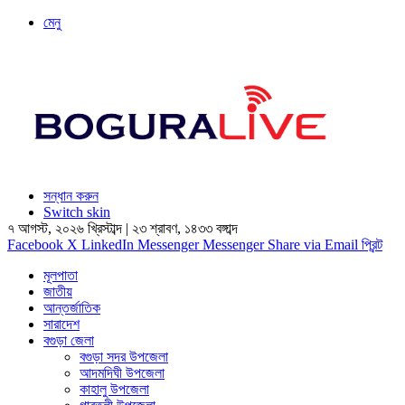
মেনু
সন্ধান করুন
Switch skin
৭ আগস্ট, ২০২৬ খ্রিস্টাব্দ
|
২৩ শ্রাবণ, ১৪৩৩ বঙ্গাব্দ
Facebook
X
LinkedIn
Messenger
Messenger
Share via Email
প্রিন্ট
মূলপাতা
জাতীয়
আন্তর্জাতিক
সারাদেশ
বগুড়া জেলা
বগুড়া সদর উপজেলা
আদমদিঘী উপজেলা
কাহালু উপজেলা