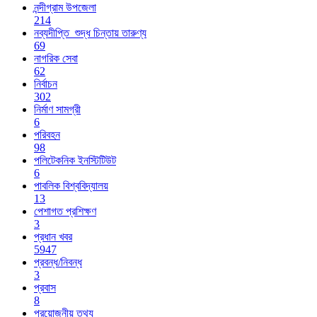
নন্দীগ্রাম উপজেলা
214
নব্যদীপ্তি_শুদ্ধ চিন্তায় তারুণ্য
69
নাগরিক সেবা
62
নির্বাচন
302
নির্মাণ সামগ্রী
6
পরিবহন
98
পলিটেকনিক ইনস্টিটিউট
6
পাবলিক বিশ্ববিদ্যালয়
13
পেশাগত প্রশিক্ষণ
3
প্রধান খবর
5947
প্রবন্ধ/নিবন্ধ
3
প্রবাস
8
প্রয়োজনীয় তথ্য