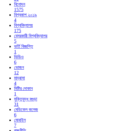
বিনোদন
1575
বিশ্বকাপ ২০১৯
4
বিশ্ববিদ্যালয়
175
বেসরকারী বিশ্ববিদ্যালয়
5
ভর্তি বিজ্ঞপ্তি
1
ভিডিও
6
ভোজন
12
মাদ্রাসা
4
মিষ্টির দোকান
1
মুক্তিযুদ্ধ বগুড়া
31
মেডিকেল কলেজ
6
মোবাইল
7
রাজনীতি