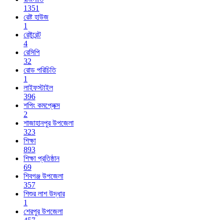
1351
রেষ্ট হাউজ
1
রেষ্টুরেন্ট
4
রেসিপি
32
রোড পরিচিতি
1
লাইফস্টাইল
396
শপিং কমপ্লেক্স
2
শাজাহানপুর উপজেলা
323
শিক্ষা
893
শিক্ষা প্রতিষ্ঠান
69
শিবগঞ্জ উপজেলা
357
শিশুর লাশ উদ্ধার
1
শেরপুর উপজেলা