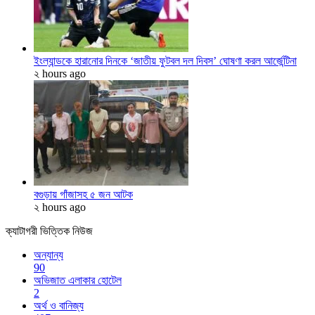
ইংল্যান্ডকে হারানোর দিনকে ‘জাতীয় ফুটবল দল দিবস’ ঘোষণা করল আর্জেন্টিনা
২ hours ago
বগুড়ায় গাঁজাসহ ৫ জন আটক
২ hours ago
ক্যাটাগরী ভিত্তিক নিউজ
অন্যান্য
90
অভিজাত এলাকার হোটেল
2
অর্থ ও বানিজ্য