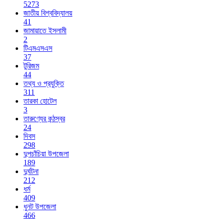
5273
জাতীয় বিশ্ববিদ্যালয়
41
জামায়াতে ইসলামী
2
টিএমএসএস
37
টুরিজম
44
তথ্য ও প্রযুক্তি
311
তারকা হোটেল
3
তারুণ্যের কন্ঠস্বর
24
দিবস
298
দুপচাঁচিয়া উপজেলা
189
দুর্ঘটনা
212
ধর্ম
409
ধুনট উপজেলা
466