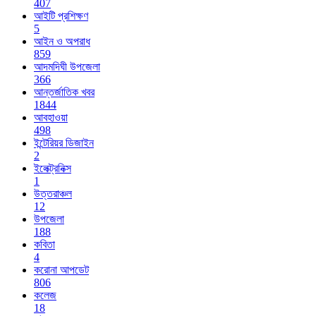
407
আইটি প্রশিক্ষণ
5
আইন ও অপরাধ
859
আদমদিঘী উপজেলা
366
আন্তর্জাতিক খবর
1844
আবহাওয়া
498
ইন্টেরিয়র ডিজাইন
2
ইলেক্ট্রনিক্স
1
উত্তরাঞ্চল
12
উপজেলা
188
কবিতা
4
করোনা আপডেট
806
কলেজ
18