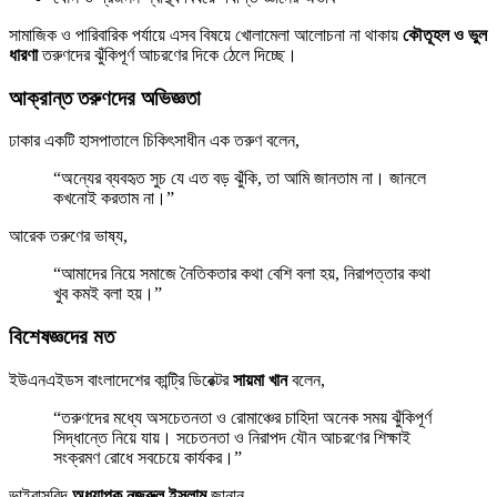
সামাজিক ও পারিবারিক পর্যায়ে এসব বিষয়ে খোলামেলা আলোচনা না থাকায়
কৌতূহল ও ভুল
ধারণা
তরুণদের ঝুঁকিপূর্ণ আচরণের দিকে ঠেলে দিচ্ছে।
আক্রান্ত তরুণদের অভিজ্ঞতা
ঢাকার একটি হাসপাতালে চিকিৎসাধীন এক তরুণ বলেন,
“অন্যের ব্যবহৃত সুচ যে এত বড় ঝুঁকি, তা আমি জানতাম না। জানলে
কখনোই করতাম না।”
আরেক তরুণের ভাষ্য,
“আমাদের নিয়ে সমাজে নৈতিকতার কথা বেশি বলা হয়, নিরাপত্তার কথা
খুব কমই বলা হয়।”
বিশেষজ্ঞদের মত
ইউএনএইডস বাংলাদেশের কান্ট্রি ডিরেক্টর
সায়মা খান
বলেন,
“তরুণদের মধ্যে অসচেতনতা ও রোমাঞ্চের চাহিদা অনেক সময় ঝুঁকিপূর্ণ
সিদ্ধান্তে নিয়ে যায়। সচেতনতা ও নিরাপদ যৌন আচরণের শিক্ষাই
সংক্রমণ রোধে সবচেয়ে কার্যকর।”
ভাইরাসবিদ
অধ্যাপক নজরুল ইসলাম
জানান,