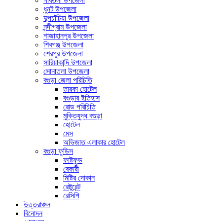
গাবতলী উপজেলা
ধুনট উপজেলা
দুপচাঁচিয়া উপজেলা
নন্দীগ্রাম উপজেলা
শাজাহানপুর উপজেলা
শিবগঞ্জ উপজেলা
শেরপুর উপজেলা
সারিয়াকান্দি উপজেলা
সোনাতলা উপজেলা
বগুড়া জেলা পরিচিতি
তারকা হোটেল
বগুড়ার ইতিহাস
রোড পরিচিতি
মুক্তিযুদ্ধ বগুড়া
হোটেল
মেস
অভিজাত এলাকার হোটেল
বগুড়া ফুডিস
ফাষ্টফুড
বেকারী
মিষ্টির দোকান
রেষ্টুরেন্ট
রেসিপি
উত্তরাঞ্চল
বিনোদন