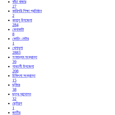
কাঁচা বাজার
27
কারিগরি শিক্ষা প্রতিষ্ঠান
2
কাহালু উপজেলা
284
কেনাকাটা
8
কোচিং সেন্টার
1
খেলাধুলা
2883
গণমাধ্যম সংক্রান্ত
39
গাবতলী উপজেলা
208
চিকিৎসা সংক্রান্ত
15
ছবিঘর
38
ছাত্র আন্দোলন
32
ছোটগল্প
1
জাতীয়