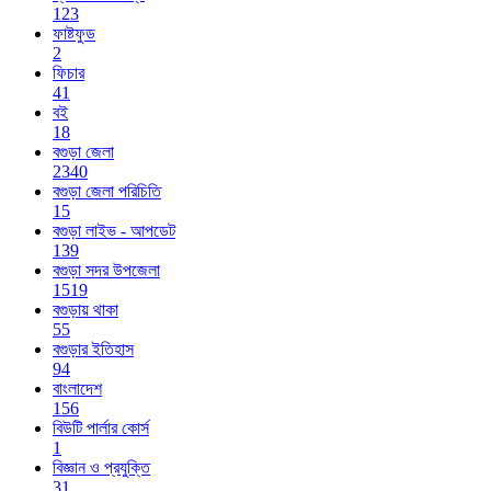
123
ফাষ্টফুড
2
ফিচার
41
বই
18
বগুড়া জেলা
2340
বগুড়া জেলা পরিচিতি
15
বগুড়া লাইভ - আপডেট
139
বগুড়া সদর উপজেলা
1519
বগুড়ায় থাকা
55
বগুড়ার ইতিহাস
94
বাংলাদেশ
156
বিউটি পার্লার কোর্স
1
বিজ্ঞান ও প্রযুক্তি
31