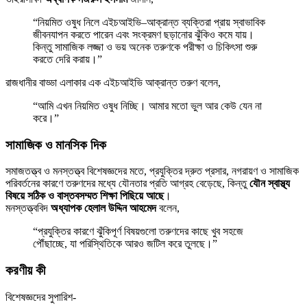
“নিয়মিত ওষুধ নিলে এইচআইভি–আক্রান্ত ব্যক্তিরা প্রায় স্বাভাবিক
জীবনযাপন করতে পারেন এবং সংক্রমণ ছড়ানোর ঝুঁকিও কমে যায়।
কিন্তু সামাজিক লজ্জা ও ভয় অনেক তরুণকে পরীক্ষা ও চিকিৎসা শুরু
করতে দেরি করায়।”
রাজধানীর বাড্ডা এলাকার এক এইচআইভি আক্রান্ত তরুণ বলেন,
“আমি এখন নিয়মিত ওষুধ নিচ্ছি। আমার মতো ভুল আর কেউ যেন না
করে।”
সামাজিক ও মানসিক দিক
সমাজতত্ত্ব ও মনস্তত্ত্ব বিশেষজ্ঞদের মতে, প্রযুক্তির দ্রুত প্রসার, নগরায়ণ ও সামাজিক
পরিবর্তনের কারণে তরুণদের মধ্যে যৌনতার প্রতি আগ্রহ বেড়েছে, কিন্তু
যৌন স্বাস্থ্য
বিষয়ে সঠিক ও বাস্তবসম্মত শিক্ষা পিছিয়ে আছে
।
মনস্তত্ত্ববিদ
অধ্যাপক হেলাল উদ্দিন আহমেদ
বলেন,
“প্রযুক্তির কারণে ঝুঁকিপূর্ণ বিষয়গুলো তরুণদের কাছে খুব সহজে
পৌঁছাচ্ছে, যা পরিস্থিতিকে আরও জটিল করে তুলছে।”
করণীয় কী
বিশেষজ্ঞদের সুপারিশ-