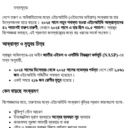
তথ্যসূত্র:
দেশে তরুণ ও অবিবাহিতদের মধ্যে এইচআইভি (এইডসের ভাইরাস) সংক্রমণের হার
উদ্বেগজনক হারে বাড়ছে।
২০২৫ সালে নতুন শনাক্ত হওয়া এইচআইভি আক্রান্তদের
৪২ শতাংশই তরুণ-তরুণী
, যেখানে
২০২৪ সালে এ হার ছিল ৩১.৫ শতাংশ
। স্বাস্থ্য
বিশেষজ্ঞরা বলছেন, এই প্রবণতা জনস্বাস্থ্যের জন্য বড় ধরনের সতর্ক সংকেত।
আক্রান্ত ও মৃত্যুর চিত্র
স্বাস্থ্য অধিদপ্তর-এর অধীন
জাতীয় এইডস ও এসটিডি নিয়ন্ত্রণ কর্মসূচি (NASP)
-এর
তথ্য অনুযায়ী,
২০২৪ সালের ডিসেম্বর থেকে ২০২৫ সালের নভেম্বর পর্যন্ত
দেশে মোট
১,৮৯১
জন
এইচআইভি পজিটিভ শনাক্ত হয়েছেন।
একই সময়ে
২১৯ জন রোগীর মৃত্যু
হয়েছে।
কেন বাড়ছে সংক্রমণ
বিশেষজ্ঞদের মতে, তরুণদের মধ্যে এইচআইভি সংক্রমণ বৃদ্ধির প্রধান কারণগুলো হলো-
ঝুঁকিপূর্ণ যৌন আচরণ
ইনজেক্টেবল ড্রাগ ব্যবহারে
অন্যের ব্যবহৃত সুচ
ব্যবহার
কনডমসহ সুরক্ষা সামগ্রী ব্যবহার না করা
যৌন ও প্রজনন স্বাস্থ্য বিষয়ে পর্যাপ্ত জ্ঞানের অভাব