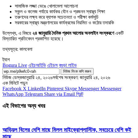
সামাজিক লজ্জা ভেঙে খোলামেলা আলোচনা
স্কুল ও কলেজ পর্যায়ে কার্যকর যৌন ও প্রজনন স্বাস্থ্য শিক্ষা
তরুণদের লক্ষ্য করে ব্যাপক সচেতনতা ও পরীক্ষা কর্মসূচি
সরকারের স্বাস্থ্য মন্ত্রণালয়ের কার্যক্রমের নিয়মিত ও কঠোর তদারকি
উল্লেখ্য, এ বিষয়ে
২৪ জানুয়ারি দৈনিক প্রথম আলোর অনলাইন সংস্করণে
একটি
বিস্তারিত প্রতিবেদন প্রকাশিত হয়েছে।
তথ্যসূত্র: কালবেলা
ট্যাগ
Bogura Live
এইচআইভি
এইডস
বগুড়া লাইভ
নিউজ লিংক কপি করুন
নিউজ ডেস্ক
জানুয়ারি ২৪, ২০২৬
সর্বশেষ সংষ্করণ: জানুয়ারি ২৪, ২০২৬
এক মিনিটে পড়ুন
Facebook
X
LinkedIn
Pinterest
Skype
Messenger
Messenger
WhatsApp
Telegram
Share via Email
প্রিন্ট
এই বিভাগের অন্য খবর
আড়িয়ল বিলের দেশি মাছে মিলল মাইক্রোপ্লাস্টিক, সবচেয়ে বেশি কই
মাছে