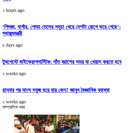
২ hours ago
‘পিৎজা, বার্গার, পোড়া তেলের সমুচা খেয়ে দেশটা রোগে ভরে গেছে’:
স্বাস্থ্যমন্ত্রী
৬ days ago
টুথপেস্টে মাইক্রোপ্লাস্টিক: দাঁত ব্রাশের সময় যা খেয়াল করতে হবে
২ weeks ago
রান্নার পর মাংস সবুজ হয়ে যায় কেন? জানুন বৈজ্ঞানিক ব্যাখ্যা
২ weeks ago
সাম্প্রতিক খবর