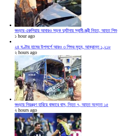
বগুড়ার এরুলিয়ায় আবারও সড়ক দুর্ঘটনায় স্বামী-স্ত্রী নিহত, আহত শিশু
১ hour ago
২৪ ঘণ্টায় হামের উপসর্গে আরও ৩ শিশুর মৃত্যু, আক্রান্ত ১,২১৮
২ hours ago
বগুড়ায় নিয়ন্ত্রণ হারিয়ে বাজারে বাস, নিহত ৭, আহত অন্তত ১৫
২ hours ago