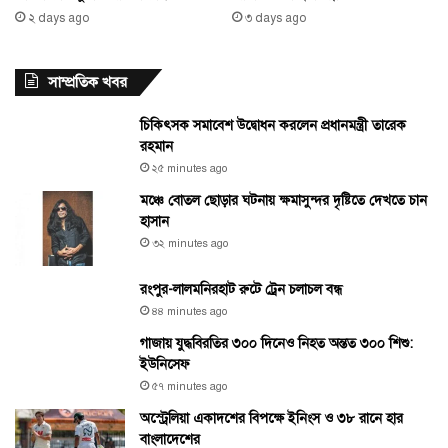
২ days ago
৩ days ago
সাম্প্রতিক খবর
চিকিৎসক সমাবেশ উদ্বোধন করলেন প্রধানমন্ত্রী তারেক
রহমান
২৫ minutes ago
মঞ্চে বোতল ছোড়ার ঘটনায় ক্ষমাসুন্দর দৃষ্টিতে দেখতে চান
হাসান
৩২ minutes ago
রংপুর-লালমনিরহাট রুটে ট্রেন চলাচল বন্ধ
৪৪ minutes ago
গাজায় যুদ্ধবিরতির ৩০০ দিনেও নিহত অন্তত ৩০০ শিশু:
ইউনিসেফ
৫৭ minutes ago
অস্ট্রেলিয়া একাদশের বিপক্ষে ইনিংস ও ৩৮ রানে হার
বাংলাদেশের