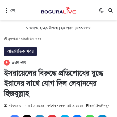
Switch 
সন
মেনু
৮ আগস্ট, ২০২৬ খ্রিস্টাব্দ
|
২৪ শ্রাবণ, ১৪৩৩ বঙ্গাব্দ
মূলপাতা
/
আন্তর্জাতিক খবর
আন্তর্জাতিক খবর
প্রধান খবর
ইসরায়েলের বিরুদ্ধে প্রতিশোধের যুদ্ধে
ইরানের সাথে যোগ দিল লেবাননের
হিজবুল্লাহ
নিউজ ডেস্ক
মার্চ ২, ২০২৬
সর্বশেষ সংষ্করণ: মার্চ ২, ২০২৬
এক মিনিটে পড়ুন
Facebook
X
LinkedIn
Pinterest
Skype
Messenger
WhatsApp
Teleg