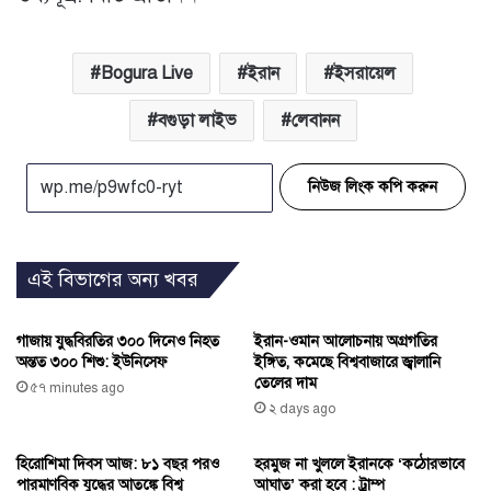
Bogura Live
ইরান
ইসরায়েল
বগুড়া লাইভ
লেবানন
নিউজ লিংক কপি করুন
এই বিভাগের অন্য খবর
গাজায় যুদ্ধবিরতির ৩০০ দিনেও নিহত
ইরান-ওমান আলোচনায় অগ্রগতির
অন্তত ৩০০ শিশু: ইউনিসেফ
ইঙ্গিত, কমেছে বিশ্ববাজারে জ্বালানি
তেলের দাম
৫৭ minutes ago
২ days ago
হিরোশিমা দিবস আজ: ৮১ বছর পরও
হরমুজ না খুললে ইরানকে ‘কঠোরভাবে
পারমাণবিক যুদ্ধের আতঙ্কে বিশ্ব
আঘাত’ করা হবে : ট্রাম্প