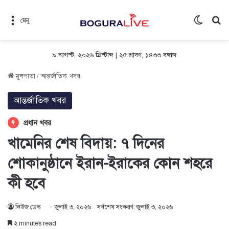
Switch 
সন
মেনু
৯ আগস্ট, ২০২৬ খ্রিস্টাব্দ
|
২৫ শ্রাবণ, ১৪৩৩ বঙ্গাব্দ
মূলপাতা
/
আন্তর্জাতিক খবর
আন্তর্জাতিক খবর
প্রধান খবর
খামেনির শেষ বিদায়: ৭ দিনের
শোকানুষ্ঠানে ইরান-ইরাকের কোন শহরে
কী হবে
নিউজ ডেস্ক
জুলাই ৩, ২০২৬
সর্বশেষ সংষ্করণ: জুলাই ৩, ২০২৬
২ minutes read