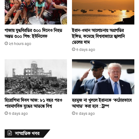
ইরান-ওমান আলোচনায় অগ্রগতির
গাজায় যুদ্ধবিরতির ৩০০ দিনেও নিহত
ইঙ্গিত, কমেছে বিশ্ববাজারে জ্বালানি
অন্তত ৩০০ শিশু: ইউনিসেফ
তেলের দাম
২৩ hours ago
৩ days ago
হিরোশিমা দিবস আজ: ৮১ বছর পরও
হরমুজ না খুললে ইরানকে ‘কঠোরভাবে
পারমাণবিক যুদ্ধের আতঙ্কে বিশ্ব
আঘাত’ করা হবে : ট্রাম্প
৩ days ago
৪ days ago
সাম্প্রতিক খবর