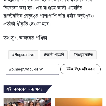
বিবেচনা করা হয়। এর মাধ্যমে আলী খামেনির
রাজনৈতিক নেতৃত্বের পাশাপাশি তাঁর ধর্মীয় কর্তৃত্বেরও
প্রতীকী স্বীকৃতি দেওয়া হবে।
তথ্যসূত্র: আজকের পত্রিকা
Bogura Live
আলী খামেনি
বগুড়া লাইভ
নিউজ লিংক কপি করুন
এই বিভাগের অন্য খবর