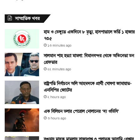
সাম্প্রতিক খবর
হাম ও ডেঙ্গুতে একদিনে ৮ মৃত্যু, হাসপাতালে ভর্তি ১ হাজার
৭৩৫
১৩ minutes ago
সালমান শাহ হত্যা মামলা: বিমানবন্দর থেকে অভিনেতা ডন
গ্রেফতার
২২ minutes ago
রাষ্ট্রপতি নির্বাচনে অলি আহমদকে প্রার্থী ঘোষণা জামায়াত-
এনসিপির জোটের
২ hours ago
এক বিলিয়ন ডলার পেরোল নোলানের ‘দ্য ওডিসি’
৩ hours ago
বগুড়ায় মাদক মামলায় সাজাপ্রাপ্ত ৩ পলাতক আসামি গ্রেপ্তার