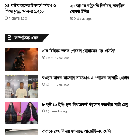
২৪ ঘণ্টায় হামের উপসর্গে আরও ৩
২০ আগস্ট রাষ্ট্রপতি নির্বাচন, তফসিল
শিশুর মৃত্যু, আক্রান্ত ১,২১৮
ঘোষণা ইসির
২ days ago
২ days ago
সাম্প্রতিক খবর
এক বিলিয়ন ডলার পেরোল নোলানের ‘দ্য ওডিসি’
২৩ minutes ago
বগুড়ায় মাদক মামলায় সাজাপ্রাপ্ত ৩ পলাতক আসামি গ্রেপ্তার
৩৫ minutes ago
৮ ফুট ১০ ইঞ্চি চুল, বিশ্বরেকর্ড গড়লেন ভারতীয় নারী রেণু
৫১ minutes ago
বাবাকে শেষ বিদায় জানাতে আর্জেন্টিনায় মেসি