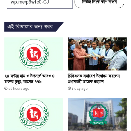
নিউজ লিংক কপি করুন
এই বিভাগের অন্য খবর
২৪ ঘণ্টায় হাম ও উপসর্গে আরও ৪
চিকিৎসক সমাবেশ উদ্বোধন করলেন
জনের মৃত্যু, আক্রান্ত ৭৭৬
প্রধানমন্ত্রী তারেক রহমান
২২ hours ago
১ day ago