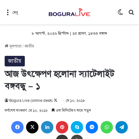
Switch 
সন
মেনু
৯ আগস্ট, ২০২৬ খ্রিস্টাব্দ
|
২৫ শ্রাবণ, ১৪৩৩ বঙ্গাব্দ
মূলপাতা
/
জাতীয়
জাতীয়
আজ উৎক্ষেপণ হলোনা স্যাটেলাইট
বঙ্গবন্ধু – ১
Follow
Bogura Live (online desk)
মে ১০, ২০১৮
on
সর্বশেষ সংষ্করণ: মে ১০, ২০১৮
এক মিনিটেরও কমে পড়ুন
X
Facebook
X
LinkedIn
Pinterest
Skype
Messenger
WhatsApp
Teleg
Share via Email
প্রিন্ট