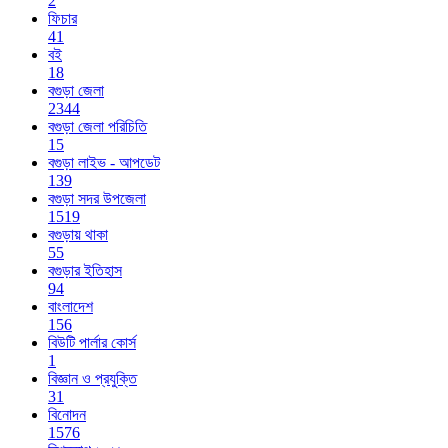
2
ফিচার
41
বই
18
বগুড়া জেলা
2344
বগুড়া জেলা পরিচিতি
15
বগুড়া লাইভ - আপডেট
139
বগুড়া সদর উপজেলা
1519
বগুড়ায় থাকা
55
বগুড়ার ইতিহাস
94
বাংলাদেশ
156
বিউটি পার্লার কোর্স
1
বিজ্ঞান ও প্রযুক্তি
31
বিনোদন
1576