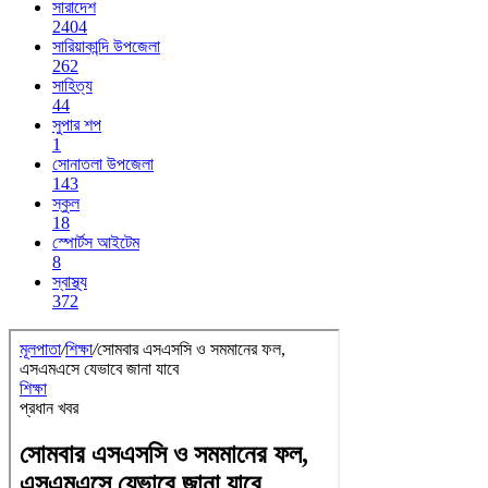
সারাদেশ
2404
সারিয়াকান্দি উপজেলা
262
সাহিত্য
44
সুপার শপ
1
সোনাতলা উপজেলা
143
স্কুল
18
স্পোর্টস আইটেম
8
স্বাস্থ্য
372