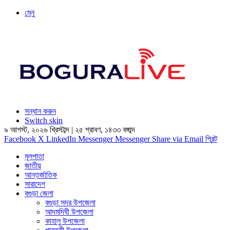
মেনু
সন্ধান করুন
Switch skin
৯ আগস্ট, ২০২৬ খ্রিস্টাব্দ
|
২৫ শ্রাবণ, ১৪৩৩ বঙ্গাব্দ
Facebook
X
LinkedIn
Messenger
Messenger
Share via Email
প্রিন্ট
মূলপাতা
জাতীয়
আন্তর্জাতিক
সারাদেশ
বগুড়া জেলা
বগুড়া সদর উপজেলা
আদমদিঘী উপজেলা
কাহালু উপজেলা