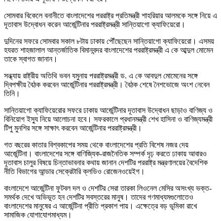
সোমবার বিকেলে বনানীতে বাংলাদেশের পররাষ্ট্র প্রতিমন্ত্রী শাহরিয়ার আলমকে সঙ্গে নিয়ে এ
দূতাবাস উদ্বোধন করেন আর্জেন্টিনার পররাষ্ট্রমন্ত্রী সান্তিয়াগো ক্যাফিয়েরো।
দুদিনের সফরে সোমবার সকাল ৮টায় ঢাকায় পৌঁছেছেন সান্তিয়াগো ক্যাফিয়েরো। এসময়
হযরত শাহজালাল আন্তর্জাতিক বিমানবন্দর বাংলাদেশের পররাষ্ট্রমন্ত্রী এ কে আব্দুল মোমেন
তাকে স্বাগত জানান।
সন্ধ্যায় রাষ্ট্রীয় অতিথি ভবন যমুনায় পররাষ্ট্রমন্ত্রী ড. এ কে আবদুল মোমেনের সঙ্গে
দ্বিপক্ষীয় বৈঠক করবেন আর্জেন্টিনার পররাষ্ট্রমন্ত্রী। বৈঠক শেষে নৈশভোজে অংশ নেবেন
তিনি।
সান্তিয়াগো ক্যাফিয়েরোর সফরে ঢাকায় আর্জেন্টিনার দূতাবাস উদ্বোধন ছাড়াও বাণিজ্য ও
বিনিয়োগ ইস্যু নিয়ে আলোচনা হবে। সফরকালে প্রধানমন্ত্রী শেখ হাসিনা ও বাণিজ্যমন্ত্রী
টিপু মুনশির সঙ্গে সাক্ষাৎ করবেন আর্জেন্টিনার পররাষ্ট্রমন্ত্রী।
গত বছরের কাতার বিশ্বকাপের সময় থেকে বাংলাদেশের প্রতি বিশেষ নজর দেয়
আর্জেন্টিনা। বাংলাদেশের সঙ্গে বাণিজ্যিক-রাজনৈতিক সম্পর্ক দৃঢ় করতে ঢাকায় আবারও
দূতাবাস চালুর বিষয়ে চিন্তাভাবনার কথায় জানান দেশটির পররাষ্ট্র মন্ত্রণালয়ের বৈদেশিক
নীতি বিভাগের আন্ডার সেক্রেটারি ক্লডিও রোজেনওয়েইগ।
বাংলাদেশে আর্জেন্টিনা ফুটবল দল ও দেশটির সেরা তারকা লিওনেল মেসির অসংখ্য ভক্ত-
সমর্থক দেখে অভিভূত হন দেশটির সবস্তরের মানুষ। তাদের গণমাধ্যমগুলোতেও
বাংলাদেশের মানুষের এ আর্জেন্টিনা প্রীতি প্রকাশ পায়। এক্ষেত্রে বড় ভূমিকা রাখে
সামাজিক যোগাযোগমাধ্যম।