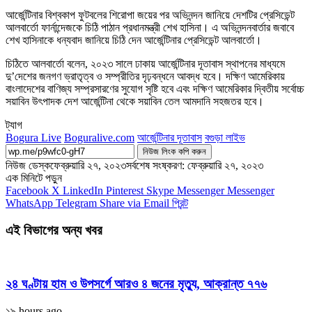
আর্জেন্টিনার বিশ্বকাপ ফুটবলের শিরোপা জয়ের পর অভিনন্দন জানিয়ে দেশটির প্রেসিডেন্ট
আলবার্তো ফার্নান্দেজকে চিঠি পাঠান প্রধানমন্ত্রী শেখ হাসিনা। এ অভিনন্দনবার্তার জবাবে
শেখ হাসিনাকে ধন্যবাদ জানিয়ে চিঠি দেন আর্জেন্টিনার প্রেসিডেন্ট আলবার্তো।
চিঠিতে আলবার্তো বলেন, ২০২৩ সালে ঢাকায় আর্জেন্টিনার দূতাবাস স্থাপনের মাধ্যমে
দু’দেশের জনগণ ভ্রাতৃত্ব ও সম্প্রীতির দৃঢ়বন্ধনে আবদ্ধ হবে। দক্ষিণ আমেরিকায়
বাংলাদেশের বাণিজ্য সম্প্রসারণের সুযোগ সৃষ্টি হবে এবং দক্ষিণ আমেরিকার দ্বিতীয় সর্বোচ্চ
সয়াবিন উৎপাদক দেশ আর্জেন্টিনা থেকে সয়াবিন তেল আমদানি সহজতর হবে।
ট্যাগ
Bogura Live
Boguralive.com
আর্জেন্টিনার দূতাবাস
বগুড়া লাইভ
নিউজ লিংক কপি করুন
নিউজ ডেস্ক
ফেব্রুয়ারি ২৭, ২০২৩
সর্বশেষ সংষ্করণ: ফেব্রুয়ারি ২৭, ২০২৩
এক মিনিটে পড়ুন
Facebook
X
LinkedIn
Pinterest
Skype
Messenger
Messenger
WhatsApp
Telegram
Share via Email
প্রিন্ট
এই বিভাগের অন্য খবর
২৪ ঘণ্টায় হাম ও উপসর্গে আরও ৪ জনের মৃত্যু, আক্রান্ত ৭৭৬
১৯ hours ago