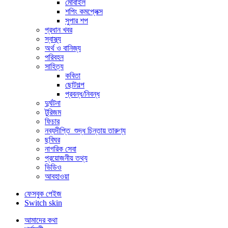
মোবাইল
শপিং কমপ্লেক্স
সুপার শপ
প্রধান খবর
স্বাস্থ্য
অর্থ ও বানিজ্য
পরিবহন
সাহিত্য
কবিতা
ছোটগল্প
প্রবন্ধ/নিবন্ধ
দুর্ঘটনা
টুরিজম
ফিচার
নব্যদীপ্তি_শুদ্ধ চিন্তায় তারুণ্য
ছবিঘর
নাগরিক সেবা
প্রয়োজনীয় তথ্য
ভিডিও
আবহাওয়া
ফেসবুক পেইজ
Switch skin
আমাদের কথা