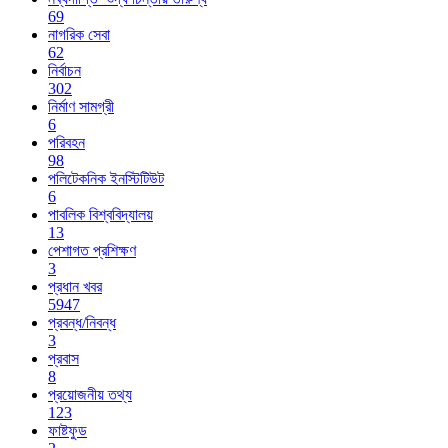
69
নাগরিক সেবা
62
নির্বাচন
302
নির্মাণ সামগ্রী
6
পরিবহন
98
পলিটেকনিক ইনস্টিটিউট
6
পাবলিক বিশ্ববিদ্যালয়
13
পেশাগত প্রশিক্ষণ
3
প্রধান খবর
5947
প্রবন্ধ/নিবন্ধ
3
প্রবাস
8
প্রয়োজনীয় তথ্য
123
ফাষ্টফুড