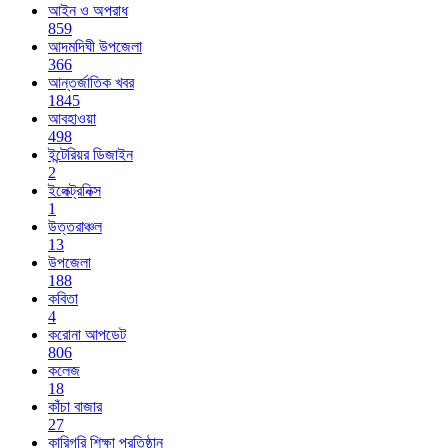
আইন ও অপরাধ
859
আদমদিঘী উপজেলা
366
আন্তর্জাতিক খবর
1845
আবহাওয়া
498
ইন্টেরিয়র ডিজাইন
2
ইলেক্ট্রনিক্স
1
উত্তরাঞ্চল
13
উপজেলা
188
কবিতা
4
করোনা আপডেট
806
কলেজ
18
কাঁচা বাজার
27
কারিগরি শিক্ষা প্রতিষ্ঠান