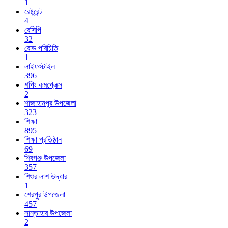
1
রেষ্টুরেন্ট
4
রেসিপি
32
রোড পরিচিতি
1
লাইফস্টাইল
396
শপিং কমপ্লেক্স
2
শাজাহানপুর উপজেলা
323
শিক্ষা
895
শিক্ষা প্রতিষ্ঠান
69
শিবগঞ্জ উপজেলা
357
শিশুর লাশ উদ্ধার
1
শেরপুর উপজেলা
457
সান্তাহার উপজেলা
2