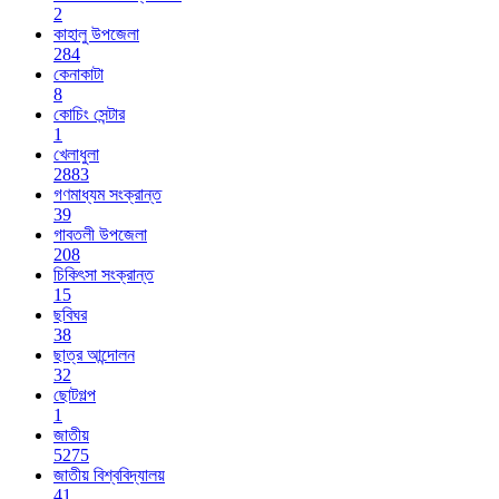
2
কাহালু উপজেলা
284
কেনাকাটা
8
কোচিং সেন্টার
1
খেলাধুলা
2883
গণমাধ্যম সংক্রান্ত
39
গাবতলী উপজেলা
208
চিকিৎসা সংক্রান্ত
15
ছবিঘর
38
ছাত্র আন্দোলন
32
ছোটগল্প
1
জাতীয়
5275
জাতীয় বিশ্ববিদ্যালয়
41