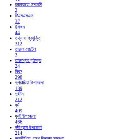
জামায়াতে ইসলামী
2
টিএমএসএস
37
টুরিজম
44
তথ্য ও প্রযুক্তি
312
তারকা হোটেল
3
তারুণ্যের কন্ঠস্বর
24
দিবস
298
দুপচাঁচিয়া উপজেলা
189
দুর্ঘটনা
212
ধর্ম
409
ধুনট উপজেলা
466
নন্দীগ্রাম উপজেলা
214
নব্যদীপ্তি_শুদ্ধ চিন্তায় তারুণ্য