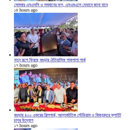
সোমবার এসএসসি ও সমমানের ফল, এসএমএসে যেভাবে জানা যাবে
১৪ hours ago
নতুন রূপে ফিরছে বগুড়ার ঐতিহাসিক শাকপালা পার্ক
১৭ hours ago
বগুড়ায় ৪০০ একরের শিল্পপার্ক, আন্তর্জাতিক স্টেডিয়াম ও বিমানবন্দরে ফ্লাইট
চালুর উদ্যোগ
১৭ hours ago