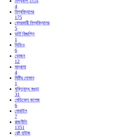
বিশ্বকাপ ২০১৯
4
বিশ্ববিদ্যালয়
175
বেসরকারী বিশ্ববিদ্যালয়
5
ভর্তি বিজ্ঞপ্তি
1
ভিডিও
6
ভোজন
12
মাদ্রাসা
4
মিষ্টির দোকান
1
মুক্তিযুদ্ধ বগুড়া
31
মেডিকেল কলেজ
6
মোবাইল
7
রাজনীতি
1351
রেষ্ট হাউজ