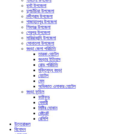
গাবতলী উপজেলা
ধুনট উপজেলা
দুপচাঁচিয়া উপজেলা
নন্দীগ্রাম উপজেলা
শাজাহানপুর উপজেলা
শিবগঞ্জ উপজেলা
শেরপুর উপজেলা
সারিয়াকান্দি উপজেলা
সোনাতলা উপজেলা
বগুড়া জেলা পরিচিতি
তারকা হোটেল
বগুড়ার ইতিহাস
রোড পরিচিতি
মুক্তিযুদ্ধ বগুড়া
হোটেল
মেস
অভিজাত এলাকার হোটেল
বগুড়া ফুডিস
ফাষ্টফুড
বেকারী
মিষ্টির দোকান
রেষ্টুরেন্ট
রেসিপি
উত্তরাঞ্চল
বিনোদন