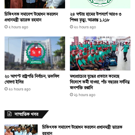
২৪ ঘণ্টায় হামের উপসর্গে আরও ৩
চিকিৎসক সমাবেশ উদ্বোধন করলেন
শিশুর মৃত্যু, আক্রান্ত ১,২১৮
প্রধানমন্ত্রী তারেক রহমান
২০ hours ago
২ hours ago
২০ আগস্ট রাষ্ট্রপতি নির্বাচন, তফসিল
মধ্যপ্রাচ্যের যুদ্ধের প্রভাবে কমেছে
ঘোষণা ইসির
বিদেশে কর্মী যাওয়া, পাঁচ বছরের সর্বনিম্ন
জনশক্তি রপ্তানি
২০ hours ago
২১ hours ago
সাম্প্রতিক খবর
চিকিৎসক সমাবেশ উদ্বোধন করলেন প্রধানমন্ত্রী তারেক
রহমান