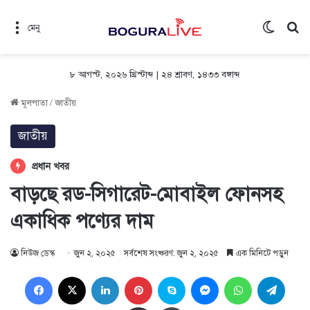
Switch 
সন
মেনু
৮ আগস্ট, ২০২৬ খ্রিস্টাব্দ
|
২৪ শ্রাবণ, ১৪৩৩ বঙ্গাব্দ
মূলপাতা
/
জাতীয়
জাতীয়
প্রধান খবর
বাড়ছে রড-সিগারেট-মোবাইল ফোনসহ
একাধিক পণ্যের দাম
নিউজ ডেস্ক
জুন ২, ২০২৫
সর্বশেষ সংষ্করণ: জুন ২, ২০২৫
এক মিনিটে পড়ুন
Facebook
X
LinkedIn
Pinterest
Skype
Messenger
WhatsApp
Teleg
Share via Email
প্রিন্ট