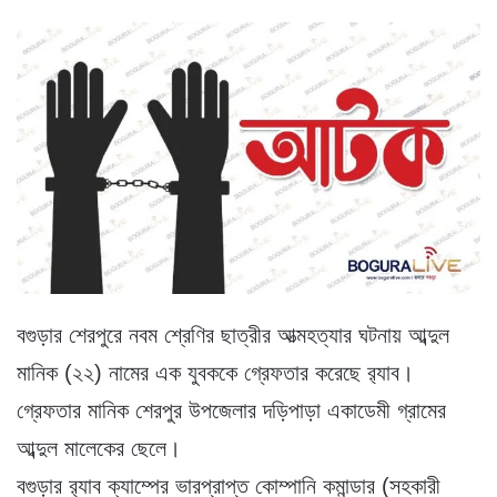
বগুড়ার শেরপুরে নবম শ্রেণির ছাত্রীর আত্মহত্যার ঘটনায় আব্দুল
মানিক (২২) নামের এক যুবককে গ্রেফতার করেছে র‌্যাব।
গ্রেফতার মানিক শেরপুর উপজেলার দড়িপাড়া একাডেমী গ্রামের
আব্দুল মালেকের ছেলে।
বগুড়ার র‌্যাব ক্যাম্পের ভারপ্রাপ্ত কোম্পানি কমান্ডার (সহকারী