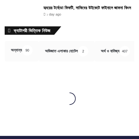
হৃদয়ের টর্নেডো ফিফটি, সাকিবের উইকেটে ফাইনালে জাফনা কিংস
১ day ago
ক্যাটাগরী ভিত্তিক নিউজ
অন্যান্য
90
অভিজাত এলাকার হোটেল
অর্থ ও বানিজ্য
2
407