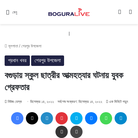
Switch
সন
মেনু
|
মূলপাতা
/
শেরপুর উপজেলা
প্রধান খবর
শেরপুর উপজেলা
বগুড়ায় স্কুল ছাত্রীর আত্মহত্যার ঘটনায় যুবক
গ্রেফতার
নিউজ ডেস্ক
ডিসেম্বর ১৪, ২০২২
সর্বশেষ সংষ্করণ: ডিসেম্বর ১৪, ২০২২
এক মিনিটে পড়ুন
Facebook
X
LinkedIn
Pinterest
Skype
Messenger
WhatsApp
Teleg
Share via Email
প্রিন্ট