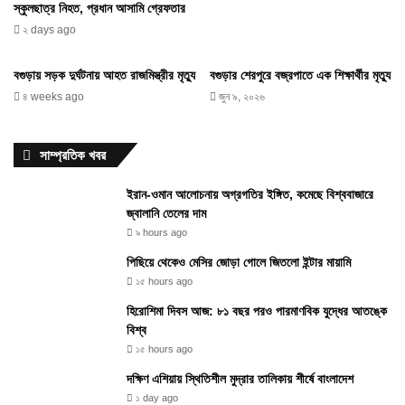
স্কুলছাত্র নিহত, প্রধান আসামি গ্রেফতার
২ days ago
বগুড়ায় সড়ক দুর্ঘটনায় আহত রাজমিস্ত্রীর মৃত্যু
বগুড়ার শেরপুরে বজ্রপাতে এক শিক্ষার্থীর মৃত্যু
৪ weeks ago
জুন ৯, ২০২৬
সাম্প্রতিক খবর
ইরান-ওমান আলোচনায় অগ্রগতির ইঙ্গিত, কমেছে বিশ্ববাজারে
জ্বালানি তেলের দাম
৯ hours ago
পিছিয়ে থেকেও মেসির জোড়া গোলে জিতলো ইন্টার মায়ামি
১৫ hours ago
হিরোশিমা দিবস আজ: ৮১ বছর পরও পারমাণবিক যুদ্ধের আতঙ্কে
বিশ্ব
১৫ hours ago
দক্ষিণ এশিয়ায় স্থিতিশীল মুদ্রার তালিকায় শীর্ষে বাংলাদেশ
১ day ago