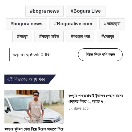
bogra news
Bogura Live
bogura news
Boguralive.com
আত্মহত্যা
বগুড়া
বগুড়া লাইভ
বগুড়ার খবর
শেরপুর
নিউজ লিংক কপি করুন
এই বিভাগের অন্য খবর
বগুড়ায় পাথরবোঝাই ট্রাকের পেছনে বাসের
ধাক্কায় নিহত ২, আহত ৭
৩ days ago
বগুড়ায় ফুটবল খেলা নিয়ে বিরোধ থামাতে গিয়ে