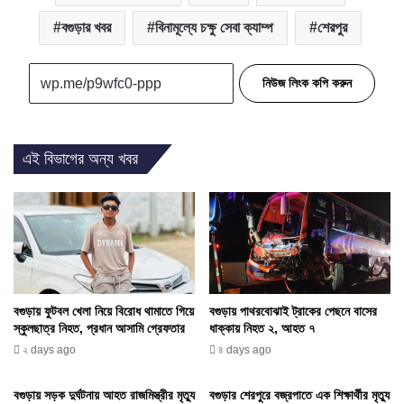
বগুড়ার খবর
বিনামূল্যে চক্ষু সেবা ক্যাম্প
শেরপুর
নিউজ লিংক কপি করুন
এই বিভাগের অন্য খবর
বগুড়ায় ফুটবল খেলা নিয়ে বিরোধ থামাতে গিয়ে
বগুড়ায় পাথরবোঝাই ট্রাকের পেছনে বাসের
স্কুলছাত্র নিহত, প্রধান আসামি গ্রেফতার
ধাক্কায় নিহত ২, আহত ৭
২ days ago
৪ days ago
বগুড়ায় সড়ক দুর্ঘটনায় আহত রাজমিস্ত্রীর মৃত্যু
বগুড়ার শেরপুরে বজ্রপাতে এক শিক্ষার্থীর মৃত্যু