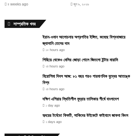
৪ weeks ago
জুন ৯, ২০২৬
সাম্প্রতিক খবর
ইরান-ওমান আলোচনায় অগ্রগতির ইঙ্গিত, কমেছে বিশ্ববাজারে
জ্বালানি তেলের দাম
১৮ hours ago
পিছিয়ে থেকেও মেসির জোড়া গোলে জিতলো ইন্টার মায়ামি
২৪ hours ago
হিরোশিমা দিবস আজ: ৮১ বছর পরও পারমাণবিক যুদ্ধের আতঙ্কে
বিশ্ব
২৪ hours ago
দক্ষিণ এশিয়ায় স্থিতিশীল মুদ্রার তালিকায় শীর্ষে বাংলাদেশ
১ day ago
হৃদয়ের টর্নেডো ফিফটি, সাকিবের উইকেটে ফাইনালে জাফনা কিংস
২ days ago