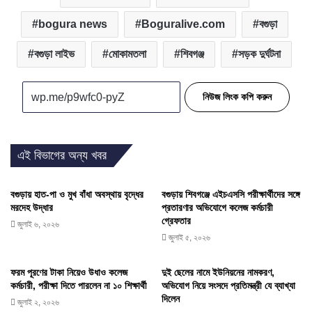
bogura news
Boguralive.com
বগুড়া
বগুড়া লাইভ
মোকামতলা
শিবগঞ্জ
সড়ক দুর্ঘটনা
নিউজ লিংক কপি করুন
এই বিভাগের অন্য খবর
বগুড়ায় হাত-পা ও মুখ বাঁধা অবস্থায় বৃদ্ধের
বগুড়ায় শিবগঞ্জে এইচএসসি পরীক্ষার্থীদের সঙ্গে
মরদেহ উদ্ধার
প্রতারণার অভিযোগে কলেজ কর্মচারী
গ্রেফতার
জুলাই ৬, ২০২৬
জুলাই ৫, ২০২৬
ফরম পূরণের টাকা নিয়েও উধাও কলেজ
দুই ছেলের নামে ইউনিয়নের নামকরণ,
কর্মচারী, পরীক্ষা দিতে পারলেন না ১০ শিক্ষার্থী
অভিযোগ নিয়ে সংসদে প্রতিমন্ত্রী যে ব্যাখ্যা
দিলেন
জুলাই ২, ২০২৬