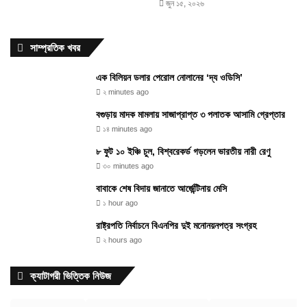
জুন ১৫, ২০২৬
সাম্প্রতিক খবর
এক বিলিয়ন ডলার পেরোল নোলানের ‘দ্য ওডিসি’
২ minutes ago
বগুড়ায় মাদক মামলায় সাজাপ্রাপ্ত ৩ পলাতক আসামি গ্রেপ্তার
১৪ minutes ago
৮ ফুট ১০ ইঞ্চি চুল, বিশ্বরেকর্ড গড়লেন ভারতীয় নারী রেণু
৩০ minutes ago
বাবাকে শেষ বিদায় জানাতে আর্জেন্টিনায় মেসি
১ hour ago
রাষ্ট্রপতি নির্বাচনে বিএনপির দুই মনোনয়নপত্র সংগ্রহ
২ hours ago
ক্যাটাগরী ভিত্তিক নিউজ