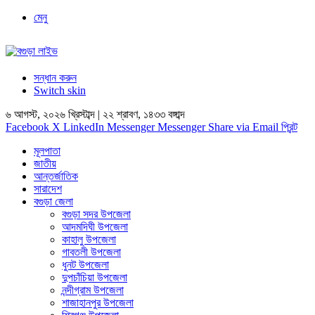
মেনু
সন্ধান করুন
Switch skin
৬ আগস্ট, ২০২৬ খ্রিস্টাব্দ | ২২ শ্রাবণ, ১৪৩৩ বঙ্গাব্দ
Facebook
X
LinkedIn
Messenger
Messenger
Share via Email
প্রিন্ট
মূলপাতা
জাতীয়
আন্তর্জাতিক
সারাদেশ
বগুড়া জেলা
বগুড়া সদর উপজেলা
আদমদিঘী উপজেলা
কাহালু উপজেলা
গাবতলী উপজেলা
ধুনট উপজেলা
দুপচাঁচিয়া উপজেলা
নন্দীগ্রাম উপজেলা
শাজাহানপুর উপজেলা