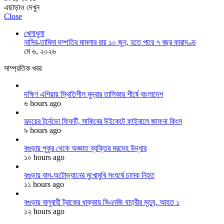
এছাড়াও দেখুন
Close
খেলাধুলা
নাসির-তামিমা দম্পতির মামলার রায় ১০ জুন, হতে পারে ৭ বছর কারাদণ্ড
মে ৬, ২০২৬
সাম্প্রতিক খবর
দক্ষিণ এশিয়ায় স্থিতিশীল মুদ্রার তালিকায় শীর্ষে বাংলাদেশ
৬ hours ago
হৃদয়ের টর্নেডো ফিফটি, সাকিবের উইকেটে ফাইনালে জাফনা কিংস
৯ hours ago
বগুড়ায় পুকুর থেকে অজ্ঞাত ব্যক্তির মরদেহ উদ্ধার
১০ hours ago
বগুড়ায় বাস-অটোভ্যানের মুখোমুখি সংঘর্ষে চালক নিহত
১১ hours ago
বগুড়ায় বালুবাহী ট্রাকের ধাক্কায় সিএনজি যাত্রীর মৃত্যু, আহত ১
১২ hours ago