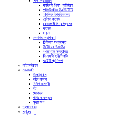
শিক্ষা প্রতিষ্ঠান
কারিগরি শিক্ষা প্রতিষ্ঠান
পলিটেকনিক ইনস্টিটিউট
পাবলিক বিশ্ববিদ্যালয়
ডেন্টাল কলেজ
বেসরকারী বিশ্ববিদ্যালয়
কলেজ
স্কুল
পেশাগত প্রশিক্ষণ
চিকিৎসা সংক্রান্ত
ইন্টেরিয়র ডিজাইন
গণমাধ্যম সংক্রান্ত
বি.এসসি ইঞ্জিনিয়ারিং
আইটি প্রশিক্ষণ
লাইফস্টাইল
কেনাকাটা
ইলেক্ট্রনিক্স
কাঁচা বাজার
নির্মাণ সামগ্রী
বই
মোবাইল
শপিং কমপ্লেক্স
সুপার শপ
প্রধান খবর
স্বাস্থ্য