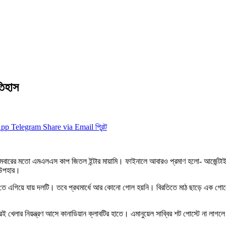
তিহাস
App
Telegram
Share via Email
প্রিন্ট
প্রথমবারের মতো এমএলএস কাপ জিতল ইন্টার মায়ামি। ফাইনালে আবারও প্রমাণ হলো- আর্জেন
ী উপহার।
 ১-০তে এগিয়ে যায় দলটি। তবে প্রথমার্ধে আর কোনো গোল হয়নি। বিরতিতে মাঠ ছাড়ে এক গো
 খেলার নিয়ন্ত্রণ আসে কানাডিয়ান ক্লাবটির হাতে। এমানুয়েল সাব্বির শট পোস্টে না লাগ