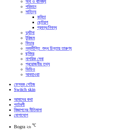
অর্থ ও বানিজ্য
পরিবহন
সাহিত্য
কবিতা
ছোটগল্প
প্রবন্ধ/নিবন্ধ
দুর্ঘটনা
টুরিজম
ফিচার
নব্যদীপ্তি_শুদ্ধ চিন্তায় তারুণ্য
ছবিঘর
নাগরিক সেবা
প্রয়োজনীয় তথ্য
ভিডিও
আবহাওয়া
ফেসবুক পেইজ
Switch skin
আমাদের কথা
শর্তাবলী
বিজ্ঞাপনের নীতিমালা
যোগাযোগ
℃
Bogra
২৬