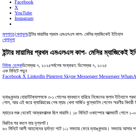
Facebook
X
YouTube
Instagram
মূলপাতা
/
খেলাধুলা
/
ইন্টার মায়ামির প্রথম এমএলএস কাপ- মেসির ম্যাজিকেই ইতিহাস
খেলাধুলা
ইন্টার মায়ামির প্রথম এমএলএস কাপ- মেসির ম্যাজিকেই ই
নিউজ ডেস্ক
ডিসেম্বর ৭, ২০২৫
সর্বশেষ সংষ্করণ: ডিসেম্বর ৭, ২০২৫
এক মিনিটে পড়ুন
Facebook
X
LinkedIn
Pinterest
Skype
Messenger
Messenger
Whats
ভ্যাঙ্কুভার হোয়াইটক্যাপসকে ৩-১ গোলের ব্যবধানে হারিয়ে নিজেদের ক্লাব ইতিহাসে 
গোল, আর এই জয়ে ক্যারিয়ারের শেষ ম্যাচ খেলা সার্জিও বুস্কেটেস পেলেন স্মরণীয় বিদায়
ম্যাচের শুরু থেকেই আক্রমণাত্মক ছিল মায়ামি। ১৮ মিনিটে ওকাম্পোর আত্মঘাতী গোলে
বিরতির পর বদলে যায় দৃশ্যপট।
৬০ মিনিটে আলী আহমেদের দুর্দান্ত শটে ১-১ সমতায় ফেরে ভ্যাঙ্কুভার। সমতায় আসার পরই