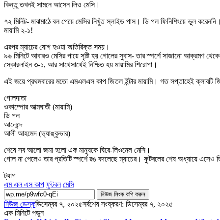
কিন্তু তখনই সামনে আসেন লিও মেসি।
৭২ মিনিট- মাঝমাঠে বল পেয়ে মেসির নিখুঁত স্লাইড পাস। ডি পল ফিনিশিংয়ে ভুল করেননি
মায়ামি ২-১!
এরপর ম্যাচের যোগ হওয়া অতিরিক্ত সময়।
৯৬ মিনিটে আবারও মেসির পায়ে সৃষ্টি হয় গোলের সুবাস- তার স্পর্শে সাজানো আক্রমণ থেক
স্কোরলাইন ৩-১, আর সাথেসাথেই নিশ্চিত হয় মায়ামির শিরোপা।
এই জয়ে প্রথমবারের মতো এমএলএস কাপ জিতল ইন্টার মায়ামি। গত সপ্তাহেই ক্লাবটি জ
গোলদাতা
ওকাম্পোর আত্মঘাতী (মায়ামি)
ডি পল
আলেন্দে
আলী আহমেদ (ভ্যাঙ্কুভার)
শেষে সব আলো জমা হলো এক মানুষকে ঘিরে-লিওনেল মেসি।
গোল না পেলেও তার প্রতিটি স্পর্শে রঙ বদলেছে ম্যাচের। ফুটবলের শেষ অধ্যায়ে এসেও ত
ট্যাগ
এম এল এস কাপ
ফুটবল
মেসি
নিউজ লিংক কপি করুন
নিউজ ডেস্ক
ডিসেম্বর ৭, ২০২৫
সর্বশেষ সংষ্করণ: ডিসেম্বর ৭, ২০২৫
এক মিনিটে পড়ুন