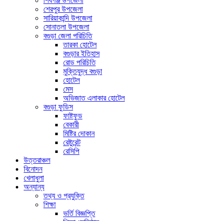
শিবগঞ্জ উপজেলা
শেরপুর উপজেলা
সারিয়াকান্দি উপজেলা
সোনাতলা উপজেলা
বগুড়া জেলা পরিচিতি
তারকা হোটেল
বগুড়ার ইতিহাস
রোড পরিচিতি
মুক্তিযুদ্ধ বগুড়া
হোটেল
মেস
অভিজাত এলাকার হোটেল
বগুড়া ফুডিস
ফাষ্টফুড
বেকারী
মিষ্টির দোকান
রেষ্টুরেন্ট
রেসিপি
উত্তরাঞ্চল
বিনোদন
খেলাধুলা
অন্যান্য
তথ্য ও প্রযুক্তি
শিক্ষা
ভর্তি বিজ্ঞপ্তি