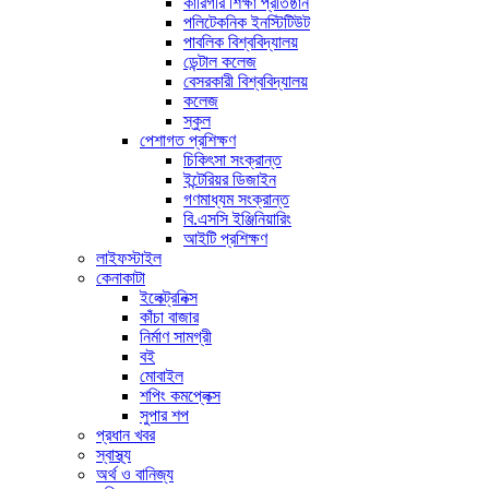
কারিগরি শিক্ষা প্রতিষ্ঠান
পলিটেকনিক ইনস্টিটিউট
পাবলিক বিশ্ববিদ্যালয়
ডেন্টাল কলেজ
বেসরকারী বিশ্ববিদ্যালয়
কলেজ
স্কুল
পেশাগত প্রশিক্ষণ
চিকিৎসা সংক্রান্ত
ইন্টেরিয়র ডিজাইন
গণমাধ্যম সংক্রান্ত
বি.এসসি ইঞ্জিনিয়ারিং
আইটি প্রশিক্ষণ
লাইফস্টাইল
কেনাকাটা
ইলেক্ট্রনিক্স
কাঁচা বাজার
নির্মাণ সামগ্রী
বই
মোবাইল
শপিং কমপ্লেক্স
সুপার শপ
প্রধান খবর
স্বাস্থ্য
অর্থ ও বানিজ্য