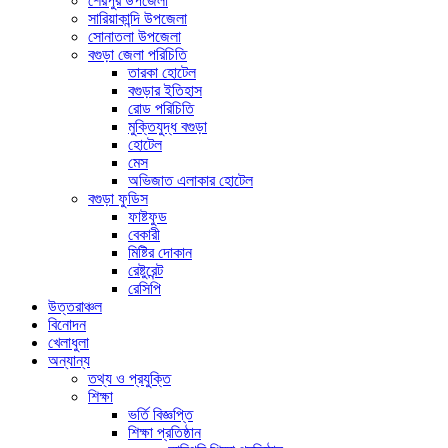
শেরপুর উপজেলা
সারিয়াকান্দি উপজেলা
সোনাতলা উপজেলা
বগুড়া জেলা পরিচিতি
তারকা হোটেল
বগুড়ার ইতিহাস
রোড পরিচিতি
মুক্তিযুদ্ধ বগুড়া
হোটেল
মেস
অভিজাত এলাকার হোটেল
বগুড়া ফুডিস
ফাষ্টফুড
বেকারী
মিষ্টির দোকান
রেষ্টুরেন্ট
রেসিপি
উত্তরাঞ্চল
বিনোদন
খেলাধুলা
অন্যান্য
তথ্য ও প্রযুক্তি
শিক্ষা
ভর্তি বিজ্ঞপ্তি
শিক্ষা প্রতিষ্ঠান