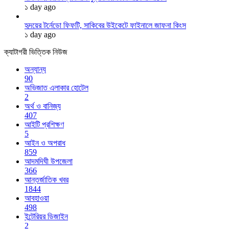
১ day ago
হৃদয়ের টর্নেডো ফিফটি, সাকিবের উইকেটে ফাইনালে জাফনা কিংস
১ day ago
ক্যাটাগরী ভিত্তিক নিউজ
অন্যান্য
90
অভিজাত এলাকার হোটেল
2
অর্থ ও বানিজ্য
407
আইটি প্রশিক্ষণ
5
আইন ও অপরাধ
859
আদমদিঘী উপজেলা
366
আন্তর্জাতিক খবর
1844
আবহাওয়া
498
ইন্টেরিয়র ডিজাইন
2