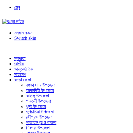
মেনু
সন্ধান করুন
Switch skin
|
মূলপাতা
জাতীয়
আন্তর্জাতিক
সারাদেশ
বগুড়া জেলা
বগুড়া সদর উপজেলা
আদমদিঘী উপজেলা
কাহালু উপজেলা
গাবতলী উপজেলা
ধুনট উপজেলা
দুপচাঁচিয়া উপজেলা
নন্দীগ্রাম উপজেলা
শাজাহানপুর উপজেলা
শিবগঞ্জ উপজেলা