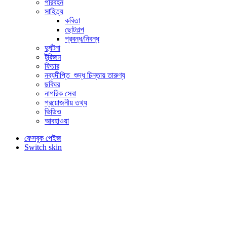
পরিবহন
সাহিত্য
কবিতা
ছোটগল্প
প্রবন্ধ/নিবন্ধ
দুর্ঘটনা
টুরিজম
ফিচার
নব্যদীপ্তি_শুদ্ধ চিন্তায় তারুণ্য
ছবিঘর
নাগরিক সেবা
প্রয়োজনীয় তথ্য
ভিডিও
আবহাওয়া
ফেসবুক পেইজ
Switch skin