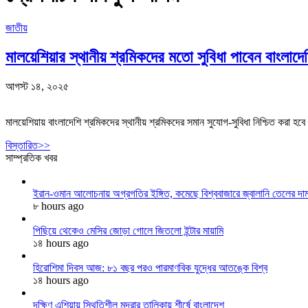
জাতীয়
মালয়েশিয়ার স্থানীয় শ্রমিকদের মতো সুবিধা পাবেন বাংলাদে
আগস্ট ১৪, ২০২৫
মালয়েশিয়ায় বাংলাদেশি শ্রমিকদের স্থানীয় শ্রমিকদের সমান সুযোগ-সুবিধা নিশ্চিত করা হ
বিস্তারিত>>
সাম্প্রতিক খবর
ইরান-ওমান আলোচনায় অগ্রগতির ইঙ্গিত, কমেছে বিশ্ববাজারে জ্বালানি তেলের দা
৮ hours ago
পিছিয়ে থেকেও মেসির জোড়া গোলে জিতলো ইন্টার মায়ামি
১৪ hours ago
হিরোশিমা দিবস আজ: ৮১ বছর পরও পারমাণবিক যুদ্ধের আতঙ্কে বিশ্ব
১৪ hours ago
দক্ষিণ এশিয়ায় স্থিতিশীল মুদ্রার তালিকায় শীর্ষে বাংলাদেশ