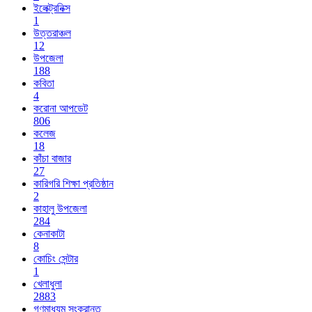
ইলেক্ট্রনিক্স
1
উত্তরাঞ্চল
12
উপজেলা
188
কবিতা
4
করোনা আপডেট
806
কলেজ
18
কাঁচা বাজার
27
কারিগরি শিক্ষা প্রতিষ্ঠান
2
কাহালু উপজেলা
284
কেনাকাটা
8
কোচিং সেন্টার
1
খেলাধুলা
2883
গণমাধ্যম সংক্রান্ত