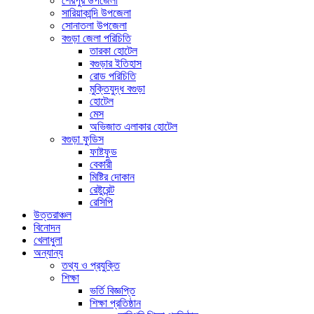
শেরপুর উপজেলা
সারিয়াকান্দি উপজেলা
সোনাতলা উপজেলা
বগুড়া জেলা পরিচিতি
তারকা হোটেল
বগুড়ার ইতিহাস
রোড পরিচিতি
মুক্তিযুদ্ধ বগুড়া
হোটেল
মেস
অভিজাত এলাকার হোটেল
বগুড়া ফুডিস
ফাষ্টফুড
বেকারী
মিষ্টির দোকান
রেষ্টুরেন্ট
রেসিপি
উত্তরাঞ্চল
বিনোদন
খেলাধুলা
অন্যান্য
তথ্য ও প্রযুক্তি
শিক্ষা
ভর্তি বিজ্ঞপ্তি
শিক্ষা প্রতিষ্ঠান