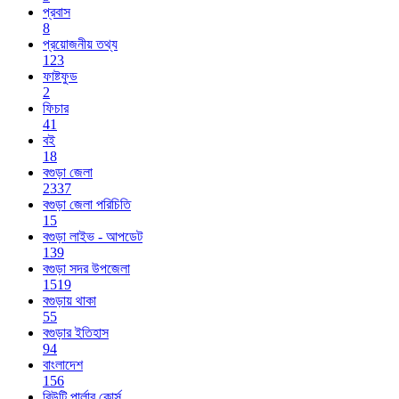
প্রবাস
8
প্রয়োজনীয় তথ্য
123
ফাষ্টফুড
2
ফিচার
41
বই
18
বগুড়া জেলা
2337
বগুড়া জেলা পরিচিতি
15
বগুড়া লাইভ - আপডেট
139
বগুড়া সদর উপজেলা
1519
বগুড়ায় থাকা
55
বগুড়ার ইতিহাস
94
বাংলাদেশ
156
বিউটি পার্লার কোর্স