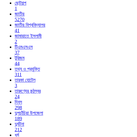
ছোটগল্প
1
জাতীয়
5270
জাতীয় বিশ্ববিদ্যালয়
41
জামায়াতে ইসলামী
2
টিএমএসএস
37
টুরিজম
44
তথ্য ও প্রযুক্তি
311
তারকা হোটেল
3
তারুণ্যের কন্ঠস্বর
24
দিবস
298
দুপচাঁচিয়া উপজেলা
189
দুর্ঘটনা
212
ধর্ম