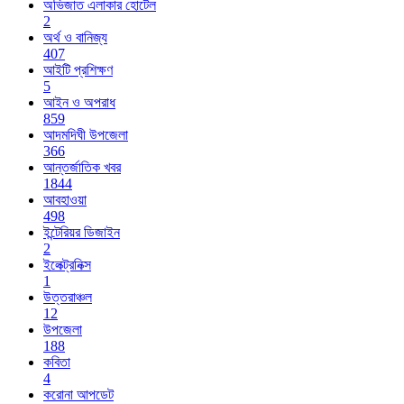
অভিজাত এলাকার হোটেল
2
অর্থ ও বানিজ্য
407
আইটি প্রশিক্ষণ
5
আইন ও অপরাধ
859
আদমদিঘী উপজেলা
366
আন্তর্জাতিক খবর
1844
আবহাওয়া
498
ইন্টেরিয়র ডিজাইন
2
ইলেক্ট্রনিক্স
1
উত্তরাঞ্চল
12
উপজেলা
188
কবিতা
4
করোনা আপডেট