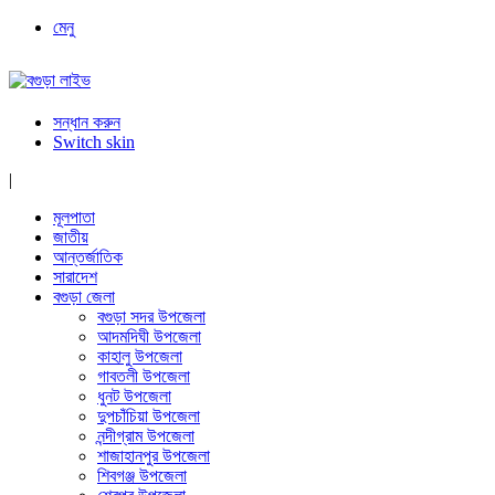
মেনু
সন্ধান করুন
Switch skin
|
মূলপাতা
জাতীয়
আন্তর্জাতিক
সারাদেশ
বগুড়া জেলা
বগুড়া সদর উপজেলা
আদমদিঘী উপজেলা
কাহালু উপজেলা
গাবতলী উপজেলা
ধুনট উপজেলা
দুপচাঁচিয়া উপজেলা
নন্দীগ্রাম উপজেলা
শাজাহানপুর উপজেলা
শিবগঞ্জ উপজেলা