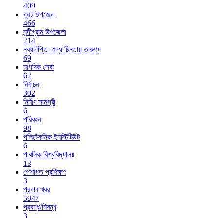
409
ধুনট উপজেলা
466
নন্দীগ্রাম উপজেলা
214
নব্যদীপ্তি_শুদ্ধ চিন্তায় তারুণ্য
69
নাগরিক সেবা
62
নির্বাচন
302
নির্মাণ সামগ্রী
6
পরিবহন
98
পলিটেকনিক ইনস্টিটিউট
6
পাবলিক বিশ্ববিদ্যালয়
13
পেশাগত প্রশিক্ষণ
3
প্রধান খবর
5947
প্রবন্ধ/নিবন্ধ
3