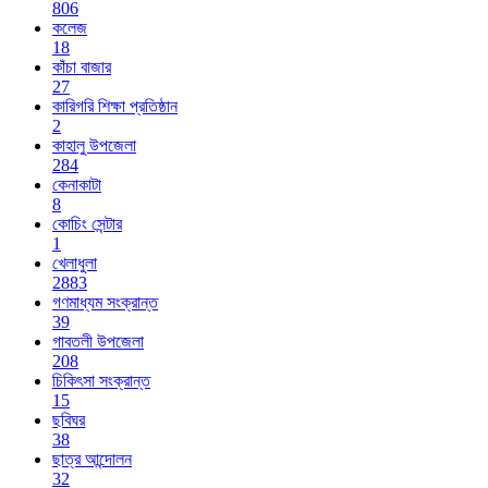
806
কলেজ
18
কাঁচা বাজার
27
কারিগরি শিক্ষা প্রতিষ্ঠান
2
কাহালু উপজেলা
284
কেনাকাটা
8
কোচিং সেন্টার
1
খেলাধুলা
2883
গণমাধ্যম সংক্রান্ত
39
গাবতলী উপজেলা
208
চিকিৎসা সংক্রান্ত
15
ছবিঘর
38
ছাত্র আন্দোলন
32