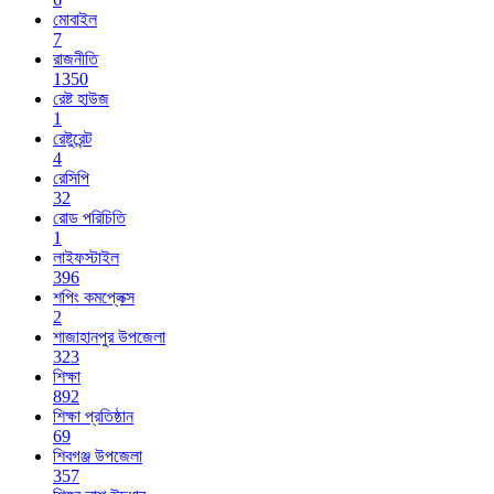
মোবাইল
7
রাজনীতি
1350
রেষ্ট হাউজ
1
রেষ্টুরেন্ট
4
রেসিপি
32
রোড পরিচিতি
1
লাইফস্টাইল
396
শপিং কমপ্লেক্স
2
শাজাহানপুর উপজেলা
323
শিক্ষা
892
শিক্ষা প্রতিষ্ঠান
69
শিবগঞ্জ উপজেলা
357