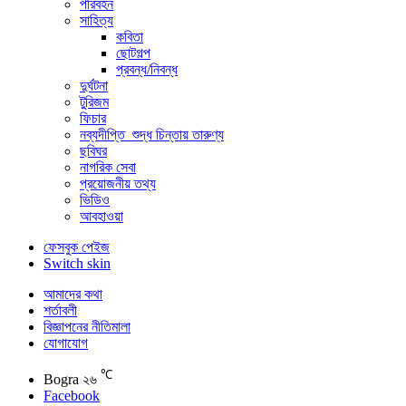
পরিবহন
সাহিত্য
কবিতা
ছোটগল্প
প্রবন্ধ/নিবন্ধ
দুর্ঘটনা
টুরিজম
ফিচার
নব্যদীপ্তি_শুদ্ধ চিন্তায় তারুণ্য
ছবিঘর
নাগরিক সেবা
প্রয়োজনীয় তথ্য
ভিডিও
আবহাওয়া
ফেসবুক পেইজ
Switch skin
আমাদের কথা
শর্তাবলী
বিজ্ঞাপনের নীতিমালা
যোগাযোগ
℃
Bogra
২৬
Facebook