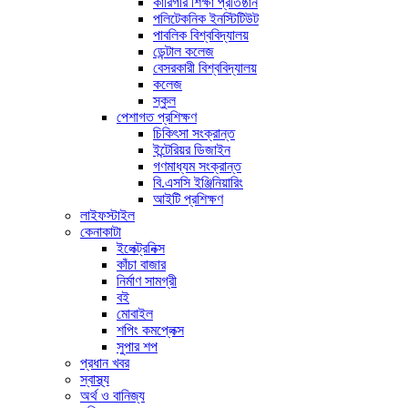
কারিগরি শিক্ষা প্রতিষ্ঠান
পলিটেকনিক ইনস্টিটিউট
পাবলিক বিশ্ববিদ্যালয়
ডেন্টাল কলেজ
বেসরকারী বিশ্ববিদ্যালয়
কলেজ
স্কুল
পেশাগত প্রশিক্ষণ
চিকিৎসা সংক্রান্ত
ইন্টেরিয়র ডিজাইন
গণমাধ্যম সংক্রান্ত
বি.এসসি ইঞ্জিনিয়ারিং
আইটি প্রশিক্ষণ
লাইফস্টাইল
কেনাকাটা
ইলেক্ট্রনিক্স
কাঁচা বাজার
নির্মাণ সামগ্রী
বই
মোবাইল
শপিং কমপ্লেক্স
সুপার শপ
প্রধান খবর
স্বাস্থ্য
অর্থ ও বানিজ্য