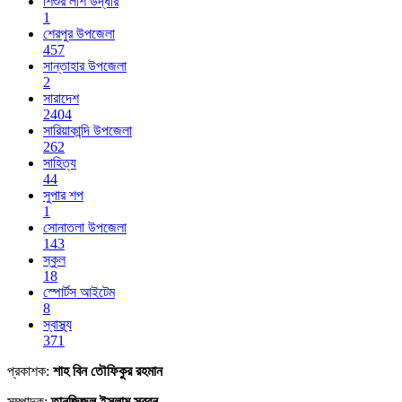
শিশুর লাশ উদ্ধার
1
শেরপুর উপজেলা
457
সান্তাহার উপজেলা
2
সারাদেশ
2404
সারিয়াকান্দি উপজেলা
262
সাহিত্য
44
সুপার শপ
1
সোনাতলা উপজেলা
143
স্কুল
18
স্পোর্টস আইটেম
8
স্বাস্থ্য
371
প্রকাশক:
শাহ বিন তৌফিকুর রহমান
সম্পাদক:
তানজিজুল ইসলাম স্বরন