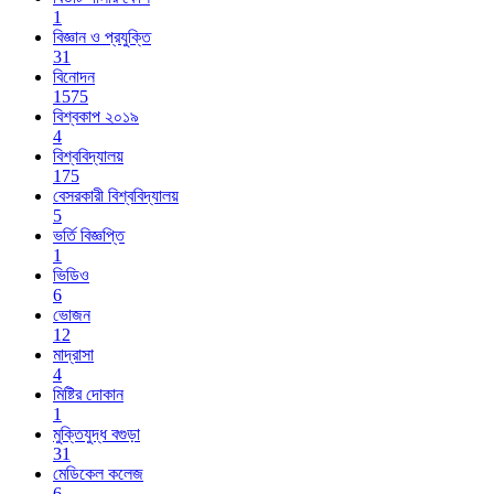
1
বিজ্ঞান ও প্রযুক্তি
31
বিনোদন
1575
বিশ্বকাপ ২০১৯
4
বিশ্ববিদ্যালয়
175
বেসরকারী বিশ্ববিদ্যালয়
5
ভর্তি বিজ্ঞপ্তি
1
ভিডিও
6
ভোজন
12
মাদ্রাসা
4
মিষ্টির দোকান
1
মুক্তিযুদ্ধ বগুড়া
31
মেডিকেল কলেজ
6