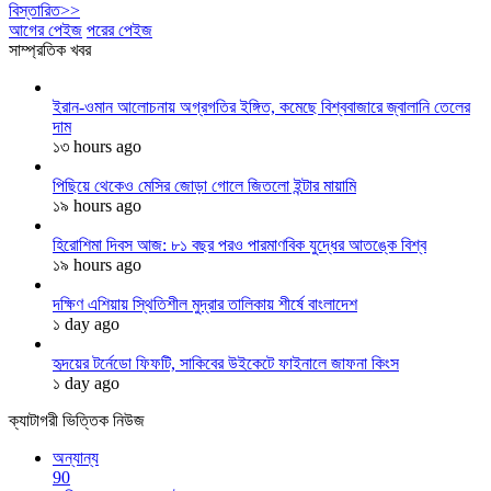
বিস্তারিত>>
আগের পেইজ
পরের পেইজ
সাম্প্রতিক খবর
ইরান-ওমান আলোচনায় অগ্রগতির ইঙ্গিত, কমেছে বিশ্ববাজারে জ্বালানি তেলের
দাম
১৩ hours ago
পিছিয়ে থেকেও মেসির জোড়া গোলে জিতলো ইন্টার মায়ামি
১৯ hours ago
হিরোশিমা দিবস আজ: ৮১ বছর পরও পারমাণবিক যুদ্ধের আতঙ্কে বিশ্ব
১৯ hours ago
দক্ষিণ এশিয়ায় স্থিতিশীল মুদ্রার তালিকায় শীর্ষে বাংলাদেশ
১ day ago
হৃদয়ের টর্নেডো ফিফটি, সাকিবের উইকেটে ফাইনালে জাফনা কিংস
১ day ago
ক্যাটাগরী ভিত্তিক নিউজ
অন্যান্য
90