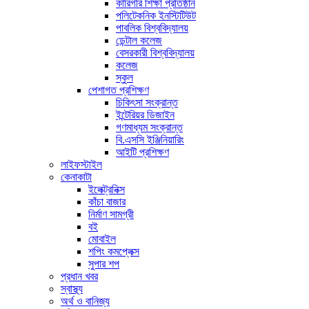
কারিগরি শিক্ষা প্রতিষ্ঠান
পলিটেকনিক ইনস্টিটিউট
পাবলিক বিশ্ববিদ্যালয়
ডেন্টাল কলেজ
বেসরকারী বিশ্ববিদ্যালয়
কলেজ
স্কুল
পেশাগত প্রশিক্ষণ
চিকিৎসা সংক্রান্ত
ইন্টেরিয়র ডিজাইন
গণমাধ্যম সংক্রান্ত
বি.এসসি ইঞ্জিনিয়ারিং
আইটি প্রশিক্ষণ
লাইফস্টাইল
কেনাকাটা
ইলেক্ট্রনিক্স
কাঁচা বাজার
নির্মাণ সামগ্রী
বই
মোবাইল
শপিং কমপ্লেক্স
সুপার শপ
প্রধান খবর
স্বাস্থ্য
অর্থ ও বানিজ্য