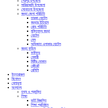
শেরপুর উপজেলা
সারিয়াকান্দি উপজেলা
সোনাতলা উপজেলা
বগুড়া জেলা পরিচিতি
তারকা হোটেল
বগুড়ার ইতিহাস
রোড পরিচিতি
মুক্তিযুদ্ধ বগুড়া
হোটেল
মেস
অভিজাত এলাকার হোটেল
বগুড়া ফুডিস
ফাষ্টফুড
বেকারী
মিষ্টির দোকান
রেষ্টুরেন্ট
রেসিপি
উত্তরাঞ্চল
বিনোদন
খেলাধুলা
অন্যান্য
তথ্য ও প্রযুক্তি
শিক্ষা
ভর্তি বিজ্ঞপ্তি
শিক্ষা প্রতিষ্ঠান