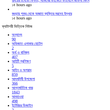
হৃদয়ের টর্নেডো ফিফটি, সাকিবের উইকেটে ফাইনালে জাফনা কিংস
১৪ hours ago
বগুড়ায় পুকুর থেকে অজ্ঞাত ব্যক্তির মরদেহ উদ্ধার
১৫ hours ago
ক্যাটাগরী ভিত্তিক নিউজ
অন্যান্য
90
অভিজাত এলাকার হোটেল
2
অর্থ ও বানিজ্য
407
আইটি প্রশিক্ষণ
5
আইন ও অপরাধ
859
আদমদিঘী উপজেলা
366
আন্তর্জাতিক খবর
1843
আবহাওয়া
498
ইন্টেরিয়র ডিজাইন
2