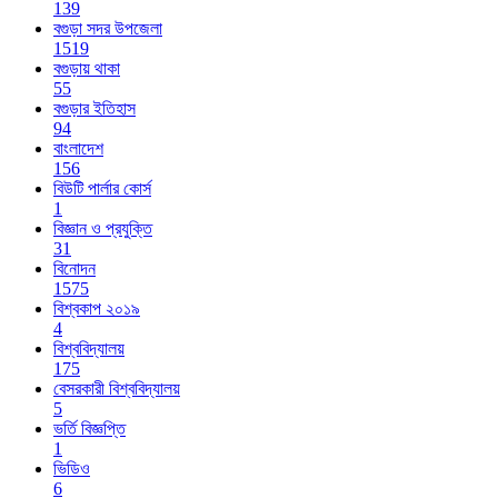
139
বগুড়া সদর উপজেলা
1519
বগুড়ায় থাকা
55
বগুড়ার ইতিহাস
94
বাংলাদেশ
156
বিউটি পার্লার কোর্স
1
বিজ্ঞান ও প্রযুক্তি
31
বিনোদন
1575
বিশ্বকাপ ২০১৯
4
বিশ্ববিদ্যালয়
175
বেসরকারী বিশ্ববিদ্যালয়
5
ভর্তি বিজ্ঞপ্তি
1
ভিডিও
6