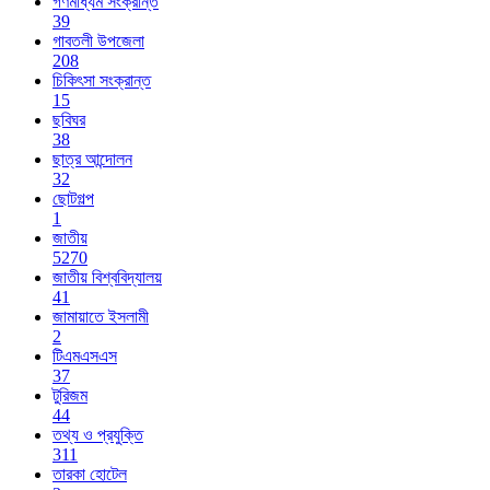
গণমাধ্যম সংক্রান্ত
39
গাবতলী উপজেলা
208
চিকিৎসা সংক্রান্ত
15
ছবিঘর
38
ছাত্র আন্দোলন
32
ছোটগল্প
1
জাতীয়
5270
জাতীয় বিশ্ববিদ্যালয়
41
জামায়াতে ইসলামী
2
টিএমএসএস
37
টুরিজম
44
তথ্য ও প্রযুক্তি
311
তারকা হোটেল