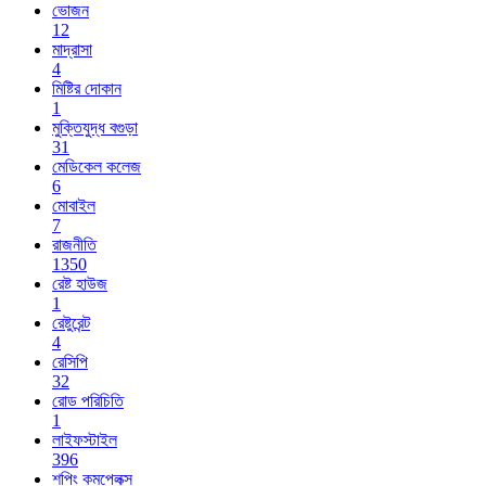
ভোজন
12
মাদ্রাসা
4
মিষ্টির দোকান
1
মুক্তিযুদ্ধ বগুড়া
31
মেডিকেল কলেজ
6
মোবাইল
7
রাজনীতি
1350
রেষ্ট হাউজ
1
রেষ্টুরেন্ট
4
রেসিপি
32
রোড পরিচিতি
1
লাইফস্টাইল
396
শপিং কমপ্লেক্স