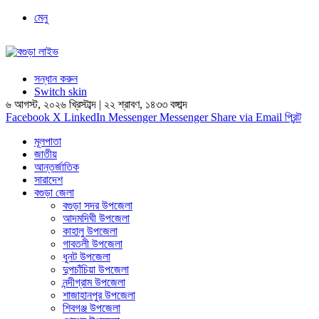
মেনু
সন্ধান করুন
Switch skin
৬ আগস্ট, ২০২৬ খ্রিস্টাব্দ | ২২ শ্রাবণ, ১৪৩৩ বঙ্গাব্দ
Facebook
X
LinkedIn
Messenger
Messenger
Share via Email
প্রিন্ট
মূলপাতা
জাতীয়
আন্তর্জাতিক
সারাদেশ
বগুড়া জেলা
বগুড়া সদর উপজেলা
আদমদিঘী উপজেলা
কাহালু উপজেলা
গাবতলী উপজেলা
ধুনট উপজেলা
দুপচাঁচিয়া উপজেলা
নন্দীগ্রাম উপজেলা
শাজাহানপুর উপজেলা
শিবগঞ্জ উপজেলা