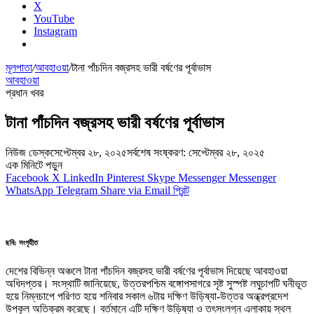
X
YouTube
Instagram
মূলপাতা
/
আবহাওয়া
/
টানা পাঁচদিন বজ্রসহ ভারী বর্ষণের পূর্বাভাস
আবহাওয়া
প্রধান খবর
টানা পাঁচদিন বজ্রসহ ভারী বর্ষণের পূর্বাভাস
নিউজ ডেস্ক
সেপ্টেম্বর ২৮, ২০২৫
সর্বশেষ সংষ্করণ: সেপ্টেম্বর ২৮, ২০২৫
এক মিনিটে পড়ুন
Facebook
X
LinkedIn
Pinterest
Skype
Messenger
Messenger
WhatsApp
Telegram
Share via Email
প্রিন্ট
ছবি: সংগৃহীত
দেশের বিভিন্ন অঞ্চলে টানা পাঁচদিন বজ্রসহ ভারী বর্ষণের পূর্বাভাস দিয়েছে আবহাওয়া
অধিদপ্তর। সংস্থাটি জানিয়েছে, উত্তরপশ্চিম বঙ্গোপসাগরে সৃষ্ট সুস্পষ্ট লঘুচাপটি ঘনীভূত
হয়ে নিম্নচাপে পরিণত হয়ে শনিবার সকাল ৬টায় দক্ষিণ উড়িষ্যা-উত্তর অন্ধ্রপ্রদেশ
উপকূল অতিক্রম করেছে। বর্তমানে এটি দক্ষিণ উড়িষ্যা ও তৎসংলগ্ন এলাকায় স্থল