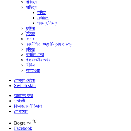
পরিবহন
সাহিত্য
কবিতা
ছোটগল্প
প্রবন্ধ/নিবন্ধ
দুর্ঘটনা
টুরিজম
ফিচার
নব্যদীপ্তি_শুদ্ধ চিন্তায় তারুণ্য
ছবিঘর
নাগরিক সেবা
প্রয়োজনীয় তথ্য
ভিডিও
আবহাওয়া
ফেসবুক পেইজ
Switch skin
আমাদের কথা
শর্তাবলী
বিজ্ঞাপনের নীতিমালা
যোগাযোগ
℃
Bogra
৩০
Facebook