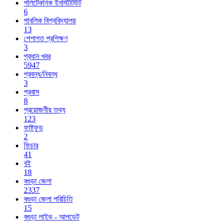
পলিটেকনিক ইনস্টিটিউট
6
পাবলিক বিশ্ববিদ্যালয়
13
পেশাগত প্রশিক্ষণ
3
প্রধান খবর
5947
প্রবন্ধ/নিবন্ধ
3
প্রবাস
8
প্রয়োজনীয় তথ্য
123
ফাষ্টফুড
2
ফিচার
41
বই
18
বগুড়া জেলা
2337
বগুড়া জেলা পরিচিতি
15
বগুড়া লাইভ - আপডেট