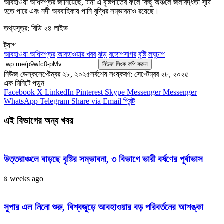
আবহাওয়া অধিদপ্তর জানিয়েছে, টানা এ বৃষ্টিপাতের ফলে কিছু অঞ্চলে জলাবদ্ধতা সৃষ্টি
হতে পারে এবং নদী অববাহিকায় পানি বৃদ্ধির সম্ভাবনাও রয়েছে।
তথ্যসূত্র: বিডি ২৪ লাইভ
ট্যাগ
আবহাওয়া অধিদপ্তর
আবহাওয়ার খবর
ঝড়
বঙ্গোপসাগর
বৃষ্টি
লঘুচাপ
নিউজ লিংক কপি করুন
নিউজ ডেস্ক
সেপ্টেম্বর ২৮, ২০২৫
সর্বশেষ সংষ্করণ: সেপ্টেম্বর ২৮, ২০২৫
এক মিনিটে পড়ুন
Facebook
X
LinkedIn
Pinterest
Skype
Messenger
Messenger
WhatsApp
Telegram
Share via Email
প্রিন্ট
এই বিভাগের অন্য খবর
উত্তরাঞ্চলে বাড়ছে বৃষ্টির সম্ভাবনা, ৩ বিভাগে ভারী বর্ষণের পূর্বাভাস
৪ weeks ago
সুপার এল নিনো শুরু, বিশ্বজুড়ে আবহাওয়ার বড় পরিবর্তনের আশঙ্কা