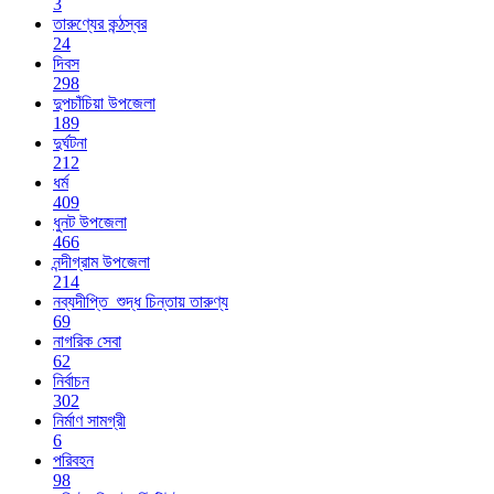
3
তারুণ্যের কন্ঠস্বর
24
দিবস
298
দুপচাঁচিয়া উপজেলা
189
দুর্ঘটনা
212
ধর্ম
409
ধুনট উপজেলা
466
নন্দীগ্রাম উপজেলা
214
নব্যদীপ্তি_শুদ্ধ চিন্তায় তারুণ্য
69
নাগরিক সেবা
62
নির্বাচন
302
নির্মাণ সামগ্রী
6
পরিবহন
98