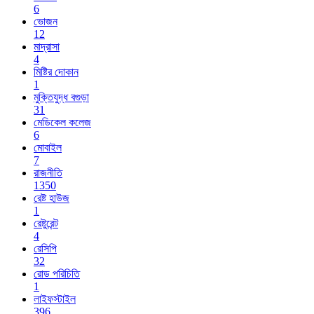
6
ভোজন
12
মাদ্রাসা
4
মিষ্টির দোকান
1
মুক্তিযুদ্ধ বগুড়া
31
মেডিকেল কলেজ
6
মোবাইল
7
রাজনীতি
1350
রেষ্ট হাউজ
1
রেষ্টুরেন্ট
4
রেসিপি
32
রোড পরিচিতি
1
লাইফস্টাইল
396