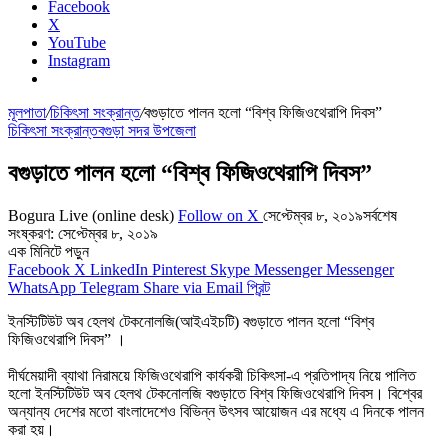
Facebook
X
YouTube
Instagram
মূলপাতা
/
চিকিৎসা সংক্রান্ত
/
বগুড়াতে পালন হলো “বিশ্ব ফিজিওথেরাপি দিবস”
চিকিৎসা সংক্রান্ত
বগুড়া সদর উপজেলা
বগুড়াতে পালন হলো “বিশ্ব ফিজিওথেরাপি দিবস”
Bogura Live (online desk)
Follow on X
সেপ্টেম্বর ৮, ২০১৯
সর্বশেষ
সংষ্করণ: সেপ্টেম্বর ৮, ২০১৯
এক মিনিটে পড়ুন
Facebook
X
LinkedIn
Pinterest
Skype
Messenger
Messenger
WhatsApp
Telegram
Share via Email
প্রিন্ট
ইনস্টিটিউট অব হেলথ টেকনোলজি(আইএইচটি) বগুড়াতে পালন হলো “বিশ্ব
ফিজিওথেরাপি দিবস” ।
দীর্ঘমেয়াদী ব্যাথা নিরাময়ে ফিজিওথেরাপি কার্যকরী চিকিৎসা-এ প্রতিপাদ্য নিয়ে পালিত
হলো ইনস্টিটিউট অব হেলথ টেকনোলজি বগুড়াতে বিশ্ব ফিজিওথেরাপি দিবস। বিশ্বের
অন্যান্য দেশের মতো বাংলাদেশেও বিভিন্ন উৎসব আয়োজন এর মধ্যে এ দিনকে পালন
করা হয়।