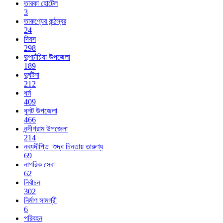
তারকা হোটেল
3
তারুণ্যের কন্ঠস্বর
24
দিবস
298
দুপচাঁচিয়া উপজেলা
189
দুর্ঘটনা
212
ধর্ম
409
ধুনট উপজেলা
466
নন্দীগ্রাম উপজেলা
214
নব্যদীপ্তি_শুদ্ধ চিন্তায় তারুণ্য
69
নাগরিক সেবা
62
নির্বাচন
302
নির্মাণ সামগ্রী
6
পরিবহন