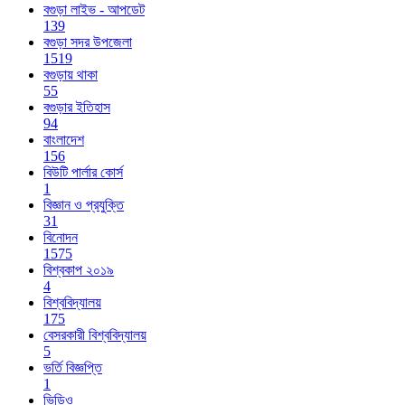
বগুড়া লাইভ - আপডেট
139
বগুড়া সদর উপজেলা
1519
বগুড়ায় থাকা
55
বগুড়ার ইতিহাস
94
বাংলাদেশ
156
বিউটি পার্লার কোর্স
1
বিজ্ঞান ও প্রযুক্তি
31
বিনোদন
1575
বিশ্বকাপ ২০১৯
4
বিশ্ববিদ্যালয়
175
বেসরকারী বিশ্ববিদ্যালয়
5
ভর্তি বিজ্ঞপ্তি
1
ভিডিও