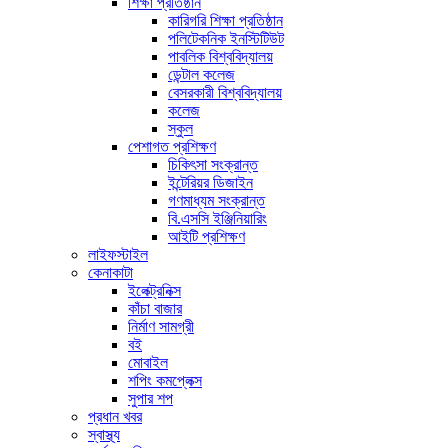
শিক্ষা প্রতিষ্ঠান
কারিগরি শিক্ষা প্রতিষ্ঠান
পলিটেকনিক ইনস্টিটিউট
পাবলিক বিশ্ববিদ্যালয়
ডেন্টাল কলেজ
বেসরকারী বিশ্ববিদ্যালয়
কলেজ
স্কুল
পেশাগত প্রশিক্ষণ
চিকিৎসা সংক্রান্ত
ইন্টেরিয়র ডিজাইন
গণমাধ্যম সংক্রান্ত
বি.এসসি ইঞ্জিনিয়ারিং
আইটি প্রশিক্ষণ
লাইফস্টাইল
কেনাকাটা
ইলেক্ট্রনিক্স
কাঁচা বাজার
নির্মাণ সামগ্রী
বই
মোবাইল
শপিং কমপ্লেক্স
সুপার শপ
প্রধান খবর
স্বাস্থ্য