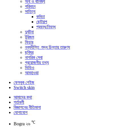
অর্থ ও বানিজ্য
পরিবহন
সাহিত্য
কবিতা
ছোটগল্প
প্রবন্ধ/নিবন্ধ
দুর্ঘটনা
টুরিজম
ফিচার
নব্যদীপ্তি_শুদ্ধ চিন্তায় তারুণ্য
ছবিঘর
নাগরিক সেবা
প্রয়োজনীয় তথ্য
ভিডিও
আবহাওয়া
ফেসবুক পেইজ
Switch skin
আমাদের কথা
শর্তাবলী
বিজ্ঞাপনের নীতিমালা
যোগাযোগ
℃
Bogra
২৬