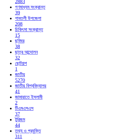
2883
গণমাধ্যম সংক্রান্ত
39
গাবতলী উপজেলা
208
চিকিৎসা সংক্রান্ত
15
ছবিঘর
38
ছাত্র আন্দোলন
32
ছোটগল্প
1
জাতীয়
5270
জাতীয় বিশ্ববিদ্যালয়
41
জামায়াতে ইসলামী
2
টিএমএসএস
37
টুরিজম
44
তথ্য ও প্রযুক্তি
311