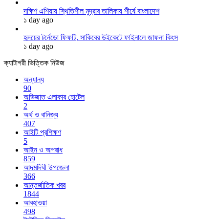
দক্ষিণ এশিয়ায় স্থিতিশীল মুদ্রার তালিকায় শীর্ষে বাংলাদেশ
১ day ago
হৃদয়ের টর্নেডো ফিফটি, সাকিবের উইকেটে ফাইনালে জাফনা কিংস
১ day ago
ক্যাটাগরী ভিত্তিক নিউজ
অন্যান্য
90
অভিজাত এলাকার হোটেল
2
অর্থ ও বানিজ্য
407
আইটি প্রশিক্ষণ
5
আইন ও অপরাধ
859
আদমদিঘী উপজেলা
366
আন্তর্জাতিক খবর
1844
আবহাওয়া
498