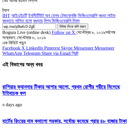
মোঃ আবির রহমান বিপ্লব
ট্যাগ
IHT
আইএইচটি
ইনস্টিটিউট অব হেলথ টেকনোলজি
ফিজিওথেরাপি
বগুড়া লাইভ
বগুড়াতে পালিত হলো
বগুড়ায়
বিশ্ব ফিজিওথেরাপি দিবস
নিউজ লিংক কপি করুন
Bogura Live (online desk)
Follow on X
সেপ্টেম্বর ৮, ২০১৯
সর্বশেষ
সংষ্করণ: সেপ্টেম্বর ৮, ২০১৯
এক মিনিটে পড়ুন
Facebook
X
LinkedIn
Pinterest
Skype
Messenger
Messenger
WhatsApp
Telegram
Share via Email
প্রিন্ট
এই বিভাগের অন্য খবর
রাশিয়ার ক্যানসার টিকায় আশার আলো, প্রথম রোগীর শরীরে মিলেছে
ইতিবাচক ফল
৬ days ago
হার্টের রিংয়ের দাম কমালো সরকার, সর্বোচ্চ কমেছে প্রায় ৪৮ হাজার টাকা