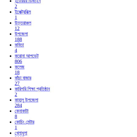
ইন্টেরিয়র ডিজাইন
2
ইলেক্ট্রনিক্স
1
উত্তরাঞ্চল
12
উপজেলা
188
কবিতা
4
করোনা আপডেট
806
কলেজ
18
কাঁচা বাজার
27
কারিগরি শিক্ষা প্রতিষ্ঠান
2
কাহালু উপজেলা
284
কেনাকাটা
8
কোচিং সেন্টার
1
খেলাধুলা