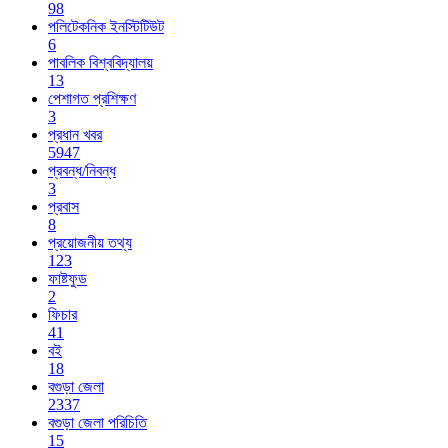
98
পলিটেকনিক ইনস্টিটিউট
6
পাবলিক বিশ্ববিদ্যালয়
13
পেশাগত প্রশিক্ষণ
3
প্রধান খবর
5947
প্রবন্ধ/নিবন্ধ
3
প্রবাস
8
প্রয়োজনীয় তথ্য
123
ফাষ্টফুড
2
ফিচার
41
বই
18
বগুড়া জেলা
2337
বগুড়া জেলা পরিচিতি
15