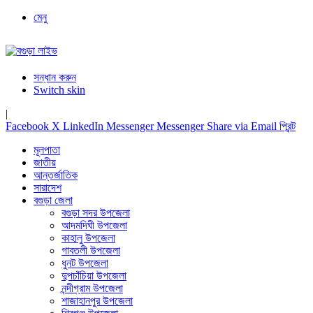
মেনু
সন্ধান করুন
Switch skin
|
Facebook
X
LinkedIn
Messenger
Messenger
Share via Email
প্রিন্ট
মূলপাতা
জাতীয়
আন্তর্জাতিক
সারাদেশ
বগুড়া জেলা
বগুড়া সদর উপজেলা
আদমদিঘী উপজেলা
কাহালু উপজেলা
গাবতলী উপজেলা
ধুনট উপজেলা
দুপচাঁচিয়া উপজেলা
নন্দীগ্রাম উপজেলা
শাজাহানপুর উপজেলা