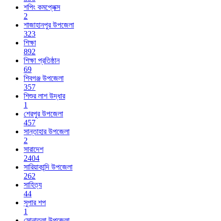
শপিং কমপ্লেক্স
2
শাজাহানপুর উপজেলা
323
শিক্ষা
892
শিক্ষা প্রতিষ্ঠান
69
শিবগঞ্জ উপজেলা
357
শিশুর লাশ উদ্ধার
1
শেরপুর উপজেলা
457
সান্তাহার উপজেলা
2
সারাদেশ
2404
সারিয়াকান্দি উপজেলা
262
সাহিত্য
44
সুপার শপ
1
সোনাতলা উপজেলা