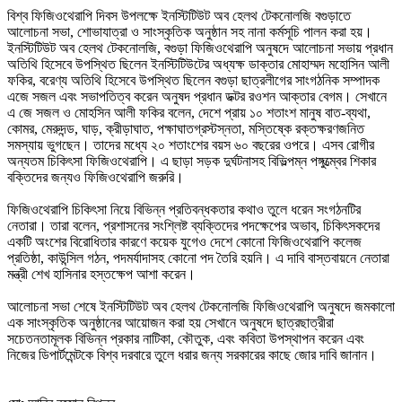
বিশ্ব ফিজিওথেরাপি দিবস উপলক্ষে ইনস্টিটিউট অব হেলথ টেকনোলজি বগুড়াতে
আলোচনা সভা, শোভাযাত্রা ও সাংস্কৃতিক অনুষ্ঠান সহ নানা কর্মসূচি পালন করা হয়।
ইনস্টিটিউট অব হেলথ টেকনোলজি, বগুড়া ফিজিওথেরাপি অনুষদে আলোচনা সভায় প্রধান
অতিথি হিসেবে উপস্থিত ছিলেন ইনস্টিটিউটের অধ্যক্ষ ডাক্তার মোহাম্মদ মহোসিন আলী
ফকির, বরেণ্য অতিথি হিসেবে উপস্থিত ছিলেন বগুড়া ছাত্রলীগের সাংগঠনিক সম্পাদক
এজে সজল এবং সভাপতিত্ব করেন অনুষদ প্রধান ডক্টর রওশন আক্তার বেগম। সেখানে
এ জে সজল ও মোহসিন আলী ফকির বলেন, দেশে প্রায় ১০ শতাংশ মানুষ বাত-ব্যথা,
কোমর, মেরুদন্ড, ঘাড়, ক্রীড়াঘাত, পক্ষাঘাতগ্রস্টস্নতা, মস্তিষ্কে রক্তক্ষরণজনিত
সমস্যায় ভুগছেন। তাদের মধ্যে ২০ শতাংশের বয়স ৬০ বছরের ওপরে। এসব রোগীর
অন্যতম চিকিৎসা ফিজিওথেরাপি। এ ছাড়া সড়ক দুর্ঘটনাসহ বিভিল্পম্ন পঙ্গুত্ম্বের শিকার
বক্তিদের জন্যও ফিজিওথেরাপি জরুরি।
ফিজিওথেরাপি চিকিৎসা নিয়ে বিভিন্ন প্রতিবন্ধকতার কথাও তুলে ধরেন সংগঠনটির
নেতারা। তারা বলেন, প্রশাসনের সংশ্লিষ্ট ব্যক্তিদের পদক্ষেপের অভাব, চিকিৎসকদের
একটি অংশের বিরোধিতার কারণে কয়েক যুগেও দেশে কোনো ফিজিওথেরাপি কলেজ
প্রতিষ্ঠা, কাউন্সিল গঠন, পদমর্যাদাসহ কোনো পদ তৈরি হয়নি। এ দাবি বাস্তবায়নে নেতারা
মন্ত্রী শেখ হাসিনার হস্তক্ষেপ আশা করেন।
আলোচনা সভা শেষে ইনস্টিটিউট অব হেলথ টেকনোলজি ফিজিওথেরাপি অনুষদে জমকালো
এক সাংস্কৃতিক অনুষ্ঠানের আয়োজন করা হয় সেখানে অনুষদে ছাত্রছাত্রীরা
সচেতনতামূলক বিভিন্ন প্রকার নাটিকা, কৌতুক, এবং কবিতা উপস্থাপন করেন এবং
নিজের ডিপার্টমেন্টকে বিশ্ব দরবারে তুলে ধরার জন্য সরকারের কাছে জোর দাবি জানান।