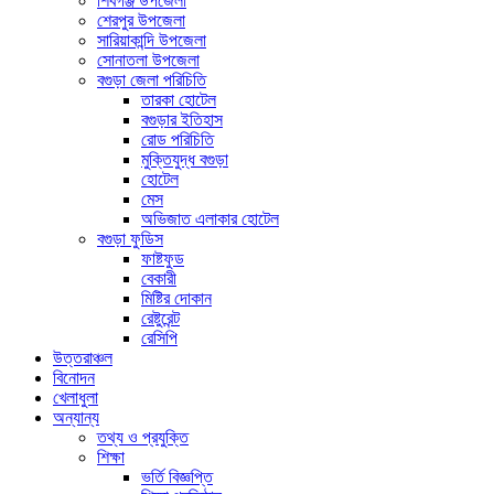
শিবগঞ্জ উপজেলা
শেরপুর উপজেলা
সারিয়াকান্দি উপজেলা
সোনাতলা উপজেলা
বগুড়া জেলা পরিচিতি
তারকা হোটেল
বগুড়ার ইতিহাস
রোড পরিচিতি
মুক্তিযুদ্ধ বগুড়া
হোটেল
মেস
অভিজাত এলাকার হোটেল
বগুড়া ফুডিস
ফাষ্টফুড
বেকারী
মিষ্টির দোকান
রেষ্টুরেন্ট
রেসিপি
উত্তরাঞ্চল
বিনোদন
খেলাধুলা
অন্যান্য
তথ্য ও প্রযুক্তি
শিক্ষা
ভর্তি বিজ্ঞপ্তি