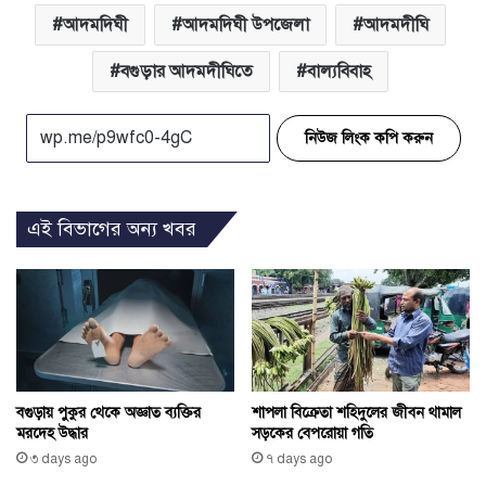
আদমদিঘী
আদমদিঘী উপজেলা
আদমদীঘি
বগুড়ার আদমদীঘিতে
বাল্যবিবাহ
নিউজ লিংক কপি করুন
এই বিভাগের অন্য খবর
বগুড়ায় পুকুর থেকে অজ্ঞাত ব্যক্তির
শাপলা বিক্রেতা শহিদুলের জীবন থামাল
মরদেহ উদ্ধার
সড়কের বেপরোয়া গতি
৩ days ago
৭ days ago