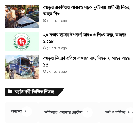
বগুড়ার এরুলিয়ায় আবারও সড়ক দুর্ঘটনায় স্বামী-স্ত্রী নিহত,
আহত শিশু
১৭ hours ago
২৪ ঘণ্টায় হামের উপসর্গে আরও ৩ শিশুর মৃত্যু, আক্রান্ত
১,২১৮
১৭ hours ago
বগুড়ায় নিয়ন্ত্রণ হারিয়ে বাজারে বাস, নিহত ৭, আহত অন্তত
১৫
১৭ hours ago
ক্যাটাগরী ভিত্তিক নিউজ
অন্যান্য
90
অভিজাত এলাকার হোটেল
অর্থ ও বানিজ্য
2
407