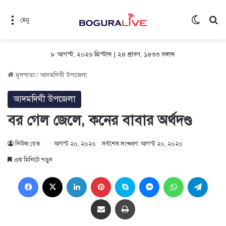
Switch 
সন
মেনু
৮ আগস্ট, ২০২৬ খ্রিস্টাব্দ
|
২৪ শ্রাবণ, ১৪৩৩ বঙ্গাব্দ
মূলপাতা
/
আদমদিঘী উপজেলা
আদমদিঘী উপজেলা
বর গেল জেলে, কনের বাবার অর্থদণ্ড
নিউজ ডেস্ক
আগস্ট ২০, ২০২০
সর্বশেষ সংষ্করণ: আগস্ট ২০, ২০২০
এক মিনিটে পড়ুন
Facebook
X
LinkedIn
Pinterest
Skype
Messenger
WhatsApp
Teleg
Share via Email
প্রিন্ট