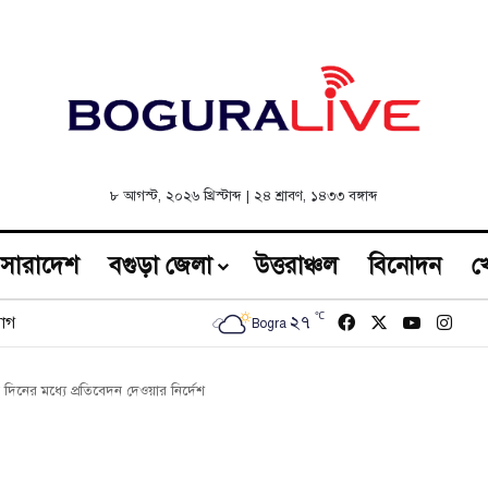
৮ আগস্ট, ২০২৬ খ্রিস্টাব্দ
|
২৪ শ্রাবণ, ১৪৩৩ বঙ্গাব্দ
সারাদেশ
বগুড়া জেলা
উত্তরাঞ্চল
বিনোদন
খ
℃
Facebook
X
YouTub
Inst
২৭
োগ
Bogra
ন দিনের মধ্যে প্রতিবেদন দেওয়ার নির্দেশ