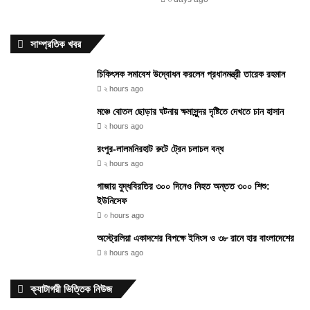
সাম্প্রতিক খবর
চিকিৎসক সমাবেশ উদ্বোধন করলেন প্রধানমন্ত্রী তারেক রহমান
২ hours ago
মঞ্চে বোতল ছোড়ার ঘটনায় ক্ষমাসুন্দর দৃষ্টিতে দেখতে চান হাসান
২ hours ago
রংপুর-লালমনিরহাট রুটে ট্রেন চলাচল বন্ধ
২ hours ago
গাজায় যুদ্ধবিরতির ৩০০ দিনেও নিহত অন্তত ৩০০ শিশু:
ইউনিসেফ
৩ hours ago
অস্ট্রেলিয়া একাদশের বিপক্ষে ইনিংস ও ৩৮ রানে হার বাংলাদেশের
৪ hours ago
ক্যাটাগরী ভিত্তিক নিউজ