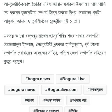
আন্তর্জাতিক চাপ তৈরির দাবিও জানান ফখরুল ইসলাম। পাশাপাশি
সব ধরনের কূটনৈতিক সম্পর্ক ছিন্ন করতে বিশ্ব নেতাদের প্রতি
আহ্বান জানান ছাত্রশিবিরের কেন্দ্রীয় এই নেতা।
এসময় আরো বক্তব্য রাখেন ছাত্রশিবির শহর শাখার সভাপতি
রেজোয়ানুল ইসলাম, সেক্রেটারী খন্দকার হাবিবুল্লাহ, পূর্ব জেলা
সভাপতি জোবায়ের আহম্মেদ নাহিদ, পশ্চিম জেলা সভাপতি সাইয়েদ
কুতুব প্রমুখ।
bogra news
Bogura Live
bogura news
Boguralive.com
ফিলিস্তিন
বগুড়া
বগুড়া লাইভ
বগুড়ার খবর
বিক্ষোভ ও সমাবেশ
শিবির