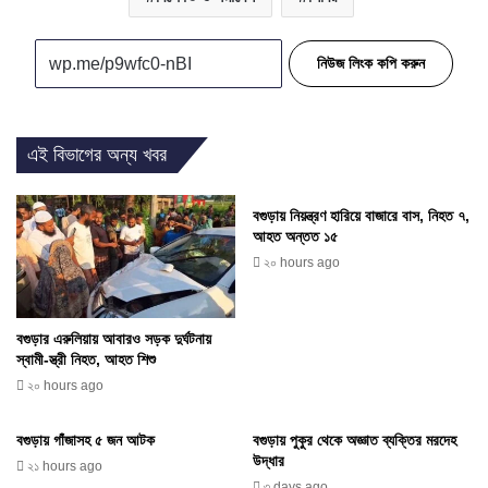
নিউজ লিংক কপি করুন
এই বিভাগের অন্য খবর
বগুড়ায় নিয়ন্ত্রণ হারিয়ে বাজারে বাস, নিহত ৭,
আহত অন্তত ১৫
২০ hours ago
বগুড়ার এরুলিয়ায় আবারও সড়ক দুর্ঘটনায়
স্বামী-স্ত্রী নিহত, আহত শিশু
২০ hours ago
বগুড়ায় গাঁজাসহ ৫ জন আটক
বগুড়ায় পুকুর থেকে অজ্ঞাত ব্যক্তির মরদেহ
উদ্ধার
২১ hours ago
৩ days ago