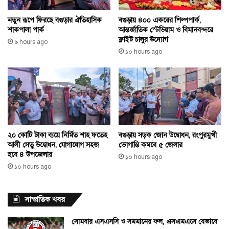
নতুন রূপে ফিরছে বগুড়ার ঐতিহাসিক
বগুড়ায় ৪০০ একরের শিল্পপার্ক,
শাকপালা পার্ক
আন্তর্জাতিক স্টেডিয়াম ও বিমানবন্দরে
ফ্লাইট চালুর উদ্যোগ
৯ hours ago
১০ hours ago
২০ কোটি টাকা ব্যয়ে নির্মিত শাহ ফতেহ
বগুড়ায় সড়ক জোন উদ্বোধন, রংপুরমুখী
আলী সেতু উদ্বোধন, যোগাযোগ সহজ
ভোগান্তি কমবে ৫ জেলার
হবে ৪ উপজেলার
১০ hours ago
১০ hours ago
সাম্প্রতিক খবর
সোমবার এসএসসি ও সমমানের ফল, এসএমএসে যেভাবে