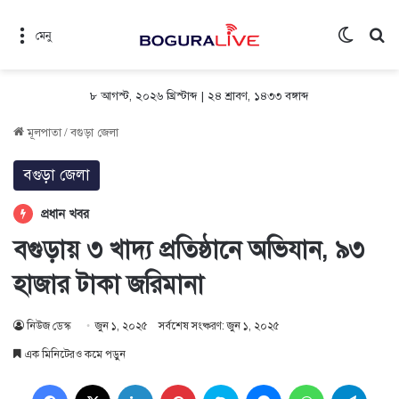
Switch 
সন
মেনু
৮ আগস্ট, ২০২৬ খ্রিস্টাব্দ
|
২৪ শ্রাবণ, ১৪৩৩ বঙ্গাব্দ
মূলপাতা
/
বগুড়া জেলা
বগুড়া জেলা
প্রধান খবর
বগুড়ায় ৩ খাদ্য প্রতিষ্ঠানে অভিযান, ৯৩
হাজার টাকা জরিমানা
নিউজ ডেস্ক
জুন ১, ২০২৫
সর্বশেষ সংষ্করণ: জুন ১, ২০২৫
এক মিনিটেরও কমে পড়ুন
Facebook
X
LinkedIn
Pinterest
Skype
Messenger
WhatsApp
Teleg