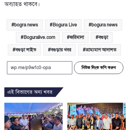
অব্যাহত থাকবে।
bogra news
Bogura Live
bogura news
Boguralive.com
জরিমানা
বগুড়া
বগুড়া লাইভ
বগুড়ার খবর
ভ্রাম্যমাণ আদালত
নিউজ লিংক কপি করুন
এই বিভাগের অন্য খবর