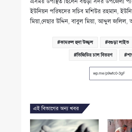
এসময় উপস্থিত ছিলেন বগুড়া সদর উপজেলা পর
ইউনিয়ন পরিষদের সচিব মশিউর রহমান, ইউনিয়
মিয়া,নেছার উদ্দিন, বাবুল মিয়া, আব্দুল জলি
কামরুল হুদা উজ্জ্বল
বগুড়া লাইভ
ভিজিডির চাল বিতরণ
শা
এই বিভাগের অন্য খবর