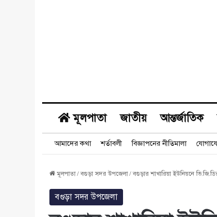
মূলপাতা
জাতীয়
আন্তর্জাতিক
আমাদের কথা
শর্তাবলী
বিজ্ঞাপনের নীতিমালা
যোগায
মূলপাতা
/
বগুড়া সদর উপজেলা
/
বগুড়ার শাখারিয়া ইউনিয়নে ভি.জি.ড
বগুড়া সদর উপজেলা