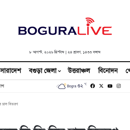
৮ আগস্ট, ২০২৬ খ্রিস্টাব্দ
|
২৪ শ্রাবণ, ১৪৩৩ বঙ্গাব্দ
সারাদেশ
বগুড়া জেলা
উত্তরাঞ্চল
বিনোদন
খ
℃
Facebook
X
YouTub
Inst
৩২
োগ
Bogra
ির চাল বিতরণ