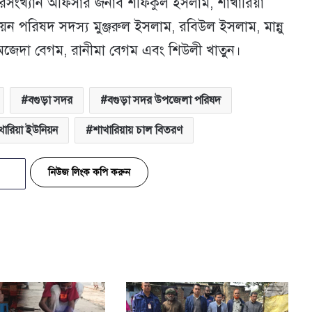
িসংখ্যান অফিসার জনাব শফিকুল ইসলাম, শাখারিয়া
ন পরিষদ সদস্য মুঞ্জরুল ইসলাম, রবিউল ইসলাম, মান্নু
ল, অজেদা বেগম, রানীমা বেগম এবং শিউলী খাতুন।
বগুড়া সদর
বগুড়া সদর উপজেলা পরিষদ
খারিয়া ইউনিয়ন
শাখারিয়ায় চাল বিতরণ
নিউজ লিংক কপি করুন