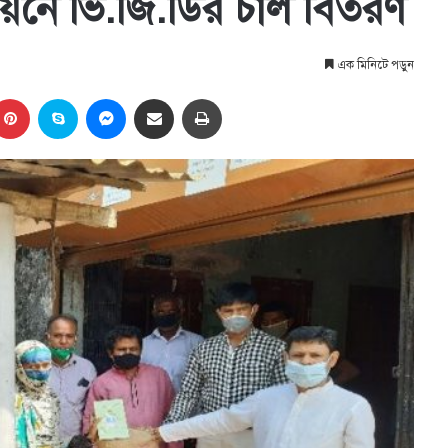
িয়নে ভি.জি.ডির চাল বিতরণ
এক মিনিটে পড়ুন
kedIn
Pinterest
Skype
Messenger
Share via Email
প্রিন্ট