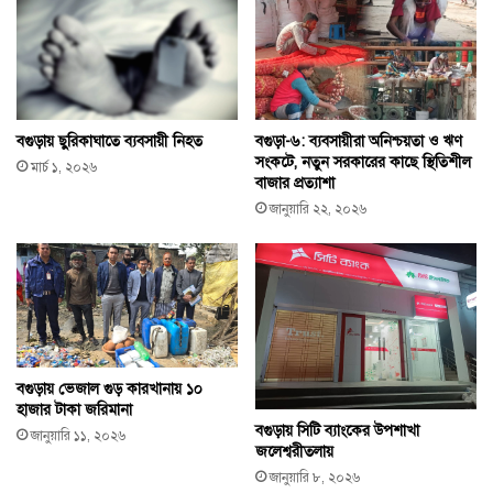
বগুড়ায় ছুরিকাঘাতে ব্যবসায়ী নিহত
বগুড়া-৬: ব্যবসায়ীরা অনিশ্চয়তা ও ঋণ
সংকটে, নতুন সরকারের কাছে স্থিতিশীল
মার্চ ১, ২০২৬
বাজার প্রত্যাশা
জানুয়ারি ২২, ২০২৬
বগুড়ায় ভেজাল গুড় কারখানায় ১০
হাজার টাকা জরিমানা
বগুড়ায় সিটি ব্যাংকের উপশাখা
জানুয়ারি ১১, ২০২৬
জলেশ্বরীতলায়
জানুয়ারি ৮, ২০২৬