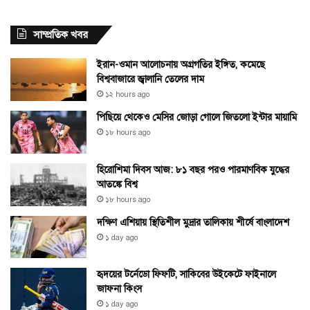
সাম্প্রতিক খবর
ইরান-ওমান আলোচনায় অগ্রগতির ইঙ্গিত, কমেছে
বিশ্ববাজারে জ্বালানি তেলের দাম
১২ hours ago
পিছিয়ে থেকেও মেসির জোড়া গোলে জিতলো ইন্টার মায়ামি
১৮ hours ago
হিরোশিমা দিবস আজ: ৮১ বছর পরও পারমাণবিক যুদ্ধের
আতঙ্কে বিশ্ব
১৮ hours ago
দক্ষিণ এশিয়ায় স্থিতিশীল মুদ্রার তালিকায় শীর্ষে বাংলাদেশ
১ day ago
হৃদয়ের টর্নেডো ফিফটি, সাকিবের উইকেটে ফাইনালে
জাফনা কিংস
১ day ago