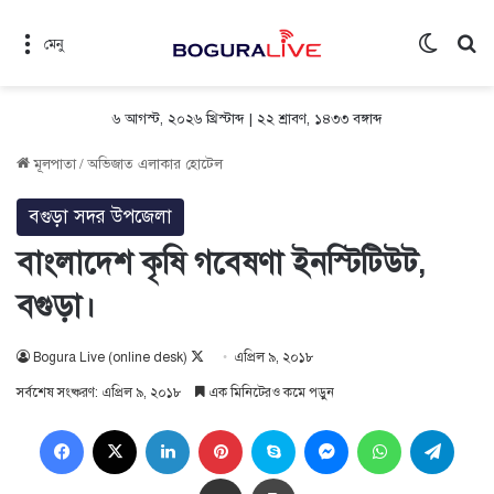
Switch 
সন
মেনু
৬ আগস্ট, ২০২৬ খ্রিস্টাব্দ
|
২২ শ্রাবণ, ১৪৩৩ বঙ্গাব্দ
মূলপাতা
/
অভিজাত এলাকার হোটেল
বগুড়া সদর উপজেলা
বাংলাদেশ কৃষি গবেষণা ইনস্টিটিউট,
বগুড়া।
Follow
Bogura Live (online desk)
এপ্রিল ৯, ২০১৮
on
সর্বশেষ সংষ্করণ: এপ্রিল ৯, ২০১৮
এক মিনিটেরও কমে পড়ুন
X
Facebook
X
LinkedIn
Pinterest
Skype
Messenger
WhatsApp
Teleg
Share via Email
প্রিন্ট