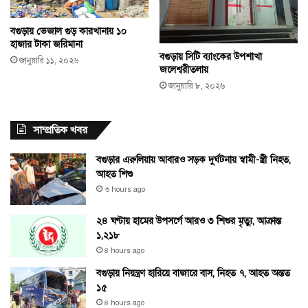
বগুড়ায় ভেজাল গুড় কারখানায় ১০
হাজার টাকা জরিমানা
বগুড়ায় সিটি ব্যাংকের উপশাখা
জানুয়ারি ১১, ২০২৬
জলেশ্বরীতলায়
জানুয়ারি ৮, ২০২৬
সাম্প্রতিক খবর
বগুড়ার এরুলিয়ায় আবারও সড়ক দুর্ঘটনায় স্বামী-স্ত্রী নিহত,
আহত শিশু
৩ hours ago
২৪ ঘণ্টায় হামের উপসর্গে আরও ৩ শিশুর মৃত্যু, আক্রান্ত
১,২১৮
৪ hours ago
বগুড়ায় নিয়ন্ত্রণ হারিয়ে বাজারে বাস, নিহত ৭, আহত অন্তত
১৫
৪ hours ago