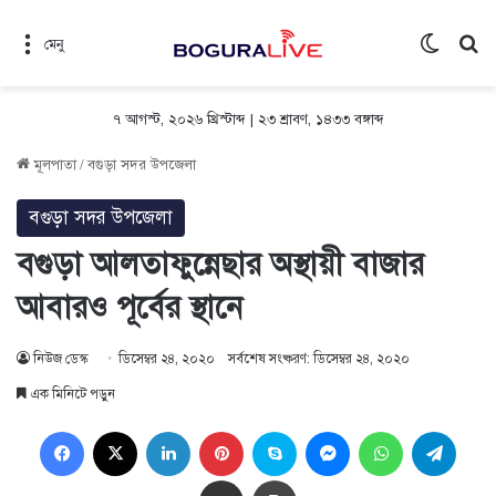
Switch 
সন
মেনু
৭ আগস্ট, ২০২৬ খ্রিস্টাব্দ
|
২৩ শ্রাবণ, ১৪৩৩ বঙ্গাব্দ
মূলপাতা
/
বগুড়া সদর উপজেলা
বগুড়া সদর উপজেলা
বগুড়া আলতাফুন্নেছার অস্থায়ী বাজার
আবারও পূর্বের স্থানে
নিউজ ডেস্ক
ডিসেম্বর ২৪, ২০২০
সর্বশেষ সংষ্করণ: ডিসেম্বর ২৪, ২০২০
এক মিনিটে পড়ুন
Facebook
X
LinkedIn
Pinterest
Skype
Messenger
WhatsApp
Teleg
Share via Email
প্রিন্ট