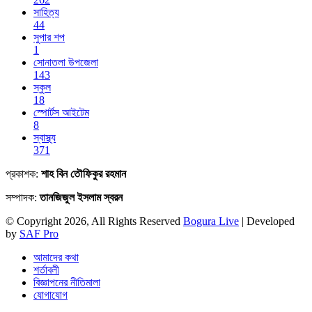
সাহিত্য
44
সুপার শপ
1
সোনাতলা উপজেলা
143
স্কুল
18
স্পোর্টস আইটেম
8
স্বাস্থ্য
371
প্রকাশক:
শাহ বিন তৌফিকুর রহমান
সম্পাদক:
তানজিজুল ইসলাম স্বরন
© Copyright 2026, All Rights Reserved
Bogura Live
| Developed
by
SAF Pro
আমাদের কথা
শর্তাবলী
বিজ্ঞাপনের নীতিমালা
যোগাযোগ