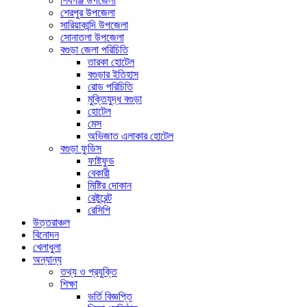
শিবগঞ্জ উপজেলা
শেরপুর উপজেলা
সারিয়াকান্দি উপজেলা
সোনাতলা উপজেলা
বগুড়া জেলা পরিচিতি
তারকা হোটেল
বগুড়ার ইতিহাস
রোড পরিচিতি
মুক্তিযুদ্ধ বগুড়া
হোটেল
মেস
অভিজাত এলাকার হোটেল
বগুড়া ফুডিস
ফাষ্টফুড
বেকারী
মিষ্টির দোকান
রেষ্টুরেন্ট
রেসিপি
উত্তরাঞ্চল
বিনোদন
খেলাধুলা
অন্যান্য
তথ্য ও প্রযুক্তি
শিক্ষা
ভর্তি বিজ্ঞপ্তি