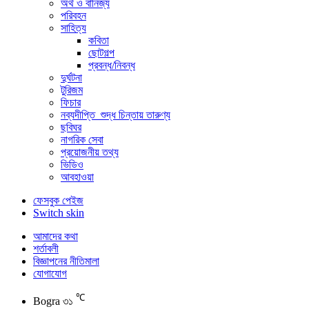
অর্থ ও বানিজ্য
পরিবহন
সাহিত্য
কবিতা
ছোটগল্প
প্রবন্ধ/নিবন্ধ
দুর্ঘটনা
টুরিজম
ফিচার
নব্যদীপ্তি_শুদ্ধ চিন্তায় তারুণ্য
ছবিঘর
নাগরিক সেবা
প্রয়োজনীয় তথ্য
ভিডিও
আবহাওয়া
ফেসবুক পেইজ
Switch skin
আমাদের কথা
শর্তাবলী
বিজ্ঞাপনের নীতিমালা
যোগাযোগ
℃
Bogra
৩১