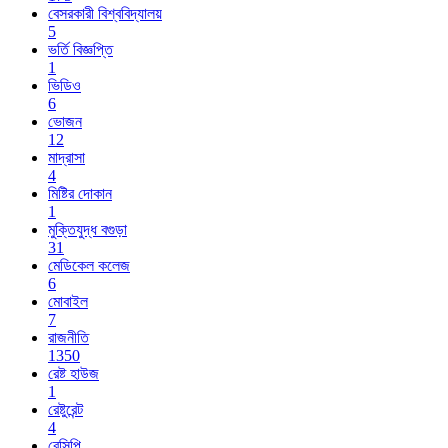
বেসরকারী বিশ্ববিদ্যালয়
5
ভর্তি বিজ্ঞপ্তি
1
ভিডিও
6
ভোজন
12
মাদ্রাসা
4
মিষ্টির দোকান
1
মুক্তিযুদ্ধ বগুড়া
31
মেডিকেল কলেজ
6
মোবাইল
7
রাজনীতি
1350
রেষ্ট হাউজ
1
রেষ্টুরেন্ট
4
রেসিপি