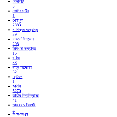
কেনাকাটা
8
কোচিং সেন্টার
1
খেলাধুলা
2883
গণমাধ্যম সংক্রান্ত
39
গাবতলী উপজেলা
208
চিকিৎসা সংক্রান্ত
15
ছবিঘর
38
ছাত্র আন্দোলন
32
ছোটগল্প
1
জাতীয়
5270
জাতীয় বিশ্ববিদ্যালয়
41
জামায়াতে ইসলামী
2
টিএমএসএস