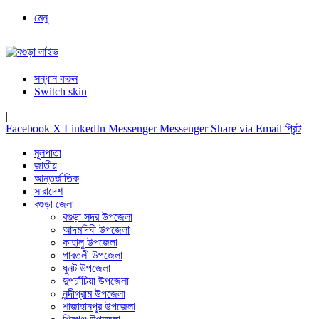
মেনু
সন্ধান করুন
Switch skin
|
Facebook
X
LinkedIn
Messenger
Messenger
Share via Email
প্রিন্ট
মূলপাতা
জাতীয়
আন্তর্জাতিক
সারাদেশ
বগুড়া জেলা
বগুড়া সদর উপজেলা
আদমদিঘী উপজেলা
কাহালু উপজেলা
গাবতলী উপজেলা
ধুনট উপজেলা
দুপচাঁচিয়া উপজেলা
নন্দীগ্রাম উপজেলা
শাজাহানপুর উপজেলা