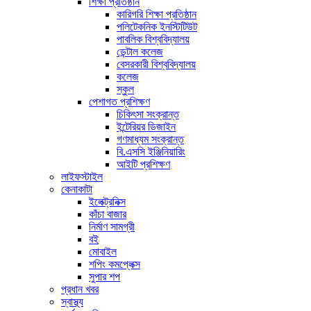
শিক্ষা প্রতিষ্ঠান
কারিগরি শিক্ষা প্রতিষ্ঠান
পলিটেকনিক ইনস্টিটিউট
পাবলিক বিশ্ববিদ্যালয়
ডেন্টাল কলেজ
বেসরকারী বিশ্ববিদ্যালয়
কলেজ
স্কুল
পেশাগত প্রশিক্ষণ
চিকিৎসা সংক্রান্ত
ইন্টেরিয়র ডিজাইন
গণমাধ্যম সংক্রান্ত
বি.এসসি ইঞ্জিনিয়ারিং
আইটি প্রশিক্ষণ
লাইফস্টাইল
কেনাকাটা
ইলেক্ট্রনিক্স
কাঁচা বাজার
নির্মাণ সামগ্রী
বই
মোবাইল
শপিং কমপ্লেক্স
সুপার শপ
প্রধান খবর
স্বাস্থ্য