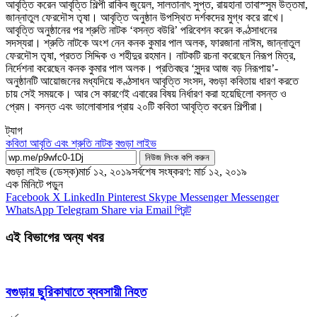
আবৃত্তি করেন আবৃত্তি শিল্পী রাকিব জুয়েল, সালতানাৎ সুপ্ত, রায়হানা তাবাস্সুম উত্তমা,
জান্নাতুল ফেরদৌস তৃষা। আবৃত্তি অনুষ্ঠান উপস্থিত দর্শকদের মুগ্ধ করে রাখে।
আবৃত্তি অনুষ্ঠানের পর শ্রুতি নাটক ‘বসন্ত বউরি’ পরিবেশন করেন কণ্ঠসাধনের
সদস্যরা। শ্রুতি নাটকে অংশ নেন কনক কুমার পাল অলক, ফারজানা নাঈম, জান্নাতুল
ফেরদৌস তৃষা, প্রতত সিদ্দিক ও শহীদুর রহমান। নাটকটি রচনা করেছেন নিরূপ মিত্র,
নির্দেশনা করেছেন কনক কুমার পাল অলক। প্রতিবছর ‘সুন্দর আজ বড় নিরূপায়’-
অনুষ্ঠানটি আয়োজনের মধ্যদিয়ে কণ্ঠসাধন আবৃত্তি সংসদ, বগুড়া কবিতায় ধারণ করতে
চায় সেই সময়কে। আর সে কারণেই এবারের বিষয় নির্ধারণ করা হয়েছিলো বসন্ত ও
প্রেম। বসন্ত এবং ভালোবাসার প্রায় ২০টি কবিতা আবৃত্তি করেন শিল্পীরা।
ট্যাগ
কবিতা আবৃতি এবং শ্রুতি নাটক
বগুড়া লাইভ
নিউজ লিংক কপি করুন
বগুড়া লাইভ (ডেস্ক)
মার্চ ১২, ২০১৯
সর্বশেষ সংষ্করণ: মার্চ ১২, ২০১৯
এক মিনিটে পড়ুন
Facebook
X
LinkedIn
Pinterest
Skype
Messenger
Messenger
WhatsApp
Telegram
Share via Email
প্রিন্ট
এই বিভাগের অন্য খবর
বগুড়ায় ছুরিকাঘাতে ব্যবসায়ী নিহত