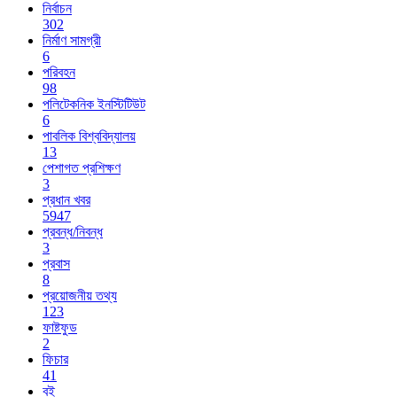
নির্বাচন
302
নির্মাণ সামগ্রী
6
পরিবহন
98
পলিটেকনিক ইনস্টিটিউট
6
পাবলিক বিশ্ববিদ্যালয়
13
পেশাগত প্রশিক্ষণ
3
প্রধান খবর
5947
প্রবন্ধ/নিবন্ধ
3
প্রবাস
8
প্রয়োজনীয় তথ্য
123
ফাষ্টফুড
2
ফিচার
41
বই