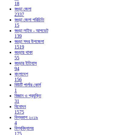
18
বগুড়া জেলা
2337
বগুড়া জেলা পরিচিতি
15
বগুড়া লাইভ - আপডেট
139
বগুড়া সদর উপজেলা
1519
বগুড়ায় থাকা
55
বগুড়ার ইতিহাস
94
বাংলাদেশ
156
বিউটি পার্লার কোর্স
1
বিজ্ঞান ও প্রযুক্তি
31
বিনোদন
1575
বিশ্বকাপ ২০১৯
4
বিশ্ববিদ্যালয়
175