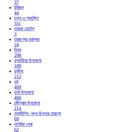
37
টুরিজম
44
তথ্য ও প্রযুক্তি
311
তারকা হোটেল
3
তারুণ্যের কন্ঠস্বর
24
দিবস
298
দুপচাঁচিয়া উপজেলা
189
দুর্ঘটনা
212
ধর্ম
409
ধুনট উপজেলা
466
নন্দীগ্রাম উপজেলা
214
নব্যদীপ্তি_শুদ্ধ চিন্তায় তারুণ্য
69
নাগরিক সেবা
62