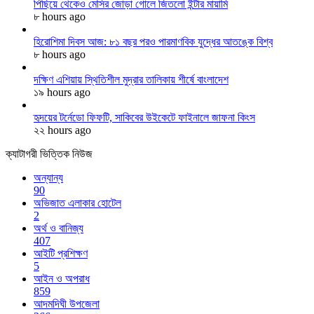
পিছিয়ে থেকেও মেসির জোড়া গোলে জিতলো ইন্টার মায়ামি
৮ hours ago
হিরোশিমা দিবস আজ: ৮১ বছর পরও পারমাণবিক যুদ্ধের আতঙ্কে বিশ্ব
৮ hours ago
দক্ষিণ এশিয়ায় স্থিতিশীল মুদ্রার তালিকায় শীর্ষে বাংলাদেশ
১৯ hours ago
হৃদয়ের টর্নেডো ফিফটি, সাকিবের উইকেটে ফাইনালে জাফনা কিংস
২২ hours ago
ক্যাটাগরী ভিত্তিক নিউজ
অন্যান্য
90
অভিজাত এলাকার হোটেল
2
অর্থ ও বানিজ্য
407
আইটি প্রশিক্ষণ
5
আইন ও অপরাধ
859
আদমদিঘী উপজেলা