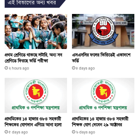
এই বিভাগের অন্য খবর
এসএসসির ফলের ভিত্তিতেই একাদশে
প্রথম শ্রেণিতে থাকছে লটারি, অন্য সব
ভর্তি
শ্রেণিতে ফিরছে ভর্তি পরীক্ষা
৪ days ago
২ hours ago
প্রাথমিকের ১৪ হাজার ৩৮৪ সহকারী
প্রাথমিকের ১৪ হাজার ৩৮৪ সহকারী
শিক্ষকের যোগদান এগিয়ে আনা হলো
শিক্ষক যোগ দেবেন ২৯ অক্টোবর
৫ days ago
৬ days ago