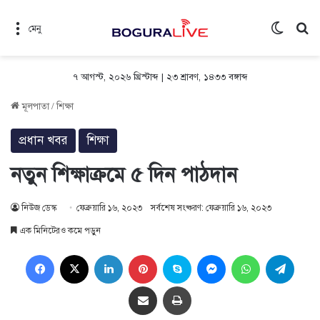
Switch 
সন
মেনু
৭ আগস্ট, ২০২৬ খ্রিস্টাব্দ
|
২৩ শ্রাবণ, ১৪৩৩ বঙ্গাব্দ
মূলপাতা
/
শিক্ষা
প্রধান খবর
শিক্ষা
নতুন শিক্ষাক্রমে ৫ দিন পাঠদান
নিউজ ডেস্ক
ফেব্রুয়ারি ১৬, ২০২৩
সর্বশেষ সংষ্করণ: ফেব্রুয়ারি ১৬, ২০২৩
এক মিনিটেরও কমে পড়ুন
Facebook
X
LinkedIn
Pinterest
Skype
Messenger
WhatsApp
Teleg
Share via Email
প্রিন্ট