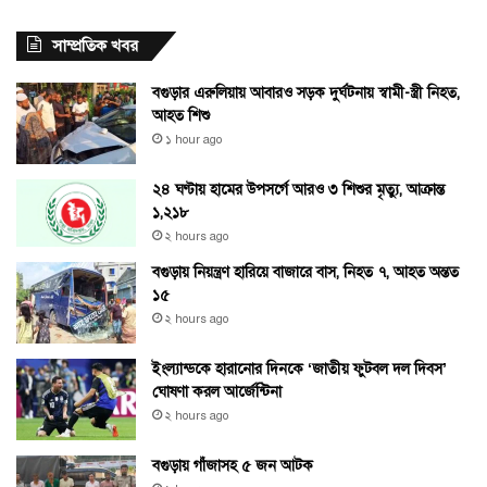
সাম্প্রতিক খবর
বগুড়ার এরুলিয়ায় আবারও সড়ক দুর্ঘটনায় স্বামী-স্ত্রী নিহত,
আহত শিশু
১ hour ago
২৪ ঘণ্টায় হামের উপসর্গে আরও ৩ শিশুর মৃত্যু, আক্রান্ত
১,২১৮
২ hours ago
বগুড়ায় নিয়ন্ত্রণ হারিয়ে বাজারে বাস, নিহত ৭, আহত অন্তত
১৫
২ hours ago
ইংল্যান্ডকে হারানোর দিনকে ‘জাতীয় ফুটবল দল দিবস’
ঘোষণা করল আর্জেন্টিনা
২ hours ago
বগুড়ায় গাঁজাসহ ৫ জন আটক