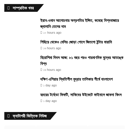
সাম্প্রতিক খবর
ইরান-ওমান আলোচনায় অগ্রগতির ইঙ্গিত, কমেছে বিশ্ববাজারে
জ্বালানি তেলের দাম
১০ hours ago
পিছিয়ে থেকেও মেসির জোড়া গোলে জিতলো ইন্টার মায়ামি
১৬ hours ago
হিরোশিমা দিবস আজ: ৮১ বছর পরও পারমাণবিক যুদ্ধের আতঙ্কে
বিশ্ব
১৬ hours ago
দক্ষিণ এশিয়ায় স্থিতিশীল মুদ্রার তালিকায় শীর্ষে বাংলাদেশ
১ day ago
হৃদয়ের টর্নেডো ফিফটি, সাকিবের উইকেটে ফাইনালে জাফনা কিংস
১ day ago
ক্যাটাগরী ভিত্তিক নিউজ