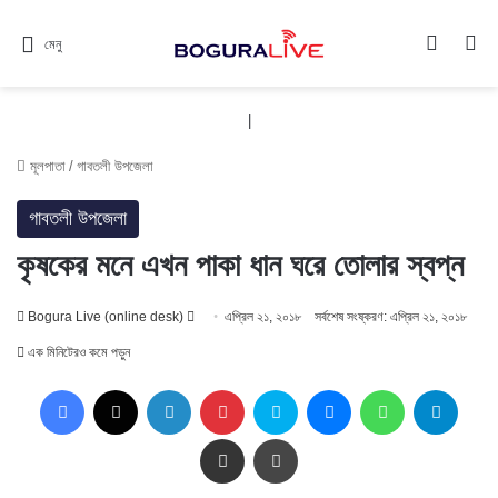
Switch
সন
মেনু
|
মূলপাতা
/
গাবতলী উপজেলা
গাবতলী উপজেলা
কৃষকের মনে এখন পাকা ধান ঘরে তোলার স্বপ্ন
Follow
Bogura Live (online desk)
এপ্রিল ২১, ২০১৮
সর্বশেষ সংষ্করণ: এপ্রিল ২১, ২০১৮
on
এক মিনিটেরও কমে পড়ুন
X
Facebook
X
LinkedIn
Pinterest
Skype
Messenger
WhatsApp
Teleg
Share via Email
প্রিন্ট