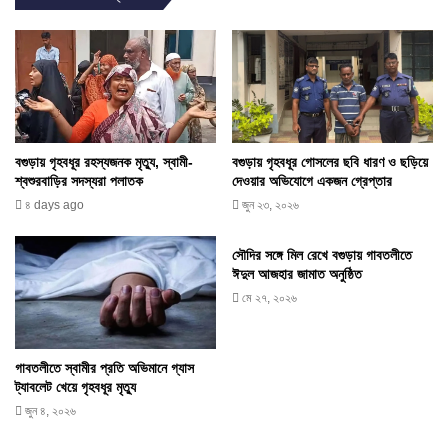
বগুড়ায় গৃহবধূর গোসলের ছবি ধারণ ও ছড়িয়ে
বগুড়ায় গৃহবধূর রহস্যজনক মৃত্যু, স্বামী-
দেওয়ার অভিযোগে একজন গ্রেপ্তার
শ্বশুরবাড়ির সদস্যরা পলাতক
জুন ২৩, ২০২৬
৪ days ago
সৌদির সঙ্গে মিল রেখে বগুড়ায় গাবতলীতে
ঈদুল আজহার জামাত অনুষ্ঠিত
মে ২৭, ২০২৬
গাবতলীতে স্বামীর প্রতি অভিমানে গ্যাস
ট্যাবলেট খেয়ে গৃহবধূর মৃত্যু
জুন ৪, ২০২৬