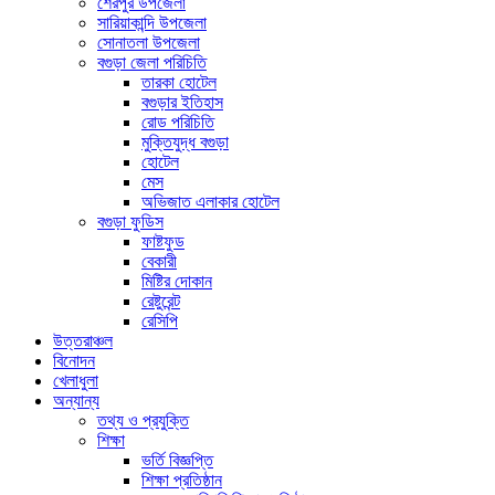
শেরপুর উপজেলা
সারিয়াকান্দি উপজেলা
সোনাতলা উপজেলা
বগুড়া জেলা পরিচিতি
তারকা হোটেল
বগুড়ার ইতিহাস
রোড পরিচিতি
মুক্তিযুদ্ধ বগুড়া
হোটেল
মেস
অভিজাত এলাকার হোটেল
বগুড়া ফুডিস
ফাষ্টফুড
বেকারী
মিষ্টির দোকান
রেষ্টুরেন্ট
রেসিপি
উত্তরাঞ্চল
বিনোদন
খেলাধুলা
অন্যান্য
তথ্য ও প্রযুক্তি
শিক্ষা
ভর্তি বিজ্ঞপ্তি
শিক্ষা প্রতিষ্ঠান