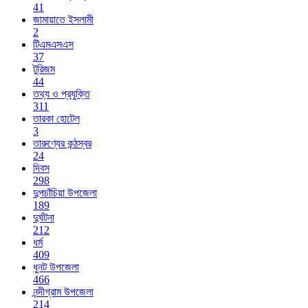
41
জামায়াতে ইসলামী
2
টিএমএসএস
37
টুরিজম
44
তথ্য ও প্রযুক্তি
311
তারকা হোটেল
3
তারুণ্যের কন্ঠস্বর
24
দিবস
298
দুপচাঁচিয়া উপজেলা
189
দুর্ঘটনা
212
ধর্ম
409
ধুনট উপজেলা
466
নন্দীগ্রাম উপজেলা
214