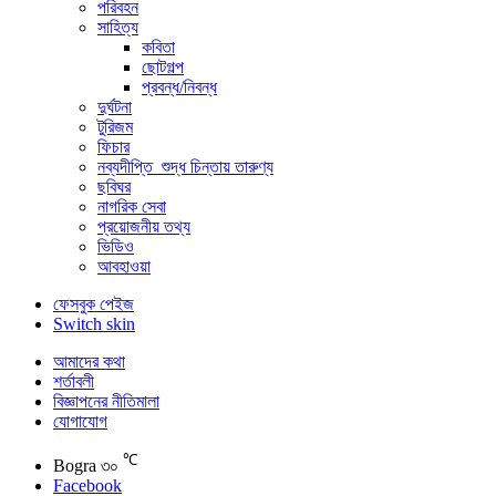
পরিবহন
সাহিত্য
কবিতা
ছোটগল্প
প্রবন্ধ/নিবন্ধ
দুর্ঘটনা
টুরিজম
ফিচার
নব্যদীপ্তি_শুদ্ধ চিন্তায় তারুণ্য
ছবিঘর
নাগরিক সেবা
প্রয়োজনীয় তথ্য
ভিডিও
আবহাওয়া
ফেসবুক পেইজ
Switch skin
আমাদের কথা
শর্তাবলী
বিজ্ঞাপনের নীতিমালা
যোগাযোগ
℃
Bogra
৩০
Facebook