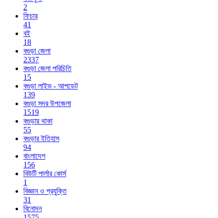
2
ফিচার
41
বই
18
বগুড়া জেলা
2337
বগুড়া জেলা পরিচিতি
15
বগুড়া লাইভ - আপডেট
139
বগুড়া সদর উপজেলা
1519
বগুড়ায় থাকা
55
বগুড়ার ইতিহাস
94
বাংলাদেশ
156
বিউটি পার্লার কোর্স
1
বিজ্ঞান ও প্রযুক্তি
31
বিনোদন
1575