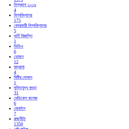
বিশ্বকাপ ২০১৯
4
বিশ্ববিদ্যালয়
175
বেসরকারী বিশ্ববিদ্যালয়
5
ভর্তি বিজ্ঞপ্তি
1
ভিডিও
6
ভোজন
12
মাদ্রাসা
4
মিষ্টির দোকান
1
মুক্তিযুদ্ধ বগুড়া
31
মেডিকেল কলেজ
6
মোবাইল
7
রাজনীতি
1350