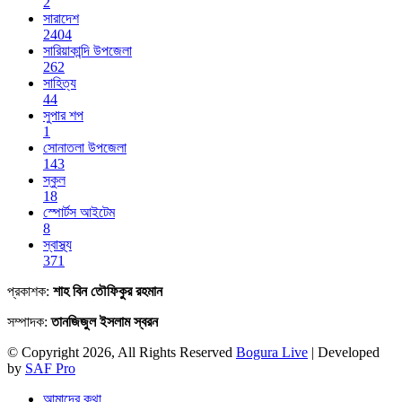
2
সারাদেশ
2404
সারিয়াকান্দি উপজেলা
262
সাহিত্য
44
সুপার শপ
1
সোনাতলা উপজেলা
143
স্কুল
18
স্পোর্টস আইটেম
8
স্বাস্থ্য
371
প্রকাশক:
শাহ বিন তৌফিকুর রহমান
সম্পাদক:
তানজিজুল ইসলাম স্বরন
© Copyright 2026, All Rights Reserved
Bogura Live
| Developed
by
SAF Pro
আমাদের কথা