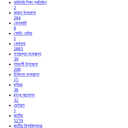
কারিগরি শিক্ষা প্রতিষ্ঠান
2
কাহালু উপজেলা
284
কেনাকাটা
8
কোচিং সেন্টার
1
খেলাধুলা
2883
গণমাধ্যম সংক্রান্ত
39
গাবতলী উপজেলা
208
চিকিৎসা সংক্রান্ত
15
ছবিঘর
38
ছাত্র আন্দোলন
32
ছোটগল্প
1
জাতীয়
5270
জাতীয় বিশ্ববিদ্যালয়