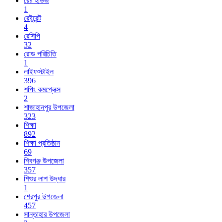
রেষ্ট হাউজ
1
রেষ্টুরেন্ট
4
রেসিপি
32
রোড পরিচিতি
1
লাইফস্টাইল
396
শপিং কমপ্লেক্স
2
শাজাহানপুর উপজেলা
323
শিক্ষা
892
শিক্ষা প্রতিষ্ঠান
69
শিবগঞ্জ উপজেলা
357
শিশুর লাশ উদ্ধার
1
শেরপুর উপজেলা
457
সান্তাহার উপজেলা