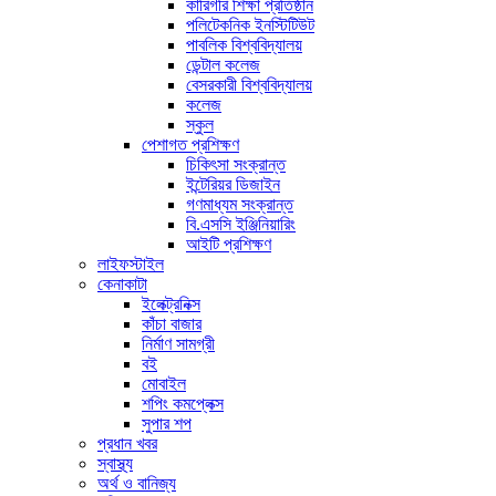
কারিগরি শিক্ষা প্রতিষ্ঠান
পলিটেকনিক ইনস্টিটিউট
পাবলিক বিশ্ববিদ্যালয়
ডেন্টাল কলেজ
বেসরকারী বিশ্ববিদ্যালয়
কলেজ
স্কুল
পেশাগত প্রশিক্ষণ
চিকিৎসা সংক্রান্ত
ইন্টেরিয়র ডিজাইন
গণমাধ্যম সংক্রান্ত
বি.এসসি ইঞ্জিনিয়ারিং
আইটি প্রশিক্ষণ
লাইফস্টাইল
কেনাকাটা
ইলেক্ট্রনিক্স
কাঁচা বাজার
নির্মাণ সামগ্রী
বই
মোবাইল
শপিং কমপ্লেক্স
সুপার শপ
প্রধান খবর
স্বাস্থ্য
অর্থ ও বানিজ্য