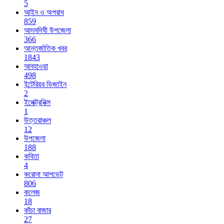
5
আইন ও অপরাধ
859
আদমদিঘী উপজেলা
366
আন্তর্জাতিক খবর
1843
আবহাওয়া
498
ইন্টেরিয়র ডিজাইন
2
ইলেক্ট্রনিক্স
1
উত্তরাঞ্চল
12
উপজেলা
188
কবিতা
4
করোনা আপডেট
806
কলেজ
18
কাঁচা বাজার
27