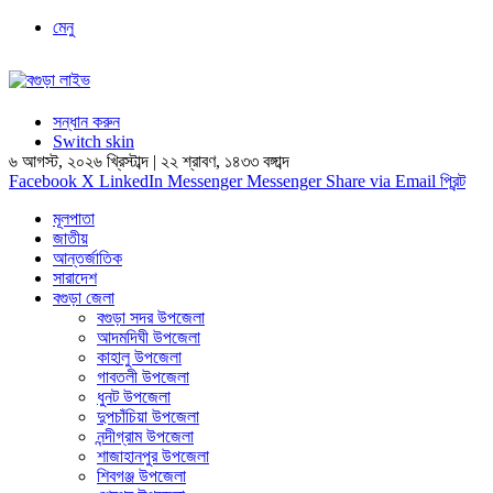
মেনু
সন্ধান করুন
Switch skin
৬ আগস্ট, ২০২৬ খ্রিস্টাব্দ
|
২২ শ্রাবণ, ১৪৩৩ বঙ্গাব্দ
Facebook
X
LinkedIn
Messenger
Messenger
Share via Email
প্রিন্ট
মূলপাতা
জাতীয়
আন্তর্জাতিক
সারাদেশ
বগুড়া জেলা
বগুড়া সদর উপজেলা
আদমদিঘী উপজেলা
কাহালু উপজেলা
গাবতলী উপজেলা
ধুনট উপজেলা
দুপচাঁচিয়া উপজেলা
নন্দীগ্রাম উপজেলা
শাজাহানপুর উপজেলা
শিবগঞ্জ উপজেলা