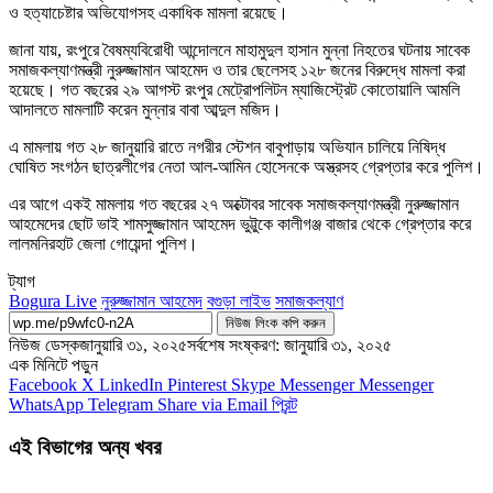
ও হত্যাচেষ্টার অভিযোগসহ একাধিক মামলা রয়েছে।
জানা যায়, রংপুরে বৈষম্যবিরোধী আন্দোলনে মাহামুদুল হাসান মুন্না নিহতের ঘটনায় সাবেক
সমাজকল্যাণমন্ত্রী নুরুজ্জামান আহমেদ ও তার ছেলেসহ ১২৮ জনের বিরুদ্ধে মামলা করা
হয়েছে। গত বছরের ২৯ আগস্ট রংপুর মেট্রোপলিটন ম্যাজিস্ট্রেট কোতোয়ালি আমলি
আদালতে মামলাটি করেন মুন্নার বাবা আব্দুল মজিদ।
এ মামলায় গত ২৮ জানুয়ারি রাতে নগরীর স্টেশন বাবুপাড়ায় অভিযান চালিয়ে নিষিদ্ধ
ঘোষিত সংগঠন ছাত্রলীগের নেতা আল-আমিন হোসেনকে অস্ত্রসহ গ্রেপ্তার করে পুলিশ।
এর আগে একই মামলায় গত বছরের ২৭ অক্টোবর সাবেক সমাজকল্যাণমন্ত্রী নুরুজ্জামান
আহমেদের ছোট ভাই শামসুজ্জামান আহমেদ ভুট্টুকে কালীগঞ্জ বাজার থেকে গ্রেপ্তার করে
লালমনিরহাট জেলা গোয়েন্দা পুলিশ।
ট্যাগ
Bogura Live
নুরুজ্জামান আহমেদ
বগুড়া লাইভ
সমাজকল্যাণ
নিউজ লিংক কপি করুন
নিউজ ডেস্ক
জানুয়ারি ৩১, ২০২৫
সর্বশেষ সংষ্করণ: জানুয়ারি ৩১, ২০২৫
এক মিনিটে পড়ুন
Facebook
X
LinkedIn
Pinterest
Skype
Messenger
Messenger
WhatsApp
Telegram
Share via Email
প্রিন্ট
এই বিভাগের অন্য খবর