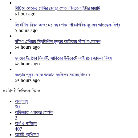
পিছিয়ে থেকেও মেসির জোড়া গোলে জিতলো ইন্টার মায়ামি
১ hour ago
হিরোশিমা দিবস আজ: ৮১ বছর পরও পারমাণবিক যুদ্ধের আতঙ্কে বিশ্ব
২ hours ago
দক্ষিণ এশিয়ায় স্থিতিশীল মুদ্রার তালিকায় শীর্ষে বাংলাদেশ
১২ hours ago
হৃদয়ের টর্নেডো ফিফটি, সাকিবের উইকেটে ফাইনালে জাফনা কিংস
১৬ hours ago
বগুড়ায় পুকুর থেকে অজ্ঞাত ব্যক্তির মরদেহ উদ্ধার
১৭ hours ago
ক্যাটাগরী ভিত্তিক নিউজ
অন্যান্য
90
অভিজাত এলাকার হোটেল
2
অর্থ ও বানিজ্য
407
আইটি প্রশিক্ষণ