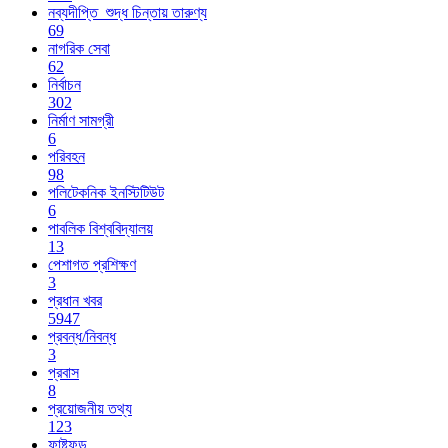
নব্যদীপ্তি_শুদ্ধ চিন্তায় তারুণ্য
69
নাগরিক সেবা
62
নির্বাচন
302
নির্মাণ সামগ্রী
6
পরিবহন
98
পলিটেকনিক ইনস্টিটিউট
6
পাবলিক বিশ্ববিদ্যালয়
13
পেশাগত প্রশিক্ষণ
3
প্রধান খবর
5947
প্রবন্ধ/নিবন্ধ
3
প্রবাস
8
প্রয়োজনীয় তথ্য
123
ফাষ্টফুড