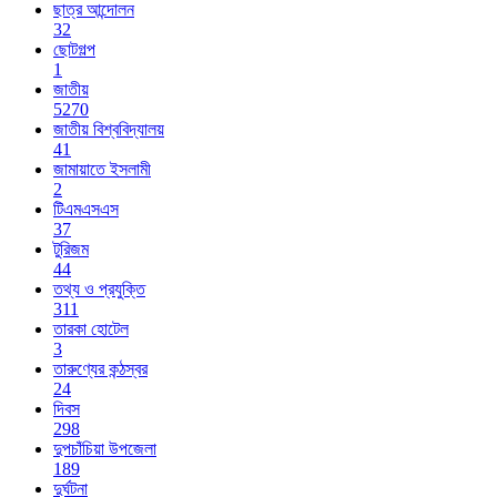
ছাত্র আন্দোলন
32
ছোটগল্প
1
জাতীয়
5270
জাতীয় বিশ্ববিদ্যালয়
41
জামায়াতে ইসলামী
2
টিএমএসএস
37
টুরিজম
44
তথ্য ও প্রযুক্তি
311
তারকা হোটেল
3
তারুণ্যের কন্ঠস্বর
24
দিবস
298
দুপচাঁচিয়া উপজেলা
189
দুর্ঘটনা