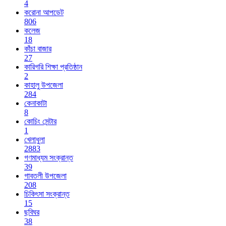
4
করোনা আপডেট
806
কলেজ
18
কাঁচা বাজার
27
কারিগরি শিক্ষা প্রতিষ্ঠান
2
কাহালু উপজেলা
284
কেনাকাটা
8
কোচিং সেন্টার
1
খেলাধুলা
2883
গণমাধ্যম সংক্রান্ত
39
গাবতলী উপজেলা
208
চিকিৎসা সংক্রান্ত
15
ছবিঘর
38