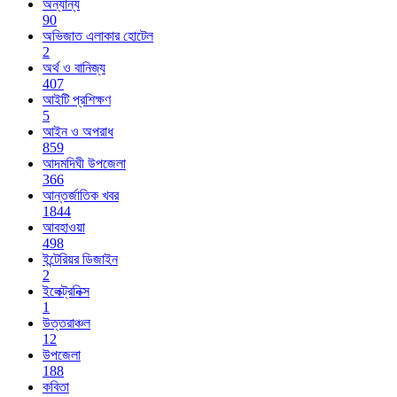
অন্যান্য
90
অভিজাত এলাকার হোটেল
2
অর্থ ও বানিজ্য
407
আইটি প্রশিক্ষণ
5
আইন ও অপরাধ
859
আদমদিঘী উপজেলা
366
আন্তর্জাতিক খবর
1844
আবহাওয়া
498
ইন্টেরিয়র ডিজাইন
2
ইলেক্ট্রনিক্স
1
উত্তরাঞ্চল
12
উপজেলা
188
কবিতা