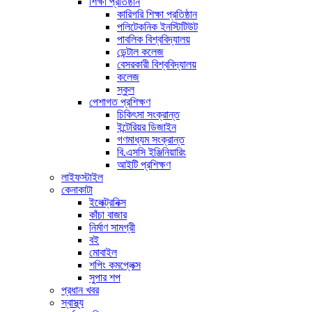
শিক্ষা প্রতিষ্ঠান
কারিগরি শিক্ষা প্রতিষ্ঠান
পলিটেকনিক ইনস্টিটিউট
পাবলিক বিশ্ববিদ্যালয়
ডেন্টাল কলেজ
বেসরকারী বিশ্ববিদ্যালয়
কলেজ
স্কুল
পেশাগত প্রশিক্ষণ
চিকিৎসা সংক্রান্ত
ইন্টেরিয়র ডিজাইন
গণমাধ্যম সংক্রান্ত
বি.এসসি ইঞ্জিনিয়ারিং
আইটি প্রশিক্ষণ
লাইফস্টাইল
কেনাকাটা
ইলেক্ট্রনিক্স
কাঁচা বাজার
নির্মাণ সামগ্রী
বই
মোবাইল
শপিং কমপ্লেক্স
সুপার শপ
প্রধান খবর
স্বাস্থ্য