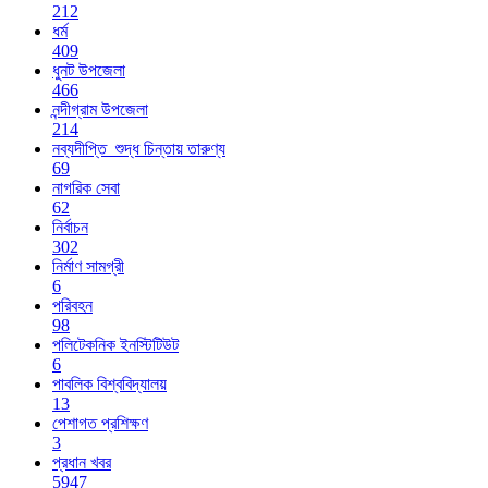
212
ধর্ম
409
ধুনট উপজেলা
466
নন্দীগ্রাম উপজেলা
214
নব্যদীপ্তি_শুদ্ধ চিন্তায় তারুণ্য
69
নাগরিক সেবা
62
নির্বাচন
302
নির্মাণ সামগ্রী
6
পরিবহন
98
পলিটেকনিক ইনস্টিটিউট
6
পাবলিক বিশ্ববিদ্যালয়
13
পেশাগত প্রশিক্ষণ
3
প্রধান খবর
5947