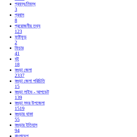
প্রবন্ধ/নিবন্ধ
3
প্রবাস
8
প্রয়োজনীয় তথ্য
123
ফাষ্টফুড
2
ফিচার
41
বই
18
বগুড়া জেলা
2337
বগুড়া জেলা পরিচিতি
15
বগুড়া লাইভ - আপডেট
139
বগুড়া সদর উপজেলা
1519
বগুড়ায় থাকা
55
বগুড়ার ইতিহাস
94
বাংলাদেশ