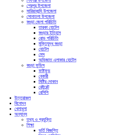
শিবগঞ্জ উপজেলা
শেরপুর উপজেলা
সারিয়াকান্দি উপজেলা
সোনাতলা উপজেলা
বগুড়া জেলা পরিচিতি
তারকা হোটেল
বগুড়ার ইতিহাস
রোড পরিচিতি
মুক্তিযুদ্ধ বগুড়া
হোটেল
মেস
অভিজাত এলাকার হোটেল
বগুড়া ফুডিস
ফাষ্টফুড
বেকারী
মিষ্টির দোকান
রেষ্টুরেন্ট
রেসিপি
উত্তরাঞ্চল
বিনোদন
খেলাধুলা
অন্যান্য
তথ্য ও প্রযুক্তি
শিক্ষা
ভর্তি বিজ্ঞপ্তি