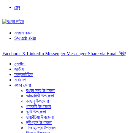
মেনু
সন্ধান করুন
Switch skin
|
Facebook
X
LinkedIn
Messenger
Messenger
Share via Email
প্রিন্ট
মূলপাতা
জাতীয়
আন্তর্জাতিক
সারাদেশ
বগুড়া জেলা
বগুড়া সদর উপজেলা
আদমদিঘী উপজেলা
কাহালু উপজেলা
গাবতলী উপজেলা
ধুনট উপজেলা
দুপচাঁচিয়া উপজেলা
নন্দীগ্রাম উপজেলা
শাজাহানপুর উপজেলা