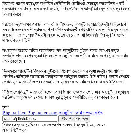
বিভাগের প্রধান ফ্রাঙ্কো অগাস্টিন সেনিলিয়ানি মেলচিওর নেতৃত্বে আর্জেন্টিনার একটি
প্রতিনিধি দল ঢাকায় আসার কথা রয়েছে। প্রতিনিধি দল আর্জেন্টিনার দূতাবাস চালুর বিষয়ে
আলাপ করবে।
পররাষ্ট্র মন্ত্রণালয়ের একজন কর্মকর্তা জানিয়েছেন, আর্জেন্টিনার পররাষ্ট্রমন্ত্রী সান্তিয়াগো
সফরকালে দূতাবাস উদ্বোধনের পাশাপাশি প্রধানমন্ত্রী শেখ হাসিনার সঙ্গে সৌজন্য সাক্ষাৎ
করবেন। এছাড়া, পররাষ্ট্রমন্ত্রী এ কে আব্দুল মোমেন ও বাণিজ্যমন্ত্রী টিপু মুনশির সঙ্গেও
সাক্ষাৎ করবেন তিনি।
বাংলাদেশে রয়েছে লাতিন আমেরিকার দেশ আর্জেন্টিনার ফুটবল দলের অসংখ্য ভক্ত।
সম্প্রতি কাতারে শেষ হওয়া বিশ্বকাপে আর্জেন্টিনা দলকে নিয়ে বাংলাদেশের উন্মাদনা সবার
নজর কেড়েছে।
ডিসেম্বরে আর্জেন্টিনা বিশ্বকাপ ফুটবলের শিরোপা জেতার পর প্রধানমন্ত্রী শেখ হাসিনা
দেশটির প্রেসিডেন্ট আলবার্তো ফার্নান্দেজকে অভিনন্দন জানিয়ে চিঠি পাঠান। জবাবে দেশটির
প্রেসিডেন্ট আলবার্তোও প্রধানমন্ত্রী শেখ হাসিনাকে ধন্যবাদ জানিয়ে ফিরতি চিঠি দেন।
চিঠিতে প্রেসিডেন্ট আলবার্তো বলেন, তার বিশ্বাস ২০২৩ সালে ঢাকায় আর্জেন্টিনার দূতাবাস
প্রতিষ্ঠার মাধ্যমে দুই দেশের জনগণ ভ্রাতৃত্ব ও সম্প্রীতির বন্ধনে আবদ্ধ হবে।
ট্যাগ
Bogura Live
Boguralive.com
আর্জেন্টিনা দূতাবাস
বগুড়া লাইভ
নিউজ লিংক কপি করুন
নিউজ ডেস্ক
জানুয়ারি ৩০, ২০২৩
সর্বশেষ সংষ্করণ: জানুয়ারি ৩০, ২০২৩
এক মিনিটে পড়ুন