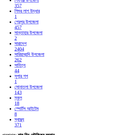
শিবগঞ্জ উপজেলা
357
শিশুর লাশ উদ্ধার
1
শেরপুর উপজেলা
457
সান্তাহার উপজেলা
2
সারাদেশ
2404
সারিয়াকান্দি উপজেলা
262
সাহিত্য
44
সুপার শপ
1
সোনাতলা উপজেলা
143
স্কুল
18
স্পোর্টস আইটেম
8
স্বাস্থ্য
371