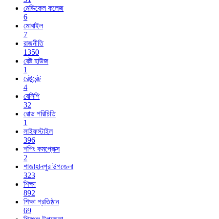
মেডিকেল কলেজ
6
মোবাইল
7
রাজনীতি
1350
রেষ্ট হাউজ
1
রেষ্টুরেন্ট
4
রেসিপি
32
রোড পরিচিতি
1
লাইফস্টাইল
396
শপিং কমপ্লেক্স
2
শাজাহানপুর উপজেলা
323
শিক্ষা
892
শিক্ষা প্রতিষ্ঠান
69