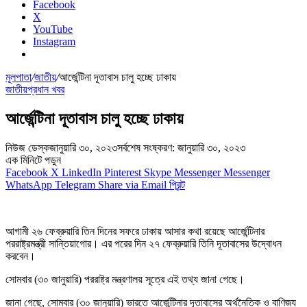
Facebook
X
YouTube
Instagram
মূলপাতা
/
জাতীয়
/
আর্জেন্টিনা দূতাবাস চালু হচ্ছে ঢাকায়
জাতীয়
প্রধান খবর
আর্জেন্টিনা দূতাবাস চালু হচ্ছে ঢাকায়
নিউজ ডেস্ক
জানুয়ারি ৩০, ২০২৩
সর্বশেষ সংষ্করণ: জানুয়ারি ৩০, ২০২৩
এক মিনিটে পড়ুন
Facebook
X
LinkedIn
Pinterest
Skype
Messenger
Messenger
WhatsApp
Telegram
Share via Email
প্রিন্ট
আগামী ২৬ ফেব্রুয়ারি তিন দিনের সফরে ঢাকায় আসার কথা রয়েছে আর্জেন্টিনার
পররাষ্ট্রমন্ত্রী সান্তিয়াগোর। এর পরের দিন ২৭ ফেব্রুয়ারি তিনি দূতাবাসের উদ্বোধন
করবেন।
সোমবার (৩০ জানুয়ারি) পররাষ্ট্র মন্ত্রণালয় সূত্রে এই তথ্য জানা গেছে।
জানা গেছে, সোমবার (৩০ জানুয়ারি) ভারতে আর্জেন্টিনার দূতাবাসের অর্থনৈতিক ও বাণিজ্য