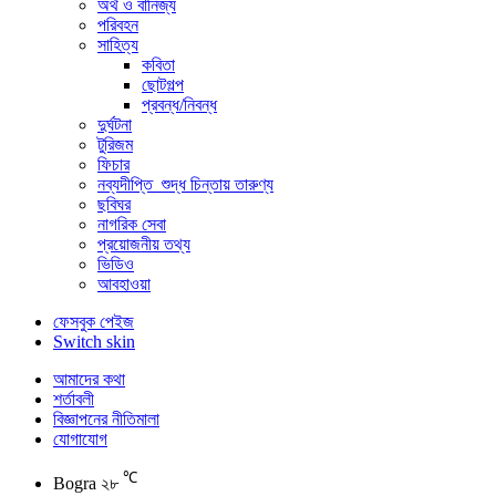
অর্থ ও বানিজ্য
পরিবহন
সাহিত্য
কবিতা
ছোটগল্প
প্রবন্ধ/নিবন্ধ
দুর্ঘটনা
টুরিজম
ফিচার
নব্যদীপ্তি_শুদ্ধ চিন্তায় তারুণ্য
ছবিঘর
নাগরিক সেবা
প্রয়োজনীয় তথ্য
ভিডিও
আবহাওয়া
ফেসবুক পেইজ
Switch skin
আমাদের কথা
শর্তাবলী
বিজ্ঞাপনের নীতিমালা
যোগাযোগ
℃
Bogra
২৮