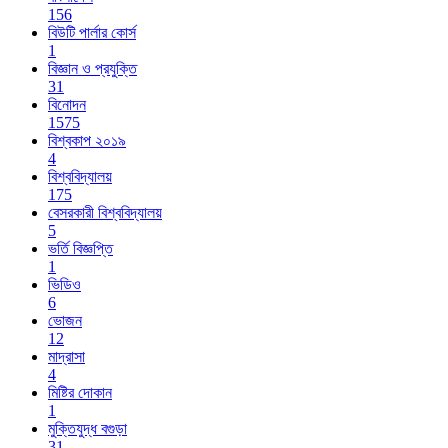
156
বিউটি পার্লার কোর্স
1
বিজ্ঞান ও প্রযুক্তি
31
বিনোদন
1575
বিশ্বকাপ ২০১৯
4
বিশ্ববিদ্যালয়
175
বেসরকারী বিশ্ববিদ্যালয়
5
ভর্তি বিজ্ঞপ্তি
1
ভিডিও
6
ভোজন
12
মাদ্রাসা
4
মিষ্টির দোকান
1
মুক্তিযুদ্ধ বগুড়া
31