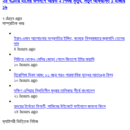
২৪ ঘণ্টায় হামের উপসর্গে আরও ২ শিশুর মৃত্যু, নতুন আক্রান্ত ১ হাজার
১৯
২ days ago
সাম্প্রতিক খবর
ইরান-ওমান আলোচনায় অগ্রগতির ইঙ্গিত, কমেছে বিশ্ববাজারে জ্বালানি তেলের
দাম
৪ hours ago
পিছিয়ে থেকেও মেসির জোড়া গোলে জিতলো ইন্টার মায়ামি
১০ hours ago
হিরোশিমা দিবস আজ: ৮১ বছর পরও পারমাণবিক যুদ্ধের আতঙ্কে বিশ্ব
১০ hours ago
দক্ষিণ এশিয়ায় স্থিতিশীল মুদ্রার তালিকায় শীর্ষে বাংলাদেশ
২১ hours ago
হৃদয়ের টর্নেডো ফিফটি, সাকিবের উইকেটে ফাইনালে জাফনা কিংস
২৪ hours ago
ক্যাটাগরী ভিত্তিক নিউজ