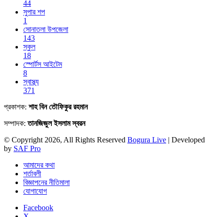
44
সুপার শপ
1
সোনাতলা উপজেলা
143
স্কুল
18
স্পোর্টস আইটেম
8
স্বাস্থ্য
371
প্রকাশক:
শাহ বিন তৌফিকুর রহমান
সম্পাদক:
তানজিজুল ইসলাম স্বরন
© Copyright 2026, All Rights Reserved
Bogura Live
| Developed
by
SAF Pro
আমাদের কথা
শর্তাবলী
বিজ্ঞাপনের নীতিমালা
যোগাযোগ
Facebook
X