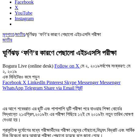
Facebook
X
YouTube
Instagram
মূলপাতা
/
জাতীয়
/
ঘূর্ণিঝড় ‘ফণি’র কারণে পেছালো এইচএসসি পরীক্ষা
জাতীয়
ঘূর্ণিঝড় ‘ফণি’র কারণে পেছালো এইচএসসি পরীক্ষা
Bogura Live (online desk)
Follow on X
মে ২, ২০১৯
সর্বশেষ সংষ্করণ: মে
২, ২০১৯
এক মিনিটেরও কমে পড়ুন
Facebook
X
LinkedIn
Pinterest
Skype
Messenger
Messenger
WhatsApp
Telegram
Share via Email
প্রিন্ট
এর আগে শবেবরাত এর ছুটি এবং পাশাপাশি দুটি পরীক্ষা পরে যাওয়ায় শিক্ষা বোর্ডের
সিদ্ধান্তে ২১এপ্রিল,২০১৯ইং এর পরীক্ষা পিছিয়ে ১২ই মে ২০১৯ইং নতুন তারিখ ঘোষণা
দেওয়া হয়।
প্রাকৃতিক দূর্যোগের মধ্যে পরীক্ষার্থীদের পরীক্ষা কেন্দ্রে পৌছানো,বিদ্যুৎ বিভ্রাট এবং সার্বিক
দিক বিবেচনা করে আবারো পরীক্ষা পেছানো হয়েছে বলে জানা গেছে।