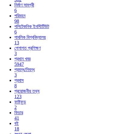
নির্মাণ সামগ্রী
6
পরিবহন
98
পলিটেকনিক ইনস্টিটিউট
6
পাবলিক বিশ্ববিদ্যালয়
13
পেশাগত প্রশিক্ষণ
3
প্রধান খবর
5947
প্রবন্ধ/নিবন্ধ
3
প্রবাস
8
প্রয়োজনীয় তথ্য
123
ফাষ্টফুড
2
ফিচার
41
বই
18