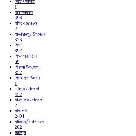
রোড পরিচিতি
1
লাইফস্টাইল
396
শপিং কমপ্লেক্স
2
শাজাহানপুর উপজেলা
323
শিক্ষা
892
শিক্ষা প্রতিষ্ঠান
69
শিবগঞ্জ উপজেলা
357
শিশুর লাশ উদ্ধার
1
শেরপুর উপজেলা
457
সান্তাহার উপজেলা
2
সারাদেশ
2404
সারিয়াকান্দি উপজেলা
262
সাহিত্য