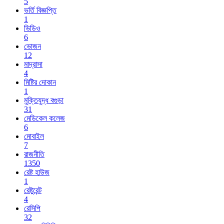
5
ভর্তি বিজ্ঞপ্তি
1
ভিডিও
6
ভোজন
12
মাদ্রাসা
4
মিষ্টির দোকান
1
মুক্তিযুদ্ধ বগুড়া
31
মেডিকেল কলেজ
6
মোবাইল
7
রাজনীতি
1350
রেষ্ট হাউজ
1
রেষ্টুরেন্ট
4
রেসিপি
32