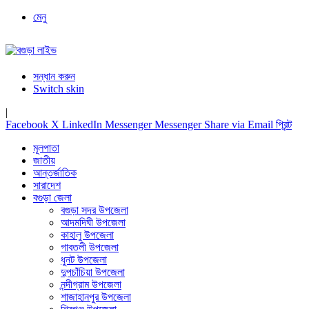
মেনু
সন্ধান করুন
Switch skin
|
Facebook
X
LinkedIn
Messenger
Messenger
Share via Email
প্রিন্ট
মূলপাতা
জাতীয়
আন্তর্জাতিক
সারাদেশ
বগুড়া জেলা
বগুড়া সদর উপজেলা
আদমদিঘী উপজেলা
কাহালু উপজেলা
গাবতলী উপজেলা
ধুনট উপজেলা
দুপচাঁচিয়া উপজেলা
নন্দীগ্রাম উপজেলা
শাজাহানপুর উপজেলা