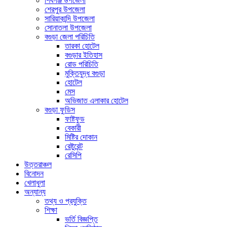
শিবগঞ্জ উপজেলা
শেরপুর উপজেলা
সারিয়াকান্দি উপজেলা
সোনাতলা উপজেলা
বগুড়া জেলা পরিচিতি
তারকা হোটেল
বগুড়ার ইতিহাস
রোড পরিচিতি
মুক্তিযুদ্ধ বগুড়া
হোটেল
মেস
অভিজাত এলাকার হোটেল
বগুড়া ফুডিস
ফাষ্টফুড
বেকারী
মিষ্টির দোকান
রেষ্টুরেন্ট
রেসিপি
উত্তরাঞ্চল
বিনোদন
খেলাধুলা
অন্যান্য
তথ্য ও প্রযুক্তি
শিক্ষা
ভর্তি বিজ্ঞপ্তি