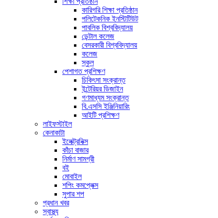
শিক্ষা প্রতিষ্ঠান
কারিগরি শিক্ষা প্রতিষ্ঠান
পলিটেকনিক ইনস্টিটিউট
পাবলিক বিশ্ববিদ্যালয়
ডেন্টাল কলেজ
বেসরকারী বিশ্ববিদ্যালয়
কলেজ
স্কুল
পেশাগত প্রশিক্ষণ
চিকিৎসা সংক্রান্ত
ইন্টেরিয়র ডিজাইন
গণমাধ্যম সংক্রান্ত
বি.এসসি ইঞ্জিনিয়ারিং
আইটি প্রশিক্ষণ
লাইফস্টাইল
কেনাকাটা
ইলেক্ট্রনিক্স
কাঁচা বাজার
নির্মাণ সামগ্রী
বই
মোবাইল
শপিং কমপ্লেক্স
সুপার শপ
প্রধান খবর
স্বাস্থ্য