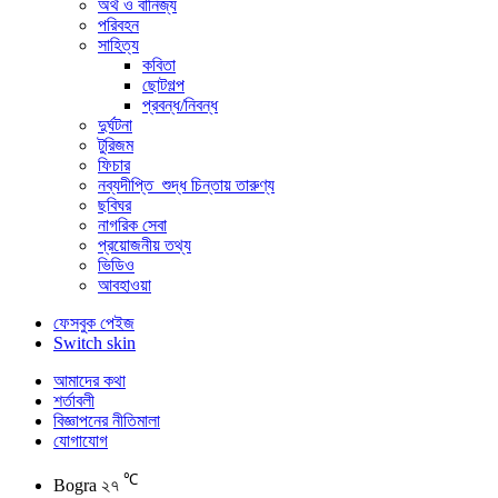
অর্থ ও বানিজ্য
পরিবহন
সাহিত্য
কবিতা
ছোটগল্প
প্রবন্ধ/নিবন্ধ
দুর্ঘটনা
টুরিজম
ফিচার
নব্যদীপ্তি_শুদ্ধ চিন্তায় তারুণ্য
ছবিঘর
নাগরিক সেবা
প্রয়োজনীয় তথ্য
ভিডিও
আবহাওয়া
ফেসবুক পেইজ
Switch skin
আমাদের কথা
শর্তাবলী
বিজ্ঞাপনের নীতিমালা
যোগাযোগ
℃
Bogra
২৭