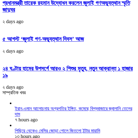
প্রধানমন্ত্রী তারেক রহমান উদ্বোধন করলেন জুলাই গণঅভ্যুত্থান স্মৃতি
জাদুঘর
২ days ago
৫ আগস্ট ‘জুলাই গণ-অভ্যুত্থান দিবস’ আজ
২ days ago
২৪ ঘণ্টায় হামের উপসর্গে আরও ২ শিশুর মৃত্যু, নতুন আক্রান্ত ১ হাজার
১৯
২ days ago
সাম্প্রতিক খবর
ইরান-ওমান আলোচনায় অগ্রগতির ইঙ্গিত, কমেছে বিশ্ববাজারে জ্বালানি তেলের
দাম
৭ hours ago
পিছিয়ে থেকেও মেসির জোড়া গোলে জিতলো ইন্টার মায়ামি
১৩ hours ago