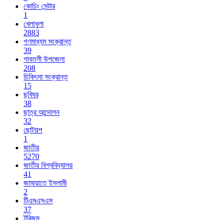
কোচিং সেন্টার
1
খেলাধুলা
2883
গণমাধ্যম সংক্রান্ত
39
গাবতলী উপজেলা
208
চিকিৎসা সংক্রান্ত
15
ছবিঘর
38
ছাত্র আন্দোলন
32
ছোটগল্প
1
জাতীয়
5270
জাতীয় বিশ্ববিদ্যালয়
41
জামায়াতে ইসলামী
2
টিএমএসএস
37
টুরিজম