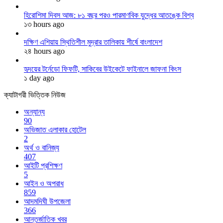
হিরোশিমা দিবস আজ: ৮১ বছর পরও পারমাণবিক যুদ্ধের আতঙ্কে বিশ্ব
১৩ hours ago
দক্ষিণ এশিয়ায় স্থিতিশীল মুদ্রার তালিকায় শীর্ষে বাংলাদেশ
২৪ hours ago
হৃদয়ের টর্নেডো ফিফটি, সাকিবের উইকেটে ফাইনালে জাফনা কিংস
১ day ago
ক্যাটাগরী ভিত্তিক নিউজ
অন্যান্য
90
অভিজাত এলাকার হোটেল
2
অর্থ ও বানিজ্য
407
আইটি প্রশিক্ষণ
5
আইন ও অপরাধ
859
আদমদিঘী উপজেলা
366
আন্তর্জাতিক খবর