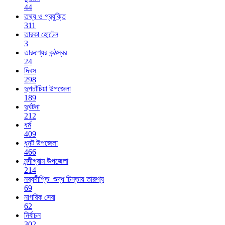
44
তথ্য ও প্রযুক্তি
311
তারকা হোটেল
3
তারুণ্যের কন্ঠস্বর
24
দিবস
298
দুপচাঁচিয়া উপজেলা
189
দুর্ঘটনা
212
ধর্ম
409
ধুনট উপজেলা
466
নন্দীগ্রাম উপজেলা
214
নব্যদীপ্তি_শুদ্ধ চিন্তায় তারুণ্য
69
নাগরিক সেবা
62
নির্বাচন
302