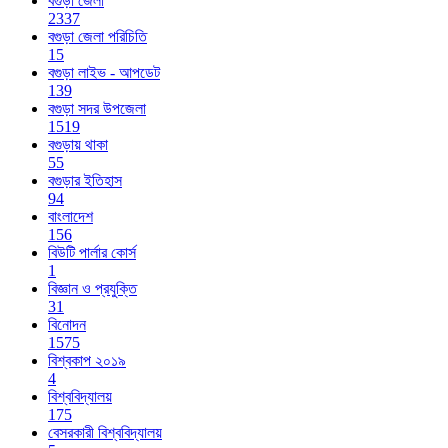
বগুড়া জেলা
2337
বগুড়া জেলা পরিচিতি
15
বগুড়া লাইভ - আপডেট
139
বগুড়া সদর উপজেলা
1519
বগুড়ায় থাকা
55
বগুড়ার ইতিহাস
94
বাংলাদেশ
156
বিউটি পার্লার কোর্স
1
বিজ্ঞান ও প্রযুক্তি
31
বিনোদন
1575
বিশ্বকাপ ২০১৯
4
বিশ্ববিদ্যালয়
175
বেসরকারী বিশ্ববিদ্যালয়