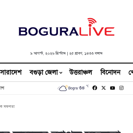
৯ আগস্ট, ২০২৬ খ্রিস্টাব্দ
|
২৫ শ্রাবণ, ১৪৩৩ বঙ্গাব্দ
সারাদেশ
বগুড়া জেলা
উত্তরাঞ্চল
বিনোদন
খ
℃
Facebook
X
YouTub
Inst
৩৪
োগ
Bogra
যাপক সফলতা