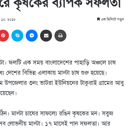
ষ করে কৃষকের ব্যাপক সফলতা
্বর ১০, ২০১৮
এক মিনিটে পড়ুন
kedIn
Pinterest
Skype
Messenger
Share via Email
প্রিন্ট
াল্টা। ফলটি এক সময় বাংলাদেশের পাহাড়ি অঞ্চলে চাষ
 দেশের বিভিন্ন এলাকায় মাল্টা চাষ শুরু হয়েছে।
রাম উপজেলার ৩নং ভাটরা ইউনিয়নের টাকুরাই গ্রামের আবু
পেয়েছেন।
ঠিন। মাল্টা চাষের সাফল্যে রঙিন কৃষকের মন। সবুজ
র এসব লোভনীয় মাল্টা। ১৭ মাসেই পান সফলতা। আর