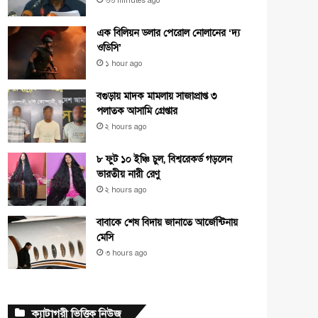
৩৩ minutes ago
এক বিলিয়ন ডলার পেরোল নোলানের ‘দ্য
ওডিসি’
১ hour ago
বগুড়ায় মাদক মামলায় সাজাপ্রাপ্ত ৩
পলাতক আসামি গ্রেপ্তার
২ hours ago
৮ ফুট ১০ ইঞ্চি চুল, বিশ্বরেকর্ড গড়লেন
ভারতীয় নারী রেণু
২ hours ago
বাবাকে শেষ বিদায় জানাতে আর্জেন্টিনায়
মেসি
৩ hours ago
ক্যাটাগরী ভিত্তিক নিউজ