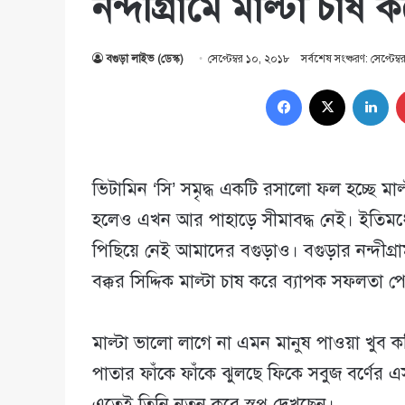
নন্দীগ্রামে মাল্টা চা
বগুড়া লাইভ (ডেস্ক)
সেপ্টেম্বর ১০, ২০১৮
সর্বশেষ সংষ্করণ: সেপ্টেম
Facebook
X
Lin
ভিটামিন ‘সি’ সমৃদ্ধ একটি রসালো ফল হচ্ছে ম
হলেও এখন আর পাহাড়ে সীমাবদ্ধ নেই। ইতিমধ্যে
পিছিয়ে নেই আমাদের বগুড়াও। বগুড়ার নন্দীগ্
বক্কর সিদ্দিক মাল্টা চাষ করে ব্যাপক সফলতা 
মাল্টা ভালো লাগে না এমন মানুষ পাওয়া খুব ক
পাতার ফাঁকে ফাঁকে ঝুলছে ফিকে সবুজ বর্ণে
এতেই তিনি নতুন করে স্বপ্ন দেখছেন।