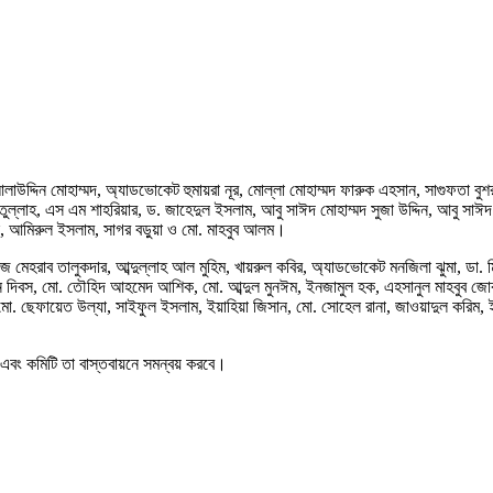
 আলাউদ্দিন মোহাম্মদ, অ্যাডভোকেট হুমায়রা নূর, মোল্লা মোহাম্মদ ফারুক এহসান, সাগুফতা ব
মাতুল্লাহ, এস এম শাহরিয়ার, ড. জাহেদুল ইসলাম, আবু সাঈদ মোহাম্মদ সুজা উদ্দিন, আবু সা
ন, আমিরুল ইসলাম, সাগর বড়ুয়া ও মো. মাহবুব আলম।
াজ মেহরাব তালুকদার, আব্দুল্লাহ আল মুহিম, খায়রুল কবির, অ্যাডভোকেট মনজিলা ঝুমা, ডা.
ন দিবস, মো. তৌহিদ আহমেদ আশিক, মো. আব্দুল মুনঈম, ইনজামুল হক, এহসানুল মাহবুব জোবায
. ছেফায়েত উল্যা, সাইফুল ইসলাম, ইয়াহিয়া জিসান, মো. সোহেল রানা, জাওয়াদুল করিম,
বে এবং কমিটি তা বাস্তবায়নে সমন্বয় করবে।