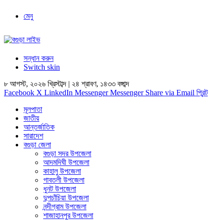
মেনু
সন্ধান করুন
Switch skin
৮ আগস্ট, ২০২৬ খ্রিস্টাব্দ
|
২৪ শ্রাবণ, ১৪৩৩ বঙ্গাব্দ
Facebook
X
LinkedIn
Messenger
Messenger
Share via Email
প্রিন্ট
মূলপাতা
জাতীয়
আন্তর্জাতিক
সারাদেশ
বগুড়া জেলা
বগুড়া সদর উপজেলা
আদমদিঘী উপজেলা
কাহালু উপজেলা
গাবতলী উপজেলা
ধুনট উপজেলা
দুপচাঁচিয়া উপজেলা
নন্দীগ্রাম উপজেলা
শাজাহানপুর উপজেলা