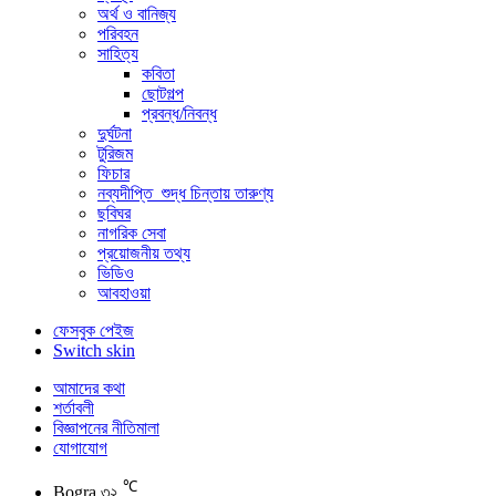
অর্থ ও বানিজ্য
পরিবহন
সাহিত্য
কবিতা
ছোটগল্প
প্রবন্ধ/নিবন্ধ
দুর্ঘটনা
টুরিজম
ফিচার
নব্যদীপ্তি_শুদ্ধ চিন্তায় তারুণ্য
ছবিঘর
নাগরিক সেবা
প্রয়োজনীয় তথ্য
ভিডিও
আবহাওয়া
ফেসবুক পেইজ
Switch skin
আমাদের কথা
শর্তাবলী
বিজ্ঞাপনের নীতিমালা
যোগাযোগ
℃
Bogra
৩২