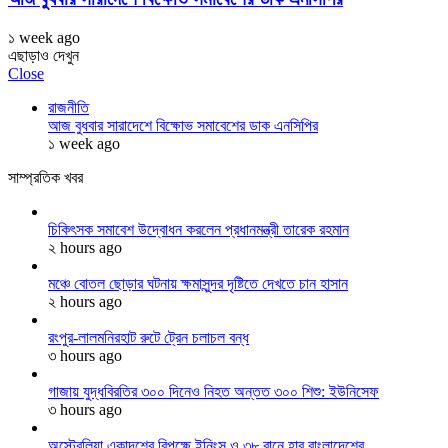
১ week ago
এছাড়াও দেখুন
Close
রাজনীতি
আজ বুধবার সারাদেশে বিক্ষোভ সমাবেশের ডাক এনসিপির
১ week ago
সাম্প্রতিক খবর
চিকিৎসক সমাবেশ উদ্বোধন করলেন প্রধানমন্ত্রী তারেক রহমান
২ hours ago
মঞ্চে বোতল ছোড়ার ঘটনায় ক্ষমাসুন্দর দৃষ্টিতে দেখতে চান হাসান
২ hours ago
রংপুর-লালমনিরহাট রুটে ট্রেন চলাচল বন্ধ
৩ hours ago
গাজায় যুদ্ধবিরতির ৩০০ দিনেও নিহত অন্তত ৩০০ শিশু: ইউনিসেফ
৩ hours ago
অস্ট্রেলিয়া একাদশের বিপক্ষে ইনিংস ও ৩৮ রানে হার বাংলাদেশের