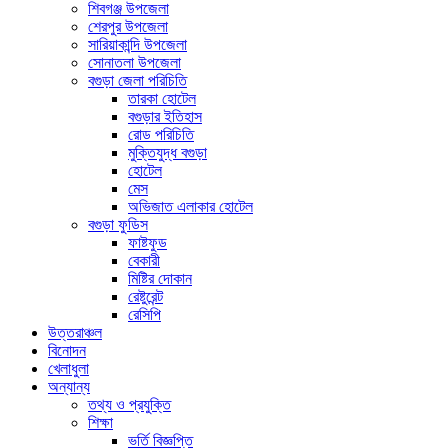
শিবগঞ্জ উপজেলা
শেরপুর উপজেলা
সারিয়াকান্দি উপজেলা
সোনাতলা উপজেলা
বগুড়া জেলা পরিচিতি
তারকা হোটেল
বগুড়ার ইতিহাস
রোড পরিচিতি
মুক্তিযুদ্ধ বগুড়া
হোটেল
মেস
অভিজাত এলাকার হোটেল
বগুড়া ফুডিস
ফাষ্টফুড
বেকারী
মিষ্টির দোকান
রেষ্টুরেন্ট
রেসিপি
উত্তরাঞ্চল
বিনোদন
খেলাধুলা
অন্যান্য
তথ্য ও প্রযুক্তি
শিক্ষা
ভর্তি বিজ্ঞপ্তি