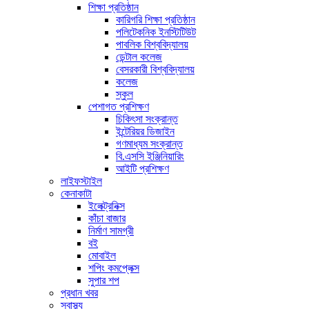
শিক্ষা প্রতিষ্ঠান
কারিগরি শিক্ষা প্রতিষ্ঠান
পলিটেকনিক ইনস্টিটিউট
পাবলিক বিশ্ববিদ্যালয়
ডেন্টাল কলেজ
বেসরকারী বিশ্ববিদ্যালয়
কলেজ
স্কুল
পেশাগত প্রশিক্ষণ
চিকিৎসা সংক্রান্ত
ইন্টেরিয়র ডিজাইন
গণমাধ্যম সংক্রান্ত
বি.এসসি ইঞ্জিনিয়ারিং
আইটি প্রশিক্ষণ
লাইফস্টাইল
কেনাকাটা
ইলেক্ট্রনিক্স
কাঁচা বাজার
নির্মাণ সামগ্রী
বই
মোবাইল
শপিং কমপ্লেক্স
সুপার শপ
প্রধান খবর
স্বাস্থ্য