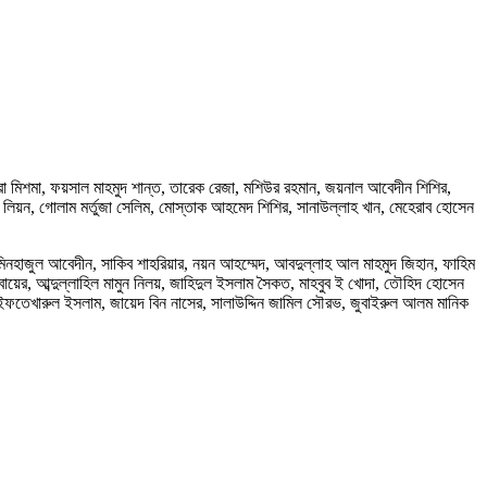
ুশরা মিশমা, ফয়সাল মাহমুদ শান্ত, তারেক রেজা, মশিউর রহমান, জয়নাল আবেদীন শিশির,
ঈদ লিয়ন, গোলাম মর্তুজা সেলিম, মোস্তাক আহমেদ শিশির, সানাউল্লাহ খান, মেহেরাব হোসেন
 মিনহাজুল আবেদীন, সাকিব শাহরিয়ার, নয়ন আহম্মেদ, আবদুল্লাহ আল মাহমুদ জিহান, ফাহিম
়ের, আব্দুল্লাহিল মামুন নিলয়, জাহিদুল ইসলাম সৈকত, মাহবুব ই খোদা, তৌহিদ হোসেন
 ইফতেখারুল ইসলাম, জায়েদ বিন নাসের, সালাউদ্দিন জামিল সৌরভ, জুবাইরুল আলম মানিক