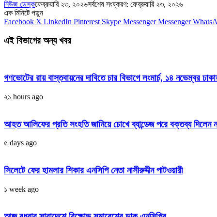
নিউজ ডেস্ক
ফেব্রুয়ারি ২৩, ২০২৬
সর্বশেষ সংষ্করণ: ফেব্রুয়ারি ২৩, ২০২৬
এক মিনিটে পড়ুন
Facebook
X
LinkedIn
Pinterest
Skype
Messenger
Messenger
Whats
এই বিভাগের অন্য খবর
গণভোটের রায় বাস্তবায়নের দাবিতে চার বিভাগে লংমার্চ, ১৪ নভেম্বর ঢাক
২১ hours ago
আহত আলিফের প্রতি সংহতি জানিয়ে চোখে ব্যান্ডেজ পরে বক্তব্য দিলেন নাস
৫ days ago
সিলেটে ফের হামলার শিকার এনসিপি নেতা নাসীরুদ্দীন পাটওয়ারী
১ week ago
আজ বুধবার সারাদেশে বিক্ষোভ সমাবেশের ডাক এনসিপির