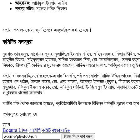
আহ্বায়ক:
আরিফুল ইসলাম আদীব
সদস্য সচিব:
সালেহ উদ্দিন সিফাত
এছাড়া ৭০ জনকে সদস্য হিসেবে অন্তর্ভুক্ত করা হয়েছে।
কমিটির সদস্যরা
নুসরাত তাবাসসুম, সারোয়ার তুষার, মুজাহিদুল ইসলাম শাহিন, মাহিন সরকার, নিজাম উদ্দিন,
তাহসীন রিয়াজ, সাইফুল্লাহ হায়দার, সাদিয়া ফারজানা দিনা, মো. আতাউল্লাহ, মোল্যা রহ
সিফাত, ভীম্পাল্লী ডেভিড রাজু, সাদ্দাম হোসেন, নাভিদ নওরোজ শাহ, আরিফুর রহমান তুহি
এছাড়াও সদস্য হিসেবে রয়েছেন-আসাদ বিন রনি, প্রীতম সোহাগ, নাহিদ উদ্দিন তারেক, মিয়
রহমান খান পাঠান, ইমরান নাঈম, মো. ওমর ফারুক, আসাদুল ইসলাম (মুকুল), ফিহাদুর রহমা
মজুমদার, রফিকুল ইসলাম কনক, মো. আরিফুল দাড়িয়া, ইনজিমামুল ইসলাম, অ্যাডভোকেট মো
ও খন্দকার খালেদা আক্তার।
দলটির পক্ষ থেকে জানানো হয়েছে, প্রতিষ্ঠাবার্ষিকী উপলক্ষে বিভিন্ন কর্মসূচি গ্রহণ করা হ
তথ্যসূত্র: চ্যানেল ২৪
ট্যাগ
Bogura Live
এনসিপি
কমিটি
বগুড়া লাইভ
নিউজ লিংক কপি করুন