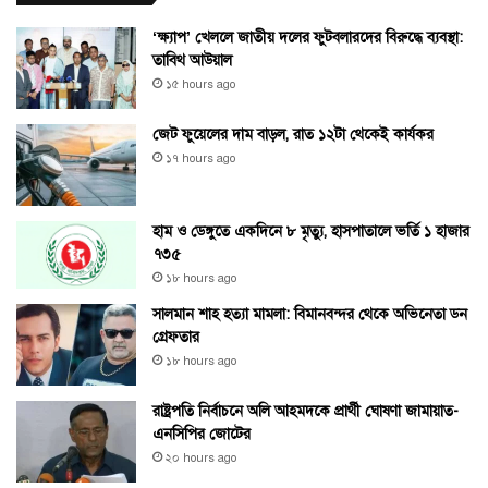
‘ক্ষ্যাপ’ খেললে জাতীয় দলের ফুটবলারদের বিরুদ্ধে ব্যবস্থা:
তাবিথ আউয়াল
১৫ hours ago
জেট ফুয়েলের দাম বাড়ল, রাত ১২টা থেকেই কার্যকর
১৭ hours ago
হাম ও ডেঙ্গুতে একদিনে ৮ মৃত্যু, হাসপাতালে ভর্তি ১ হাজার
৭৩৫
১৮ hours ago
সালমান শাহ হত্যা মামলা: বিমানবন্দর থেকে অভিনেতা ডন
গ্রেফতার
১৮ hours ago
রাষ্ট্রপতি নির্বাচনে অলি আহমদকে প্রার্থী ঘোষণা জামায়াত-
এনসিপির জোটের
২০ hours ago