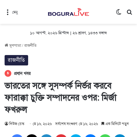
Switch 
সন
মেনু
১০ আগস্ট, ২০২৬ খ্রিস্টাব্দ
|
২৬ শ্রাবণ, ১৪৩৩ বঙ্গাব্দ
মূলপাতা
/
রাজনীতি
রাজনীতি
প্রধান খবর
ভারতের সঙ্গে সুসম্পর্ক নির্ভর করবে
ফারাক্কা চুক্তি সম্পাদনের ওপর: মির্জা
ফখরুল
নিউজ ডেস্ক
মে ১৬, ২০২৬
সর্বশেষ সংষ্করণ: মে ১৬, ২০২৬
এক মিনিটে পড়ুন
Facebook
X
LinkedIn
Pinterest
Skype
Messenger
WhatsApp
Teleg