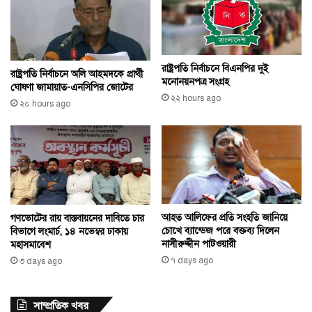
রাষ্ট্রপতি নির্বাচনে বিএনপির দুই
রাষ্ট্রপতি নির্বাচনে অলি আহমদকে প্রার্থী
মনোনয়নপত্র সংগ্রহ
ঘোষণা জামায়াত-এনসিপির জোটের
২২ hours ago
২০ hours ago
আহত আলিফের প্রতি সংহতি জানিয়ে
গণভোটের রায় বাস্তবায়নের দাবিতে চার
চোখে ব্যান্ডেজ পরে বক্তব্য দিলেন
বিভাগে লংমার্চ, ১৪ নভেম্বর ঢাকায়
নাসীরুদ্দীন পাটওয়ারী
মহাসমাবেশ
৭ days ago
৩ days ago
সাম্প্রতিক খবর