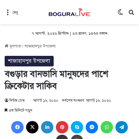
Switch 
সন
মেনু
৭ আগস্ট, ২০২৬ খ্রিস্টাব্দ
|
২৩ শ্রাবণ, ১৪৩৩ বঙ্গাব্দ
মূলপাতা
/
শাজাহানপুর উপজেলা
শাজাহানপুর উপজেলা
বগুড়ার বানভাসি মানুষদের পাশে
ক্রিকেটার সাকিব
নিউজ ডেস্ক
আগস্ট ১৬, ২০২০
সর্বশেষ সংষ্করণ: আগস্ট ১৬, ২০২০
এক মিনিটে পড়ুন
Facebook
X
LinkedIn
Pinterest
Skype
Messenger
WhatsApp
Teleg
Share via Email
প্রিন্ট