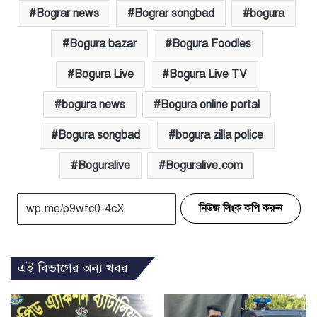
Bograr news
Bograr songbad
bogura
Bogura bazar
Bogura Foodies
Bogura Live
Bogura Live TV
bogura news
Bogura online portal
Bogura songbad
bogura zilla police
Boguralive
Boguralive.com
নিউজ লিংক কপি করুন
এই বিভাগের অন্য খবর