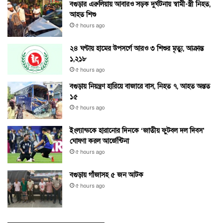
বগুড়ার এরুলিয়ায় আবারও সড়ক দুর্ঘটনায় স্বামী-স্ত্রী নিহত,
আহত শিশু
৫ hours ago
২৪ ঘণ্টায় হামের উপসর্গে আরও ৩ শিশুর মৃত্যু, আক্রান্ত
১,২১৮
৫ hours ago
বগুড়ায় নিয়ন্ত্রণ হারিয়ে বাজারে বাস, নিহত ৭, আহত অন্তত
১৫
৫ hours ago
ইংল্যান্ডকে হারানোর দিনকে ‘জাতীয় ফুটবল দল দিবস’
ঘোষণা করল আর্জেন্টিনা
৫ hours ago
বগুড়ায় গাঁজাসহ ৫ জন আটক
৫ hours ago