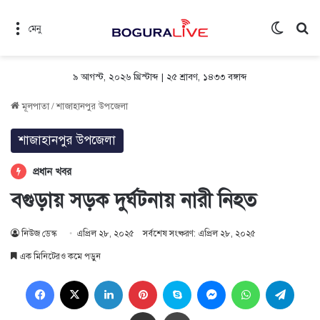
Switch 
সন
মেনু
৯ আগস্ট, ২০২৬ খ্রিস্টাব্দ
|
২৫ শ্রাবণ, ১৪৩৩ বঙ্গাব্দ
মূলপাতা
/
শাজাহানপুর উপজেলা
শাজাহানপুর উপজেলা
প্রধান খবর
বগুড়ায় সড়ক দুর্ঘটনায় নারী নিহত
নিউজ ডেস্ক
এপ্রিল ২৮, ২০২৫
সর্বশেষ সংষ্করণ: এপ্রিল ২৮, ২০২৫
এক মিনিটেরও কমে পড়ুন
Facebook
X
LinkedIn
Pinterest
Skype
Messenger
WhatsApp
Teleg
Share via Email
প্রিন্ট