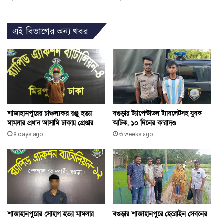
এই বিভাগের অন্য খবর
শাজাহানপুরের চাঞ্চল্যকর রঞ্জু হত্যা
বগুড়ায় ট্যাপেন্টাডল ট্যাবলেটসহ যুবক
মামলার প্রধান আসামি ঢাকায় গ্রেপ্তার
আটক, ১০ দিনের কারাদণ্ড
৪ days ago
৩ weeks ago
বগুড়ার শাজাহানপুরে হেরোইন সেবনের
শাজাহানপুরের সোহাগ হত্যা মামলার