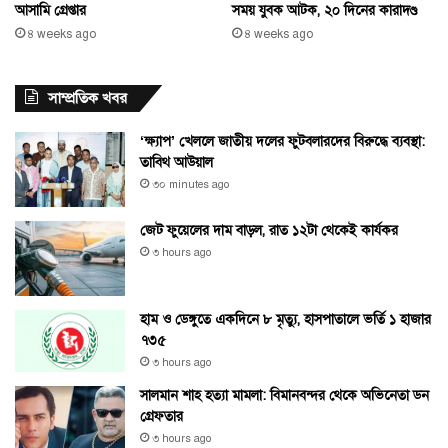
সময় যুবক আটক, ২০ দিনের কারাদণ্ড
আসামি গ্রেপ্তার
৪ weeks ago
৪ weeks ago
সাম্প্রতিক খবর
‘ক্ষ্যাপ’ খেললে জাতীয় দলের ফুটবলারদের বিরুদ্ধে ব্যবস্থা:
তাবিথ আউয়াল
৩০ minutes ago
জেট ফুয়েলের দাম বাড়ল, রাত ১২টা থেকেই কার্যকর
৩ hours ago
হাম ও ডেঙ্গুতে একদিনে ৮ মৃত্যু, হাসপাতালে ভর্তি ১ হাজার
৭৩৫
৩ hours ago
সালমান শাহ হত্যা মামলা: বিমানবন্দর থেকে অভিনেতা ডন
গ্রেফতার
৩ hours ago