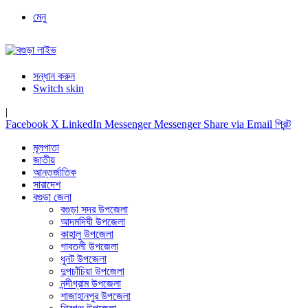
মেনু
সন্ধান করুন
Switch skin
|
Facebook
X
LinkedIn
Messenger
Messenger
Share via Email
প্রিন্ট
মূলপাতা
জাতীয়
আন্তর্জাতিক
সারাদেশ
বগুড়া জেলা
বগুড়া সদর উপজেলা
আদমদিঘী উপজেলা
কাহালু উপজেলা
গাবতলী উপজেলা
ধুনট উপজেলা
দুপচাঁচিয়া উপজেলা
নন্দীগ্রাম উপজেলা
শাজাহানপুর উপজেলা