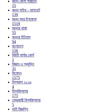
বগুড়া জেলা পরিচিতি
15
বগুড়া লাইভ - আপডেট
139
বগুড়া সদর উপজেলা
1519
বগুড়ায় থাকা
55
বগুড়ার ইতিহাস
94
বাংলাদেশ
156
বিউটি পার্লার কোর্স
1
বিজ্ঞান ও প্রযুক্তি
31
বিনোদন
1575
বিশ্বকাপ ২০১৯
4
বিশ্ববিদ্যালয়
175
বেসরকারী বিশ্ববিদ্যালয়
5
ভর্তি বিজ্ঞপ্তি