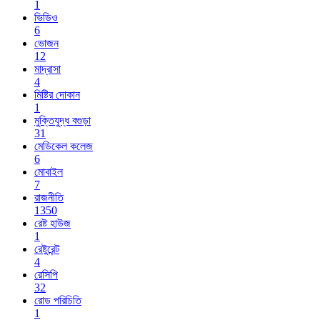
1
ভিডিও
6
ভোজন
12
মাদ্রাসা
4
মিষ্টির দোকান
1
মুক্তিযুদ্ধ বগুড়া
31
মেডিকেল কলেজ
6
মোবাইল
7
রাজনীতি
1350
রেষ্ট হাউজ
1
রেষ্টুরেন্ট
4
রেসিপি
32
রোড পরিচিতি
1