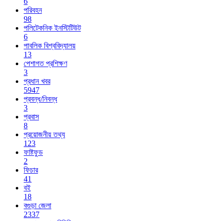
6
পরিবহন
98
পলিটেকনিক ইনস্টিটিউট
6
পাবলিক বিশ্ববিদ্যালয়
13
পেশাগত প্রশিক্ষণ
3
প্রধান খবর
5947
প্রবন্ধ/নিবন্ধ
3
প্রবাস
8
প্রয়োজনীয় তথ্য
123
ফাষ্টফুড
2
ফিচার
41
বই
18
বগুড়া জেলা
2337