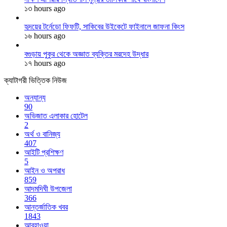
১৩ hours ago
হৃদয়ের টর্নেডো ফিফটি, সাকিবের উইকেটে ফাইনালে জাফনা কিংস
১৬ hours ago
বগুড়ায় পুকুর থেকে অজ্ঞাত ব্যক্তির মরদেহ উদ্ধার
১৭ hours ago
ক্যাটাগরী ভিত্তিক নিউজ
অন্যান্য
90
অভিজাত এলাকার হোটেল
2
অর্থ ও বানিজ্য
407
আইটি প্রশিক্ষণ
5
আইন ও অপরাধ
859
আদমদিঘী উপজেলা
366
আন্তর্জাতিক খবর
1843
আবহাওয়া