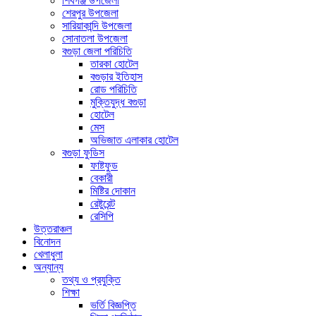
শিবগঞ্জ উপজেলা
শেরপুর উপজেলা
সারিয়াকান্দি উপজেলা
সোনাতলা উপজেলা
বগুড়া জেলা পরিচিতি
তারকা হোটেল
বগুড়ার ইতিহাস
রোড পরিচিতি
মুক্তিযুদ্ধ বগুড়া
হোটেল
মেস
অভিজাত এলাকার হোটেল
বগুড়া ফুডিস
ফাষ্টফুড
বেকারী
মিষ্টির দোকান
রেষ্টুরেন্ট
রেসিপি
উত্তরাঞ্চল
বিনোদন
খেলাধুলা
অন্যান্য
তথ্য ও প্রযুক্তি
শিক্ষা
ভর্তি বিজ্ঞপ্তি