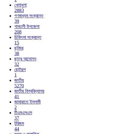
খেলাধুলা
2883
গণমাধ্যম সংক্রান্ত
39
গাবতলী উপজেলা
208
চিকিৎসা সংক্রান্ত
15
ছবিঘর
38
ছাত্র আন্দোলন
32
ছোটগল্প
1
জাতীয়
5270
জাতীয় বিশ্ববিদ্যালয়
41
জামায়াতে ইসলামী
2
টিএমএসএস
37
টুরিজম
44