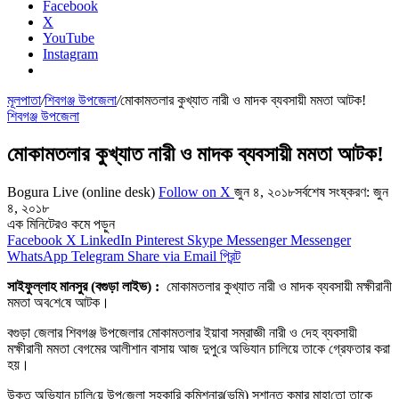
Facebook
X
YouTube
Instagram
মূলপাতা
/
শিবগঞ্জ উপজেলা
/
মোকামতলার কুখ্যাত নারী ও মাদক ব্যবসায়ী মমতা আটক!
শিবগঞ্জ উপজেলা
মোকামতলার কুখ্যাত নারী ও মাদক ব্যবসায়ী মমতা আটক!
Bogura Live (online desk)
Follow on X
জুন ৪, ২০১৮
সর্বশেষ সংষ্করণ: জুন
৪, ২০১৮
এক মিনিটেরও কমে পড়ুন
Facebook
X
LinkedIn
Pinterest
Skype
Messenger
Messenger
WhatsApp
Telegram
Share via Email
প্রিন্ট
সাইফুল্লাহ মানসুর (বগুড়া লাইভ) :
মোকামতলার কুখ্যাত নারী ও মাদক ব্যবসায়ী মক্ষীরানী
মমতা‌ অব‌শে‌ষে আটক।
বগুড়া জেলার শিবগ‌ঞ্জ উপজেলার মোকামতলার ইয়াবা সম্রাজ্ঞী নারী ও দেহ ব্যবসায়ী
মক্ষীরানী মমতা বেগমের আলীশান বাসায় আজ দুপু‌রে অ‌ভিযান চালিয়ে তাকে গ্রেফতার করা
হয়।
উক্ত অভিযান চা‌লি‌য়ে‌ উপ‌জেলা সহকা‌রি ক‌মিশনার(ভূমি) সুশান্ত কুমার মাহা‌তো তাকে