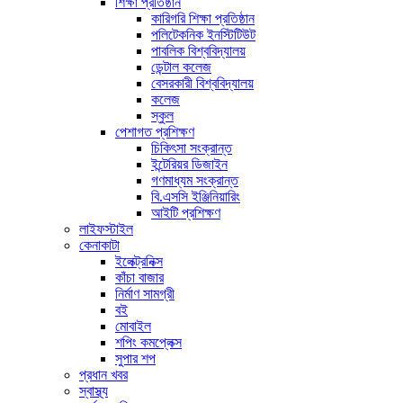
শিক্ষা প্রতিষ্ঠান
কারিগরি শিক্ষা প্রতিষ্ঠান
পলিটেকনিক ইনস্টিটিউট
পাবলিক বিশ্ববিদ্যালয়
ডেন্টাল কলেজ
বেসরকারী বিশ্ববিদ্যালয়
কলেজ
স্কুল
পেশাগত প্রশিক্ষণ
চিকিৎসা সংক্রান্ত
ইন্টেরিয়র ডিজাইন
গণমাধ্যম সংক্রান্ত
বি.এসসি ইঞ্জিনিয়ারিং
আইটি প্রশিক্ষণ
লাইফস্টাইল
কেনাকাটা
ইলেক্ট্রনিক্স
কাঁচা বাজার
নির্মাণ সামগ্রী
বই
মোবাইল
শপিং কমপ্লেক্স
সুপার শপ
প্রধান খবর
স্বাস্থ্য