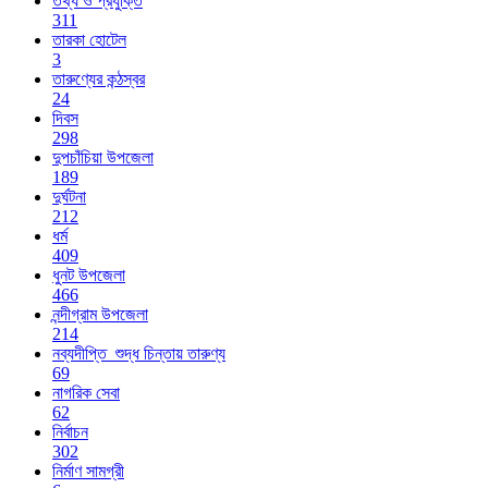
তথ্য ও প্রযুক্তি
311
তারকা হোটেল
3
তারুণ্যের কন্ঠস্বর
24
দিবস
298
দুপচাঁচিয়া উপজেলা
189
দুর্ঘটনা
212
ধর্ম
409
ধুনট উপজেলা
466
নন্দীগ্রাম উপজেলা
214
নব্যদীপ্তি_শুদ্ধ চিন্তায় তারুণ্য
69
নাগরিক সেবা
62
নির্বাচন
302
নির্মাণ সামগ্রী