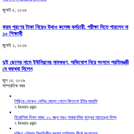
জুলাই ৫, ২০২৬
ফরম পূরণের টাকা নিয়েও উধাও কলেজ কর্মচারী, পরীক্ষা দিতে পারলেন না
১০ শিক্ষার্থী
জুলাই ২, ২০২৬
দুই ছেলের নামে ইউনিয়নের নামকরণ, অভিযোগ নিয়ে সংসদে প্রতিমন্ত্রী
যে ব্যাখ্যা দিলেন
জুন ১৫, ২০২৬
সাম্প্রতিক খবর
পিছিয়ে থেকেও মেসির জোড়া গোলে জিতলো ইন্টার মায়ামি
২ hours ago
হিরোশিমা দিবস আজ: ৮১ বছর পরও পারমাণবিক যুদ্ধের আতঙ্কে বিশ্ব
২ hours ago
দক্ষিণ এশিয়ায় স্থিতিশীল মুদ্রার তালিকায় শীর্ষে বাংলাদেশ