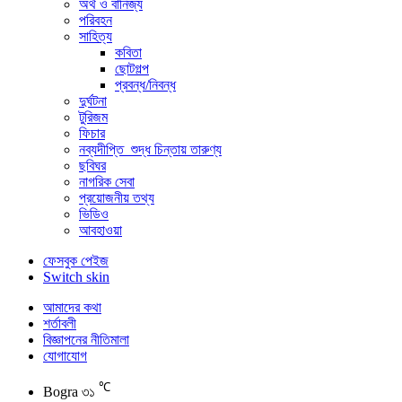
অর্থ ও বানিজ্য
পরিবহন
সাহিত্য
কবিতা
ছোটগল্প
প্রবন্ধ/নিবন্ধ
দুর্ঘটনা
টুরিজম
ফিচার
নব্যদীপ্তি_শুদ্ধ চিন্তায় তারুণ্য
ছবিঘর
নাগরিক সেবা
প্রয়োজনীয় তথ্য
ভিডিও
আবহাওয়া
ফেসবুক পেইজ
Switch skin
আমাদের কথা
শর্তাবলী
বিজ্ঞাপনের নীতিমালা
যোগাযোগ
℃
Bogra
৩১