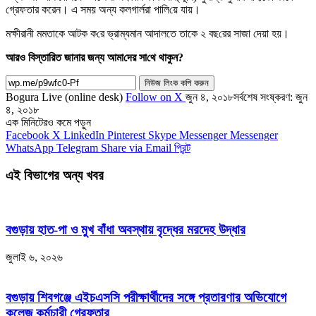
গ্রেফতার করেন। এ সময় অন্য কলগার্লরা পা‌লি‌য়ে যায়।
মক্ষীরানী মমতাকে আটক ক‌রে ভ্রাম্যমান আদালতে তাকে ২ বছ‌রের সাজা দেয়া হয়।
আরও বিস্তা‌রিত জানার জন্য আমা‌দের সা‌থে থাকুন?
নিউজ লিংক কপি করুন
Bogura Live (online desk)
Follow on X
জুন ৪, ২০১৮
সর্বশেষ সংষ্করণ: জুন
৪, ২০১৮
এক মিনিটেরও কমে পড়ুন
Facebook
X
LinkedIn
Pinterest
Skype
Messenger
Messenger
WhatsApp
Telegram
Share via Email
প্রিন্ট
এই বিভাগের অন্য খবর
বগুড়ায় হাত-পা ও মুখ বাঁধা অবস্থায় বৃদ্ধের মরদেহ উদ্ধার
জুলাই ৬, ২০২৬
বগুড়ায় শিবগঞ্জে এইচএসসি পরীক্ষার্থীদের সঙ্গে প্রতারণার অভিযোগে
কলেজ কর্মচারী গ্রেফতার