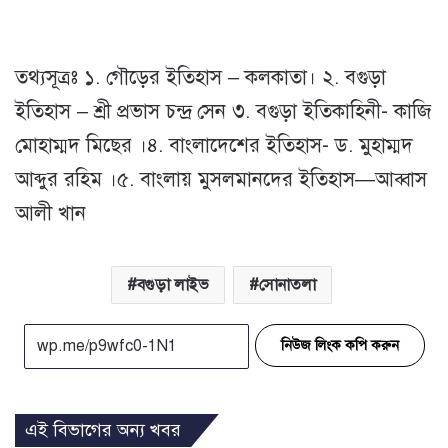
তথ্যসূত্রঃ ১. গৌড়ের ইতিহাস – কলকাতা। ২. বগুড়া
ইতিহাস – শ্রী প্রভাস চন্দ্র সেন ৩. বগুড়া ইতিকাহিনী- কাজি
মোহাম্মদ মিছের ।৪. বাংলাদেশের ইতিহাস- ড. মুহাম্মদ
আব্দুর রহিম ।৫. বাংলায় মুসলমানদের ইতিহাস—আব্বাস
আলী খান
বগুড়া লাইভ
সোনাতলা
নিউজ লিংক কপি করুন
এই বিভাগের অন্য খবর