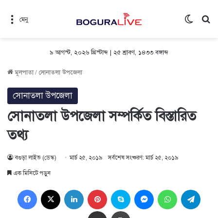
Switch 
সন
মেনু
৯ আগস্ট, ২০২৬ খ্রিস্টাব্দ
|
২৫ শ্রাবণ, ১৪৩৩ বঙ্গাব্দ
মূলপাতা
/
সোনাতলা উপজেলা
সোনাতলা উপজেলা
সোনাতলা উপজেলা সম্পর্কিত বিস্তারিত
তথ্য
বগুড়া লাইভ (ডেস্ক)
মার্চ ২৫, ২০১৯
সর্বশেষ সংষ্করণ: মার্চ ২৫, ২০১৯
এক মিনিটে পড়ুন
Facebook
X
LinkedIn
Pinterest
Skype
Messenger
WhatsApp
Teleg
Share via Email
প্রিন্ট