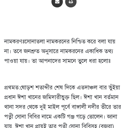
নামকরণঃসোনাতলা নামকরনের নিশ্চিত করে বলা যায়
না। তবে জনশ্রুত অনুসারে নামকরনের একাধিক তথ্য
পাওয়া যায়। তা আপনাদের সামনে তুলে ধরা হলোঃ
প্রথমত:ষোড়শ শতাব্দীর শেষ দিকে এতদাঞ্চল বার ভুঁইয়া
প্রধান ঈশা খানের জমিদারীভুক্ত ছিল। ঈশা খান বর্তমান
থানা সদর থেকে দুই মাইল পূর্বে বাঙ্গালী নদীর তীরে তার
পত্নী সোনা বিবির নামে একটি গঞ্জ গড়ে তোলেন। জানা
যায়, ঈশা খান প্রায়ই তার পত্নী সোনা বিবিসহ (বজরা)