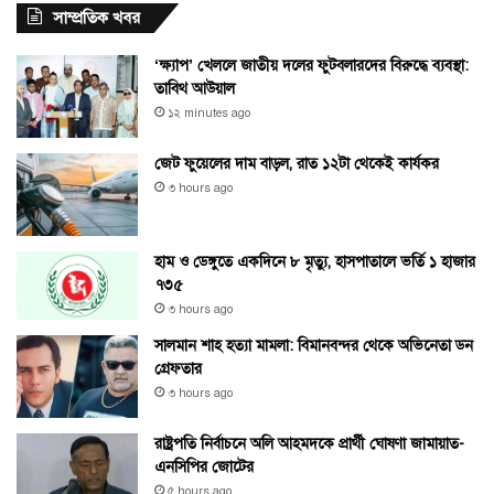
সাম্প্রতিক খবর
‘ক্ষ্যাপ’ খেললে জাতীয় দলের ফুটবলারদের বিরুদ্ধে ব্যবস্থা:
তাবিথ আউয়াল
১২ minutes ago
জেট ফুয়েলের দাম বাড়ল, রাত ১২টা থেকেই কার্যকর
৩ hours ago
হাম ও ডেঙ্গুতে একদিনে ৮ মৃত্যু, হাসপাতালে ভর্তি ১ হাজার
৭৩৫
৩ hours ago
সালমান শাহ হত্যা মামলা: বিমানবন্দর থেকে অভিনেতা ডন
গ্রেফতার
৩ hours ago
রাষ্ট্রপতি নির্বাচনে অলি আহমদকে প্রার্থী ঘোষণা জামায়াত-
এনসিপির জোটের
৫ hours ago