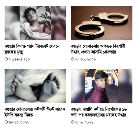
বগুড়ার সোনাতলায় অপহৃত কিশোরী
বগুড়ায় বিষাক্ত গ্যাস ট্যাবলেট সেবনে
উদ্ধার, প্রধান আসামি গ্রেফতার
যুবকের মৃত্যু
জুন ৩০, ২০২৬
২ weeks ago
বগুড়ায় বাঙালি নদীতে নিখোঁজের ১৬
বগুড়ার সোনাতলায় ভটভটি উল্টে সাবেক
ঘণ্টা পর কলেজছাত্রের মরদেহ উদ্ধার
ইউপি সদস্য নিহত
জুন ৬, ২০২৬
জুন ২৩, ২০২৬