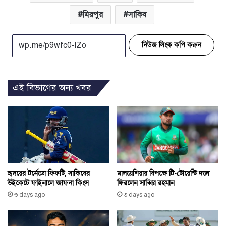
মিরপুর
সাকিব
নিউজ লিংক কপি করুন
এই বিভাগের অন্য খবর
হৃদয়ের টর্নেডো ফিফটি, সাকিবের
মালয়েশিয়ার বিপক্ষে টি-টোয়েন্টি দলে
উইকেটে ফাইনালে জাফনা কিংস
ফিরলেন সাব্বির রহমান
৩ days ago
৩ days ago