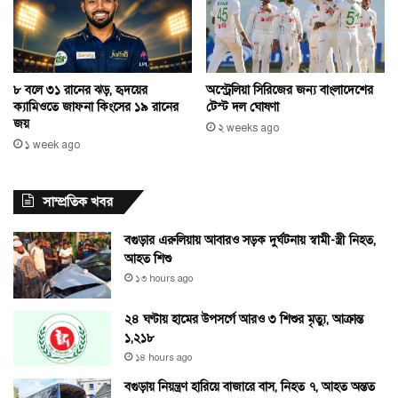
অস্ট্রেলিয়া সিরিজের জন্য বাংলাদেশের
৮ বলে ৩১ রানের ঝড়, হৃদয়ের
টেস্ট দল ঘোষণা
ক্যামিওতে জাফনা কিংসের ১৯ রানের
জয়
২ weeks ago
১ week ago
সাম্প্রতিক খবর
বগুড়ার এরুলিয়ায় আবারও সড়ক দুর্ঘটনায় স্বামী-স্ত্রী নিহত,
আহত শিশু
১৩ hours ago
২৪ ঘণ্টায় হামের উপসর্গে আরও ৩ শিশুর মৃত্যু, আক্রান্ত
১,২১৮
১৪ hours ago
বগুড়ায় নিয়ন্ত্রণ হারিয়ে বাজারে বাস, নিহত ৭, আহত অন্তত