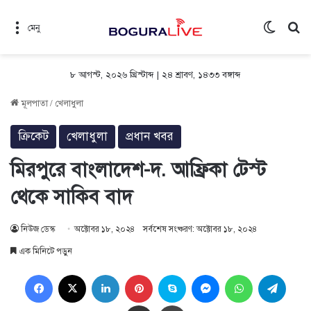
Switch 
সন
মেনু
৮ আগস্ট, ২০২৬ খ্রিস্টাব্দ
|
২৪ শ্রাবণ, ১৪৩৩ বঙ্গাব্দ
মূলপাতা
/
খেলাধুলা
ক্রিকেট
খেলাধুলা
প্রধান খবর
মিরপুরে বাংলাদেশ-দ. আফ্রিকা টেস্ট
থেকে সাকিব বাদ
নিউজ ডেস্ক
অক্টোবর ১৮, ২০২৪
সর্বশেষ সংষ্করণ: অক্টোবর ১৮, ২০২৪
এক মিনিটে পড়ুন
Facebook
X
LinkedIn
Pinterest
Skype
Messenger
WhatsApp
Teleg
Share via Email
প্রিন্ট