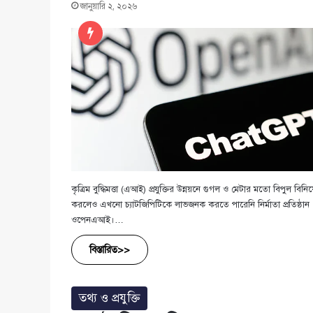
জানুয়ারি ২, ২০২৬
কৃত্রিম বুদ্ধিমত্তা (এআই) প্রযুক্তির উন্নয়নে গুগল ও মেটার মতো বিপুল বিনি
করলেও এখনো চ্যাটজিপিটিকে লাভজনক করতে পারেনি নির্মাতা প্রতিষ্ঠান
ওপেনএআই।…
বিস্তারিত>>
তথ্য ও প্রযুক্তি