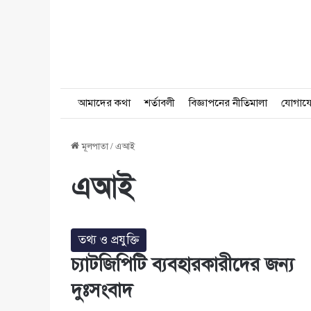
আমাদের কথা
শর্তাবলী
বিজ্ঞাপনের নীতিমালা
যোগায
মূলপাতা
/
এআই
এআই
তথ্য ও প্রযুক্তি
চ্যাটজিপিটি ব্যবহারকারীদের জন্য
দুঃসংবাদ