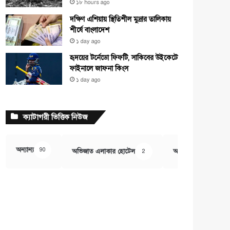
১৮ hours ago
দক্ষিণ এশিয়ায় স্থিতিশীল মুদ্রার তালিকায়
শীর্ষে বাংলাদেশ
১ day ago
হৃদয়ের টর্নেডো ফিফটি, সাকিবের উইকেটে
ফাইনালে জাফনা কিংস
১ day ago
ক্যাটাগরী ভিত্তিক নিউজ
অন্যান্য
90
অভিজাত এলাকার হোটেল
অর্থ ও বানিজ্য
2
407