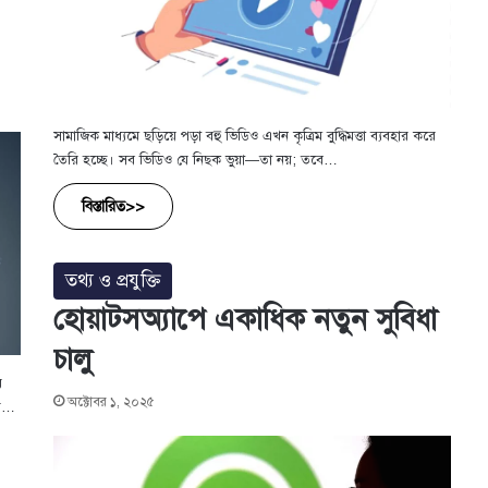
সামাজিক মাধ্যমে ছড়িয়ে পড়া বহু ভিডিও এখন কৃত্রিম বুদ্ধিমত্তা ব্যবহার করে
তৈরি হচ্ছে। সব ভিডিও যে নিছক ভুয়া—তা নয়; তবে…
বিস্তারিত>>
তথ্য ও প্রযুক্তি
হোয়াটসঅ্যাপে একাধিক নতুন সুবিধা
চালু
র
অক্টোবর ১, ২০২৫
ের…