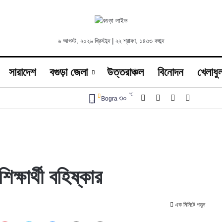
৬ আগস্ট, ২০২৬ খ্রিস্টাব্দ | ২২ শ্রাবণ, ১৪৩৩ বঙ্গাব্দ
সারাদেশ
বগুড়া জেলা
উত্তরাঞ্চল
বিনোদন
খেলাধুল
℃
Facebook
X
YouTube
Instagra
৩০
Bogra
িক্ষার্থী বহিষ্কার
এক মিনিটে পড়ুন
kedIn
Pinterest
Skype
Messenger
Share via Email
প্রিন্ট