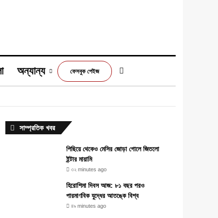
া
অন্যান্য
Switch skin
ফেসবুক পেইজ
m
সাম্প্রতিক খবর
পিছিয়ে থেকেও মেসির জোড়া গোলে জিতলো
ইন্টার মায়ামি
৩২ minutes ago
হিরোশিমা দিবস আজ: ৮১ বছর পরও
পারমাণবিক যুদ্ধের আতঙ্কে বিশ্ব
৪৯ minutes ago