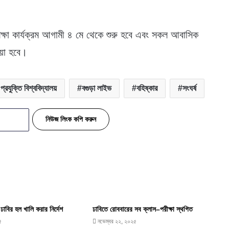
শিক্ষা কার্যক্রম আগামী ৪ মে থেকে শুরু হবে এবং সকল আবাসিক
য়া হবে।
রযুক্তি বিশ্ববিদ্যালয়
বগুড়া লাইভ
বহিষ্কার
সংঘর্ষ
নিউজ লিংক কপি করুন
ঢাবির হল খালি করার নির্দেশ
ঢাবিতে রোববারের সব ক্লাস–পরীক্ষা স্থগিত
৫
নভেম্বর ২২, ২০২৫