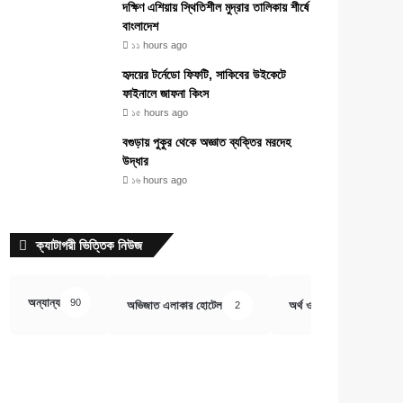
দক্ষিণ এশিয়ায় স্থিতিশীল মুদ্রার তালিকায় শীর্ষে
বাংলাদেশ
১১ hours ago
হৃদয়ের টর্নেডো ফিফটি, সাকিবের উইকেটে
ফাইনালে জাফনা কিংস
১৫ hours ago
বগুড়ায় পুকুর থেকে অজ্ঞাত ব্যক্তির মরদেহ
উদ্ধার
১৬ hours ago
ক্যাটাগরী ভিত্তিক নিউজ
অন্যান্য
90
অভিজাত এলাকার হোটেল
অর্থ ও বানিজ্য
2
407