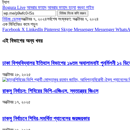
ট্যাগ
Bogura Live
আবরার ফাহাদ
আবরার ফাহাদ হত্যা
বগুড়া লাইভ
নিউজ লিংক কপি করুন
নিউজ ডেস্ক
অক্টোবর ৭, ২০২৪
সর্বশেষ সংষ্করণ: অক্টোবর ৭, ২০২৪
এক মিনিটেরও কমে পড়ুন
Facebook
X
LinkedIn
Pinterest
Skype
Messenger
Messenger
Whats
এই বিভাগের অন্য খবর
ঢাকা বিশ্ববিদ্যালয় ইতিহাস বিভাগের ১৯তম অ্যালামনাই পুনর্মিলনী ১২ ডিস
অক্টোবর ২৮, ২০২৫
রাকসু নির্বাচন: শিবিরের ভিপি-এজিএস, স্বতন্ত্রের জিএস
অক্টোবর ১৭, ২০২৫
চাকসু নির্বাচনে শিবির-সমর্থিত প্যানেলের জয়জয়কার
অক্টোবর ১৬, ২০২৫