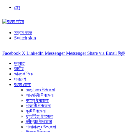
মেনু
সন্ধান করুন
Switch skin
|
Facebook
X
LinkedIn
Messenger
Messenger
Share via Email
প্রিন্ট
মূলপাতা
জাতীয়
আন্তর্জাতিক
সারাদেশ
বগুড়া জেলা
বগুড়া সদর উপজেলা
আদমদিঘী উপজেলা
কাহালু উপজেলা
গাবতলী উপজেলা
ধুনট উপজেলা
দুপচাঁচিয়া উপজেলা
নন্দীগ্রাম উপজেলা
শাজাহানপুর উপজেলা