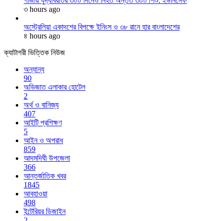
গাজায় যুদ্ধবিরতির ৩০০ দিনেও নিহত অন্তত ৩০০ শিশু: ইউনিসেফ
৩ hours ago
অস্ট্রেলিয়া একাদশের বিপক্ষে ইনিংস ও ৩৮ রানে হার বাংলাদেশের
৪ hours ago
ক্যাটাগরী ভিত্তিক নিউজ
অন্যান্য
90
অভিজাত এলাকার হোটেল
2
অর্থ ও বানিজ্য
407
আইটি প্রশিক্ষণ
5
আইন ও অপরাধ
859
আদমদিঘী উপজেলা
366
আন্তর্জাতিক খবর
1845
আবহাওয়া
498
ইন্টেরিয়র ডিজাইন
2