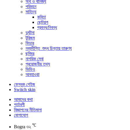
অর্থ ও বানিজ্য
পরিবহন
সাহিত্য
কবিতা
ছোটগল্প
প্রবন্ধ/নিবন্ধ
দুর্ঘটনা
টুরিজম
ফিচার
নব্যদীপ্তি_শুদ্ধ চিন্তায় তারুণ্য
ছবিঘর
নাগরিক সেবা
প্রয়োজনীয় তথ্য
ভিডিও
আবহাওয়া
ফেসবুক পেইজ
Switch skin
আমাদের কথা
শর্তাবলী
বিজ্ঞাপনের নীতিমালা
যোগাযোগ
℃
Bogra
৩২