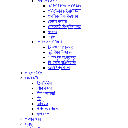
শিক্ষা প্রতিষ্ঠান
কারিগরি শিক্ষা প্রতিষ্ঠান
পলিটেকনিক ইনস্টিটিউট
পাবলিক বিশ্ববিদ্যালয়
ডেন্টাল কলেজ
বেসরকারী বিশ্ববিদ্যালয়
কলেজ
স্কুল
পেশাগত প্রশিক্ষণ
চিকিৎসা সংক্রান্ত
ইন্টেরিয়র ডিজাইন
গণমাধ্যম সংক্রান্ত
বি.এসসি ইঞ্জিনিয়ারিং
আইটি প্রশিক্ষণ
লাইফস্টাইল
কেনাকাটা
ইলেক্ট্রনিক্স
কাঁচা বাজার
নির্মাণ সামগ্রী
বই
মোবাইল
শপিং কমপ্লেক্স
সুপার শপ
প্রধান খবর
স্বাস্থ্য