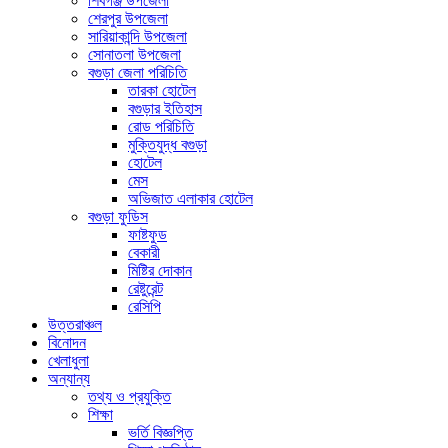
শিবগঞ্জ উপজেলা
শেরপুর উপজেলা
সারিয়াকান্দি উপজেলা
সোনাতলা উপজেলা
বগুড়া জেলা পরিচিতি
তারকা হোটেল
বগুড়ার ইতিহাস
রোড পরিচিতি
মুক্তিযুদ্ধ বগুড়া
হোটেল
মেস
অভিজাত এলাকার হোটেল
বগুড়া ফুডিস
ফাষ্টফুড
বেকারী
মিষ্টির দোকান
রেষ্টুরেন্ট
রেসিপি
উত্তরাঞ্চল
বিনোদন
খেলাধুলা
অন্যান্য
তথ্য ও প্রযুক্তি
শিক্ষা
ভর্তি বিজ্ঞপ্তি