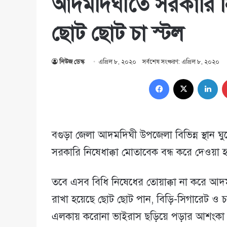
আদমদিঘীতে সরকারি নিষে
ছোট ছোট চা স্টল
নিউজ ডেস্ক
এপ্রিল ৮, ২০২০
সর্বশেষ সংষ্করণ: এপ্রিল ৮, ২০২০
Facebook
X
Lin
বগুড়া জেলা আদমদিঘী উপজেলা বিভিন্ন স্থান ঘ
সরকারি নিষেধাক্কা মোতাবেক বন্ধ করে দেওয়া 
তবে এসব বিধি নিষেধের তোয়াক্কা না করে আদমদ
রাখা হয়েছে ছোট ছোট পান, বিড়ি-সিগারেট ও চা-
এলকায় করোনা ভাইরাস ছড়িয়ে পড়ার আশংকা 