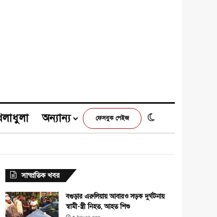
েলাধুলা
অন্যান্য
Switch skin
ফেসবুক পেইজ
e
agram
সাম্প্রতিক খবর
বগুড়ার এরুলিয়ায় আবারও সড়ক দুর্ঘটনায়
স্বামী-স্ত্রী নিহত, আহত শিশু