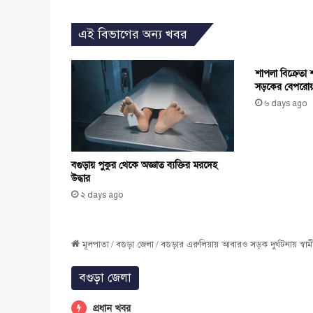
এই বিভাগের অন্য খবর
শাপলা বিক্রেতা
সড়কের বেপরোয়
৬ days ago
বগুড়ায় পুকুর থেকে অজ্ঞাত ব্যক্তির মরদেহ
উদ্ধার
২ days ago