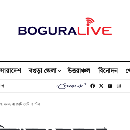
|
সারাদেশ
বগুড়া জেলা
উত্তরাঞ্চল
বিনোদন
খ
℃
Facebook
X
YouTub
Inst
২৮
োগ
Bogra
্ধ হচ্ছে না ছোট ছোট চা স্টল