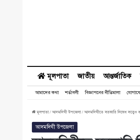
মূলপাতা
জাতীয়
আন্তর্জাতিক
আমাদের কথা
শর্তাবলী
বিজ্ঞাপনের নীতিমালা
যোগায
মূলপাতা
/
আদমদিঘী উপজেলা
/
আদমদিঘীতে সরকারি নিষেধ সত্ত্বেও বন
আদমদিঘী উপজেলা