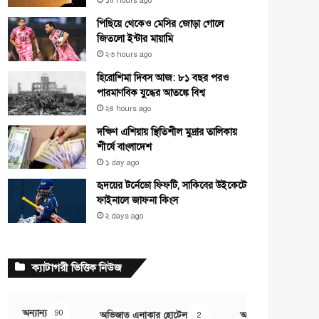
১৮ hours ago
পিছিয়ে থেকেও মেসির জোড়া গোলে
জিতলো ইন্টার মায়ামি
২৩ hours ago
হিরোশিমা দিবস আজ: ৮১ বছর পরও
পারমাণবিক যুদ্ধের আতঙ্কে বিশ্ব
২৪ hours ago
দক্ষিণ এশিয়ায় স্থিতিশীল মুদ্রার তালিকায়
শীর্ষে বাংলাদেশ
১ day ago
হৃদয়ের টর্নেডো ফিফটি, সাকিবের উইকেটে
ফাইনালে জাফনা কিংস
২ days ago
ক্যাটাগরী ভিত্তিক নিউজ
অন্যান্য
90
অভিজাত এলাকার হোটেল
অর্থ ও বানিজ্য
2
407