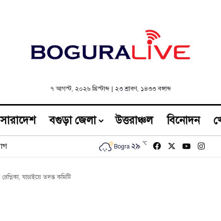
৭ আগস্ট, ২০২৬ খ্রিস্টাব্দ
|
২৩ শ্রাবণ, ১৪৩৩ বঙ্গাব্দ
সারাদেশ
বগুড়া জেলা
উত্তরাঞ্চল
বিনোদন
খ
℃
Facebook
X
YouTub
Inst
২৯
োগ
Bogra
 রেপ্লিকা, যাচাইয়ে তদন্ত কমিটি