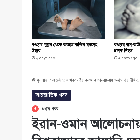
বগুড়ায় পুকুর থেকে অজ্ঞাত ব্যক্তির মরদেহ
বগুড়ায় বাস-অটোভ
উদ্ধার
চালক নিহত
২ days ago
২ days ago