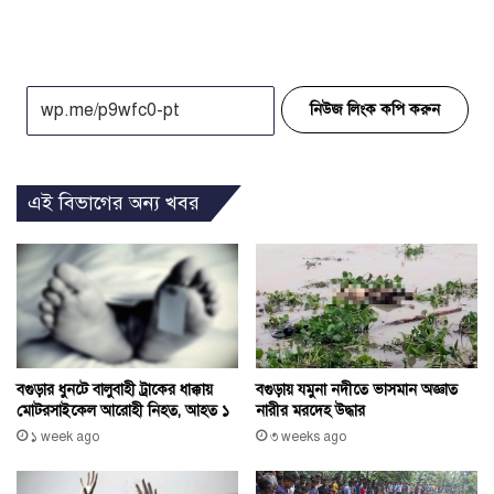
নিউজ লিংক কপি করুন
এই বিভাগের অন্য খবর
বগুড়ার ধুনটে বালুবাহী ট্রাকের ধাক্কায়
বগুড়ায় যমুনা নদীতে ভাসমান অজ্ঞাত
মোটরসাইকেল আরোহী নিহত, আহত ১
নারীর মরদেহ উদ্ধার
১ week ago
৩ weeks ago