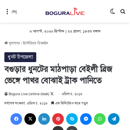
Switch 
সন
মেনু
৬ আগস্ট, ২০২৬ খ্রিস্টাব্দ | ২২ শ্রাবণ, ১৪৩৩ বঙ্গাব্দ
মূলপাতা
/
ইন্টেরিয়র ডিজাইন
ধুনট উপজেলা
বগুড়ার ধুনটের মাঠপাড়া বেইলী ব্রিজ
ভেঙ্গে পাথর বোঝাই ট্রাক পানিতে
Follow
Bogura Live (online desk)
এপ্রিল ৫, ২০১৮
on
সর্বশেষ সংষ্করণ: এপ্রিল ৫, ২০১৮
এক মিনিটেরও কমে পড়ুন
X
Facebook
X
LinkedIn
Pinterest
Skype
Messenger
WhatsApp
Teleg
Share via Email
প্রিন্ট