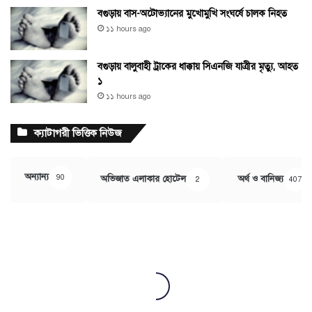
বগুড়ায় বাস-অটোভ্যানের মুখোমুখি সংঘর্ষে চালক নিহত
১১ hours ago
বগুড়ায় বালুবাহী ট্রাকের ধাক্কায় সিএনজি যাত্রীর মৃত্যু, আহত
১
১১ hours ago
ক্যাটাগরী ভিত্তিক নিউজ
অন্যান্য
90
অভিজাত এলাকার হোটেল
অর্থ ও বানিজ্য
2
407