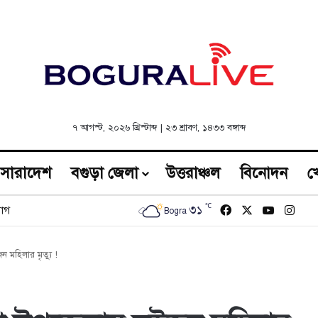
৭ আগস্ট, ২০২৬ খ্রিস্টাব্দ
|
২৩ শ্রাবণ, ১৪৩৩ বঙ্গাব্দ
সারাদেশ
বগুড়া জেলা
উত্তরাঞ্চল
বিনোদন
খ
℃
Facebook
X
YouTub
Inst
৩১
োগ
Bogra
 মহিলার মৃত্যু !