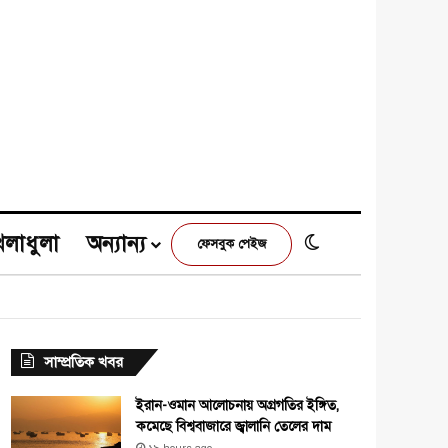
েলাধুলা
অন্যান্য
Switch skin
ফেসবুক পেইজ
e
agram
সাম্প্রতিক খবর
ইরান-ওমান আলোচনায় অগ্রগতির ইঙ্গিত,
কমেছে বিশ্ববাজারে জ্বালানি তেলের দাম