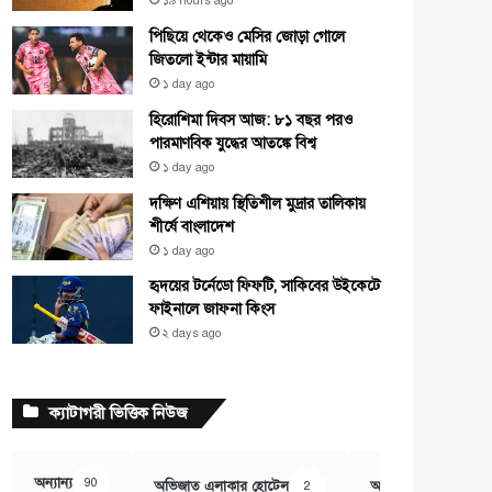
১৯ hours ago
পিছিয়ে থেকেও মেসির জোড়া গোলে
জিতলো ইন্টার মায়ামি
১ day ago
হিরোশিমা দিবস আজ: ৮১ বছর পরও
পারমাণবিক যুদ্ধের আতঙ্কে বিশ্ব
১ day ago
দক্ষিণ এশিয়ায় স্থিতিশীল মুদ্রার তালিকায়
শীর্ষে বাংলাদেশ
১ day ago
হৃদয়ের টর্নেডো ফিফটি, সাকিবের উইকেটে
ফাইনালে জাফনা কিংস
২ days ago
ক্যাটাগরী ভিত্তিক নিউজ
অন্যান্য
90
অভিজাত এলাকার হোটেল
অর্থ ও বানিজ্য
2
407