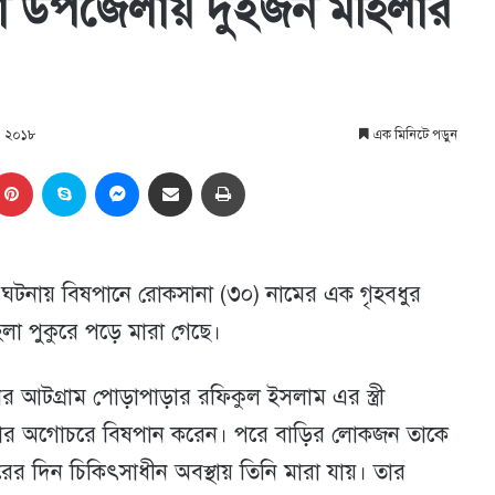
িয়া উপজেলায় দুইজন মহিলার
৯, ২০১৮
এক মিনিটে পড়ুন
kedIn
Pinterest
Skype
Messenger
Share via Email
প্রিন্ট
ক ঘটনায় বিষপানে রোকসানা (৩০) নামের এক গৃহবধুর
লা পুকুরে পড়ে মারা গেছে।
 আটগ্রাম পোড়াপাড়ার রফিকুল ইসলাম এর স্ত্রী
বার অগোচরে বিষপান করেন। পরে বাড়ির লোকজন তাকে
ু পরের দিন চিকিৎসাধীন অবস্থায় তিনি মারা যায়। তার