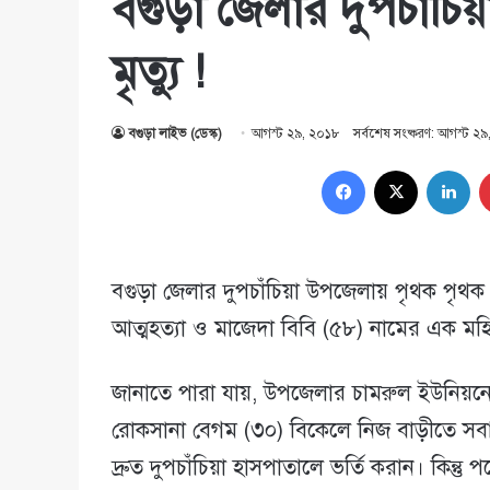
বগুড়া জেলার দুপচাঁচ
মৃত্যু !
বগুড়া লাইভ (ডেস্ক)
আগস্ট ২৯, ২০১৮
সর্বশেষ সংষ্করণ: আগস্ট ২
Facebook
X
Lin
বগুড়া জেলার দুপচাঁচিয়া উপজেলায় পৃথক পৃথ
আত্মহত্যা ও মাজেদা বিবি (৫৮) নামের এক মহি
জানাতে পারা যায়, উপজেলার চামরুল ইউনিয়নের
রোকসানা বেগম (৩০) বিকেলে নিজ বাড়ীতে স
দ্রুত দুপচাঁচিয়া হাসপাতালে ভর্তি করান। কিন্ত