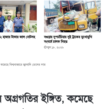
২২ হাজার টাকার জাল নোটসহ
বগুড়ায় দুপচাঁচিয়ায় দুই ট্রাকের মুখোমুখি
সংঘর্ষে চালক নিহত
জুন ১৮, ২০২৬