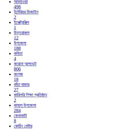
আবহাওয়া
498
ইন্টেরিয়র ডিজাইন
2
ইলেক্ট্রনিক্স
1
উত্তরাঞ্চল
12
উপজেলা
188
কবিতা
4
করোনা আপডেট
806
কলেজ
18
কাঁচা বাজার
27
কারিগরি শিক্ষা প্রতিষ্ঠান
2
কাহালু উপজেলা
284
কেনাকাটা
8
কোচিং সেন্টার