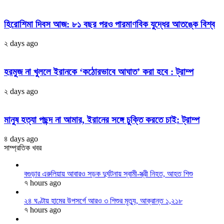
হিরোশিমা দিবস আজ: ৮১ বছর পরও পারমাণবিক যুদ্ধের আতঙ্কে বিশ্ব
২ days ago
হরমুজ না খুললে ইরানকে ‘কঠোরভাবে আঘাত’ করা হবে : ট্রাম্প
২ days ago
মানুষ হত্যা পছন্দ না আমার, ইরানের সঙ্গে চুক্তি করতে চাই: ট্রাম্প
৪ days ago
সাম্প্রতিক খবর
বগুড়ার এরুলিয়ায় আবারও সড়ক দুর্ঘটনায় স্বামী-স্ত্রী নিহত, আহত শিশু
৭ hours ago
২৪ ঘণ্টায় হামের উপসর্গে আরও ৩ শিশুর মৃত্যু, আক্রান্ত ১,২১৮
৭ hours ago