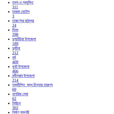
তথ্য ও প্রযুক্তি
311
তারকা হোটেল
3
তারুণ্যের কন্ঠস্বর
24
দিবস
298
দুপচাঁচিয়া উপজেলা
189
দুর্ঘটনা
212
ধর্ম
409
ধুনট উপজেলা
466
নন্দীগ্রাম উপজেলা
214
নব্যদীপ্তি_শুদ্ধ চিন্তায় তারুণ্য
69
নাগরিক সেবা
62
নির্বাচন
302
নির্মাণ সামগ্রী