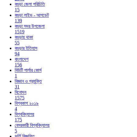
বগুড়া জেলা পরিচিতি
15
বগুড়া লাইভ - আপডেট
139
বগুড়া সদর উপজেলা
1519
বগুড়ায় থাকা
55
বগুড়ার ইতিহাস
94
বাংলাদেশ
156
বিউটি পার্লার কোর্স
1
বিজ্ঞান ও প্রযুক্তি
31
বিনোদন
1575
বিশ্বকাপ ২০১৯
4
বিশ্ববিদ্যালয়
175
বেসরকারী বিশ্ববিদ্যালয়
5
ভর্তি বিজ্ঞপ্তি