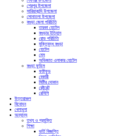
শিবগঞ্জ উপজেলা
শেরপুর উপজেলা
সারিয়াকান্দি উপজেলা
সোনাতলা উপজেলা
বগুড়া জেলা পরিচিতি
তারকা হোটেল
বগুড়ার ইতিহাস
রোড পরিচিতি
মুক্তিযুদ্ধ বগুড়া
হোটেল
মেস
অভিজাত এলাকার হোটেল
বগুড়া ফুডিস
ফাষ্টফুড
বেকারী
মিষ্টির দোকান
রেষ্টুরেন্ট
রেসিপি
উত্তরাঞ্চল
বিনোদন
খেলাধুলা
অন্যান্য
তথ্য ও প্রযুক্তি
শিক্ষা
ভর্তি বিজ্ঞপ্তি