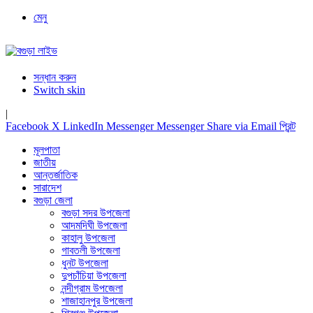
মেনু
সন্ধান করুন
Switch skin
|
Facebook
X
LinkedIn
Messenger
Messenger
Share via Email
প্রিন্ট
মূলপাতা
জাতীয়
আন্তর্জাতিক
সারাদেশ
বগুড়া জেলা
বগুড়া সদর উপজেলা
আদমদিঘী উপজেলা
কাহালু উপজেলা
গাবতলী উপজেলা
ধুনট উপজেলা
দুপচাঁচিয়া উপজেলা
নন্দীগ্রাম উপজেলা
শাজাহানপুর উপজেলা