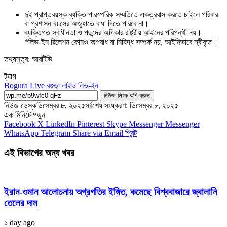
দুই প্রাপ্তবয়স্ক ব্যক্তি পারস্পরিক সম্মতিতে একত্রবাস করতে চাইলে পরিবার
বা প্রশাসন বয়সের অজুহাতে বাধা দিতে পারবে না।
ব্যক্তিগত স্বাধীনতা ও পছন্দের অধিকার রাষ্ট্রীয় আইনের পরিপন্থী নয়।
*লিভ-ইন রিলেশন কোনও অপরাধ বা নিষিদ্ধ সম্পর্ক নয়, আইনিভাবে স্বীকৃত।
তথ্যসূত্র: আরটিভি
ট্যাগ
Bogura Live
বগুড়া লাইভ
লিভ-ইন
নিউজ লিংক কপি করুন
নিউজ ডেস্ক
ডিসেম্বর ৮, ২০২৫
সর্বশেষ সংষ্করণ: ডিসেম্বর ৮, ২০২৫
এক মিনিটে পড়ুন
Facebook
X
LinkedIn
Pinterest
Skype
Messenger
Messenger
WhatsApp
Telegram
Share via Email
প্রিন্ট
এই বিভাগের অন্য খবর
ইরান-ওমান আলোচনায় অগ্রগতির ইঙ্গিত, কমেছে বিশ্ববাজারে জ্বালানি
তেলের দাম
১ day ago