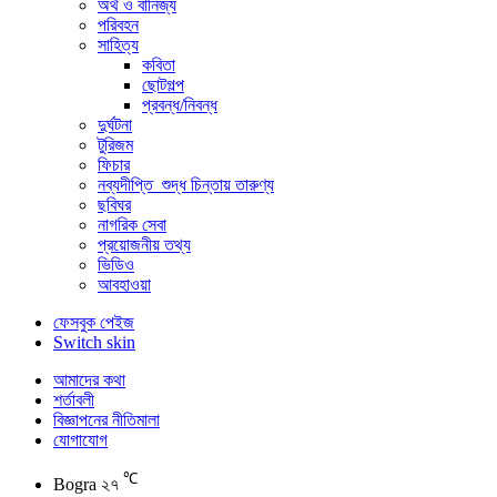
অর্থ ও বানিজ্য
পরিবহন
সাহিত্য
কবিতা
ছোটগল্প
প্রবন্ধ/নিবন্ধ
দুর্ঘটনা
টুরিজম
ফিচার
নব্যদীপ্তি_শুদ্ধ চিন্তায় তারুণ্য
ছবিঘর
নাগরিক সেবা
প্রয়োজনীয় তথ্য
ভিডিও
আবহাওয়া
ফেসবুক পেইজ
Switch skin
আমাদের কথা
শর্তাবলী
বিজ্ঞাপনের নীতিমালা
যোগাযোগ
℃
Bogra
২৭