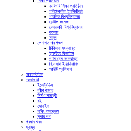
শিক্ষা প্রতিষ্ঠান
কারিগরি শিক্ষা প্রতিষ্ঠান
পলিটেকনিক ইনস্টিটিউট
পাবলিক বিশ্ববিদ্যালয়
ডেন্টাল কলেজ
বেসরকারী বিশ্ববিদ্যালয়
কলেজ
স্কুল
পেশাগত প্রশিক্ষণ
চিকিৎসা সংক্রান্ত
ইন্টেরিয়র ডিজাইন
গণমাধ্যম সংক্রান্ত
বি.এসসি ইঞ্জিনিয়ারিং
আইটি প্রশিক্ষণ
লাইফস্টাইল
কেনাকাটা
ইলেক্ট্রনিক্স
কাঁচা বাজার
নির্মাণ সামগ্রী
বই
মোবাইল
শপিং কমপ্লেক্স
সুপার শপ
প্রধান খবর
স্বাস্থ্য