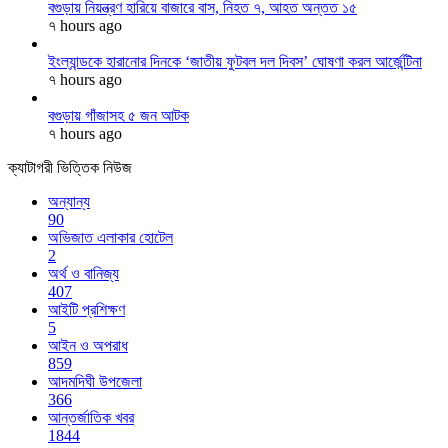
বগুড়ায় নিয়ন্ত্রণ হারিয়ে বাজারে বাস, নিহত ৭, আহত অন্তত ১৫
৭ hours ago
ইংল্যান্ডকে হারানোর দিনকে ‘জাতীয় ফুটবল দল দিবস’ ঘোষণা করল আর্জেন্টিনা
৭ hours ago
বগুড়ায় গাঁজাসহ ৫ জন আটক
৭ hours ago
ক্যাটাগরী ভিত্তিক নিউজ
অন্যান্য
90
অভিজাত এলাকার হোটেল
2
অর্থ ও বানিজ্য
407
আইটি প্রশিক্ষণ
5
আইন ও অপরাধ
859
আদমদিঘী উপজেলা
366
আন্তর্জাতিক খবর
1844