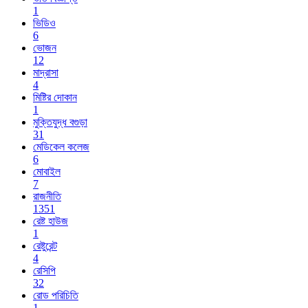
1
ভিডিও
6
ভোজন
12
মাদ্রাসা
4
মিষ্টির দোকান
1
মুক্তিযুদ্ধ বগুড়া
31
মেডিকেল কলেজ
6
মোবাইল
7
রাজনীতি
1351
রেষ্ট হাউজ
1
রেষ্টুরেন্ট
4
রেসিপি
32
রোড পরিচিতি
1