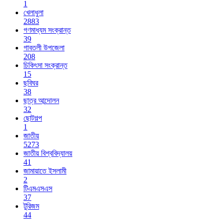
1
খেলাধুলা
2883
গণমাধ্যম সংক্রান্ত
39
গাবতলী উপজেলা
208
চিকিৎসা সংক্রান্ত
15
ছবিঘর
38
ছাত্র আন্দোলন
32
ছোটগল্প
1
জাতীয়
5273
জাতীয় বিশ্ববিদ্যালয়
41
জামায়াতে ইসলামী
2
টিএমএসএস
37
টুরিজম
44