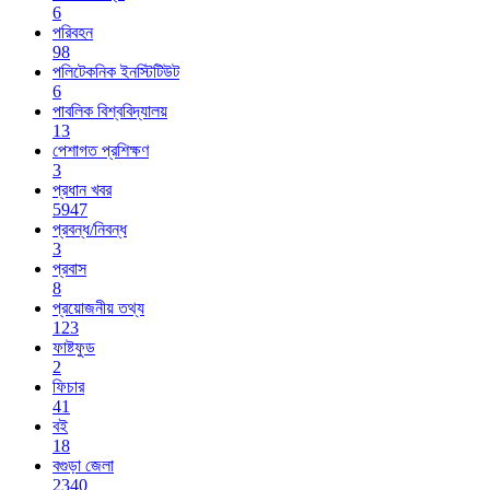
6
পরিবহন
98
পলিটেকনিক ইনস্টিটিউট
6
পাবলিক বিশ্ববিদ্যালয়
13
পেশাগত প্রশিক্ষণ
3
প্রধান খবর
5947
প্রবন্ধ/নিবন্ধ
3
প্রবাস
8
প্রয়োজনীয় তথ্য
123
ফাষ্টফুড
2
ফিচার
41
বই
18
বগুড়া জেলা
2340