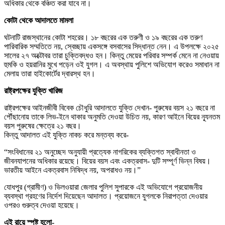
অধিকার থেকে বঞ্চিত করা যাবে না।
কোটা থেকে আদালতে মামলা
ঘটনাটি রাজস্থানের কোটা শহরের। ১৮ বছরের এক তরুণী ও ১৯ বছরের এক তরুণ
পারিবারিক সম্মতিতে নয়, স্বেচ্ছায় একসঙ্গে বসবাসের সিদ্ধান্ত নেন। এ উপলক্ষে ২০২৫
সালের ২৭ অক্টোবর তারা চুক্তিবদ্ধও হন। কিন্তু মেয়ের পরিবার সম্পর্ক মেনে না নেওয়ায়
হুমকি ও হয়রানির মুখে পড়েন ওই যুগল। এ অবস্থায় পুলিশে অভিযোগ করেও সমাধান না
মেলায় তারা হাইকোর্টের দ্বারস্থ হন।
রাষ্ট্রপক্ষের যুক্তি খারিজ
রাষ্ট্রপক্ষের আইনজীবী বিবেক চৌধুরি আদালতে যুক্তি দেখান- পুরুষের বয়স ২১ বছরে না
পৌঁছানোয় তাকে লিভ-ইনে থাকার অনুমতি দেওয়া উচিত নয়, কারণ আইনে বিয়ের ন্যূনতম
বয়স পুরুষের ক্ষেত্রে ২১ বছর।
কিন্তু আদালত এই যুক্তি নাকচ করে মন্তব্য করে-
“সংবিধানের ২১ অনুচ্ছেদ অনুযায়ী প্রত্যেক নাগরিকের ব্যক্তিগত স্বাধীনতা ও
জীবনযাপনের অধিকার রয়েছে। বিয়ের বয়স এবং একত্রবাস- দুটি সম্পূর্ণ ভিন্ন বিষয়।
ভারতীয় আইনে একত্রবাস নিষিদ্ধ নয়, অপরাধও নয়।”
যোধপুর (গ্রামীণ) ও ভিলওয়ারা জেলার পুলিশ সুপারকে এই অভিযোগে প্রয়োজনীয়
ব্যবস্থা গ্রহণের নির্দেশ দিয়েছেন আদালত। প্রয়োজনে যুগলকে নিরাপত্তা দেওয়ার
ওপরও গুরুত্ব দেওয়া হয়েছে।
এই রায়ে স্পষ্ট হলো-