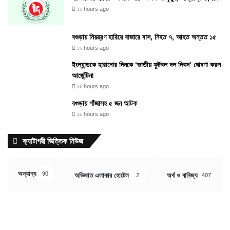
১৬ hours ago
বগুড়ায় নিয়ন্ত্রণ হারিয়ে বাজারে বাস, নিহত ৭, আহত অন্তত ১৫
১৬ hours ago
ইংল্যান্ডকে হারানোর দিনকে ‘জাতীয় ফুটবল দল দিবস’ ঘোষণা করল
আর্জেন্টিনা
১৬ hours ago
বগুড়ায় গাঁজাসহ ৫ জন আটক
১৬ hours ago
ক্যাটাগরী ভিত্তিক নিউজ
অন্যান্য
90
অভিজাত এলাকার হোটেল
অর্থ ও বানিজ্য
2
407