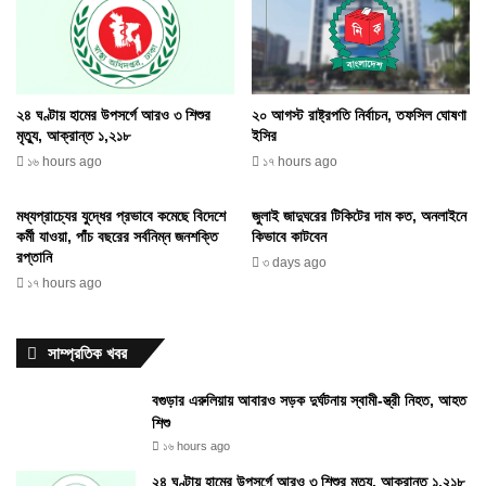
২৪ ঘণ্টায় হামের উপসর্গে আরও ৩ শিশুর
২০ আগস্ট রাষ্ট্রপতি নির্বাচন, তফসিল ঘোষণা
মৃত্যু, আক্রান্ত ১,২১৮
ইসির
১৬ hours ago
১৭ hours ago
মধ্যপ্রাচ্যের যুদ্ধের প্রভাবে কমেছে বিদেশে
জুলাই জাদুঘরের টিকিটের দাম কত, অনলাইনে
কর্মী যাওয়া, পাঁচ বছরের সর্বনিম্ন জনশক্তি
কিভাবে কাটবেন
রপ্তানি
৩ days ago
১৭ hours ago
সাম্প্রতিক খবর
বগুড়ার এরুলিয়ায় আবারও সড়ক দুর্ঘটনায় স্বামী-স্ত্রী নিহত, আহত
শিশু
১৬ hours ago
২৪ ঘণ্টায় হামের উপসর্গে আরও ৩ শিশুর মৃত্যু, আক্রান্ত ১,২১৮