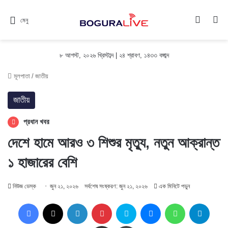
Switch
সন
মেনু
৮ আগস্ট, ২০২৬ খ্রিস্টাব্দ
|
২৪ শ্রাবণ, ১৪৩৩ বঙ্গাব্দ
মূলপাতা
/
জাতীয়
জাতীয়
প্রধান খবর
দেশে হামে আরও ৩ শিশুর মৃত্যু, নতুন আক্রান্ত
১ হাজারের বেশি
নিউজ ডেস্ক
জুন ২১, ২০২৬
সর্বশেষ সংষ্করণ: জুন ২১, ২০২৬
এক মিনিটে পড়ুন
Facebook
X
LinkedIn
Pinterest
Skype
Messenger
WhatsApp
Teleg
Share via Email
প্রিন্ট