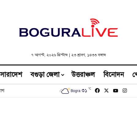
৭ আগস্ট, ২০২৬ খ্রিস্টাব্দ
|
২৩ শ্রাবণ, ১৪৩৩ বঙ্গাব্দ
সারাদেশ
বগুড়া জেলা
উত্তরাঞ্চল
বিনোদন
খ
℃
Facebook
X
YouTub
Inst
৩১
োগ
Bogra