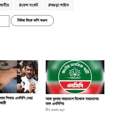
 আমীর
তেল সংকট
বগুড়া লাইভ
নিউজ লিংক কপি করুন
মলার শিকার এনসিপি নেতা
আজ বুধবার সারাদেশে বিক্ষোভ সমাবেশের
ওয়ারী
ডাক এনসিপির
১ week ago