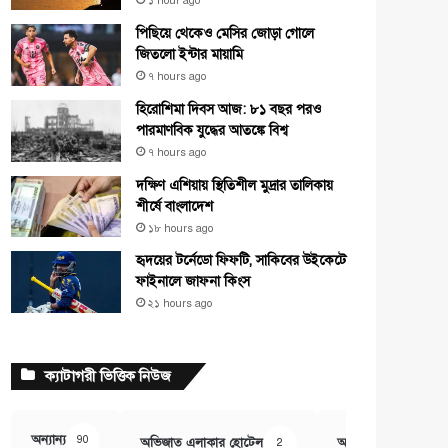
১ hour ago
পিছিয়ে থেকেও মেসির জোড়া গোলে
জিতলো ইন্টার মায়ামি
৭ hours ago
হিরোশিমা দিবস আজ: ৮১ বছর পরও
পারমাণবিক যুদ্ধের আতঙ্কে বিশ্ব
৭ hours ago
দক্ষিণ এশিয়ায় স্থিতিশীল মুদ্রার তালিকায়
শীর্ষে বাংলাদেশ
১৮ hours ago
হৃদয়ের টর্নেডো ফিফটি, সাকিবের উইকেটে
ফাইনালে জাফনা কিংস
২১ hours ago
ক্যাটাগরী ভিত্তিক নিউজ
অন্যান্য
90
অভিজাত এলাকার হোটেল
অর্থ ও বানিজ্য
2
407