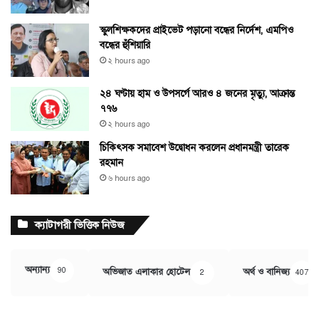
স্কুলশিক্ষকদের প্রাইভেট পড়ানো বন্ধের নির্দেশ, এমপিও
বন্ধের হুঁশিয়ারি
২ hours ago
২৪ ঘণ্টায় হাম ও উপসর্গে আরও ৪ জনের মৃত্যু, আক্রান্ত
৭৭৬
২ hours ago
চিকিৎসক সমাবেশ উদ্বোধন করলেন প্রধানমন্ত্রী তারেক
রহমান
৬ hours ago
ক্যাটাগরী ভিত্তিক নিউজ
অন্যান্য
90
অভিজাত এলাকার হোটেল
অর্থ ও বানিজ্য
2
407