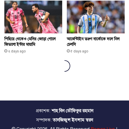
প্রকাশক:
শাহ বিন তৌফিকুর রহমান
সম্পাদক:
তানজিজুল ইসলাম স্বরন