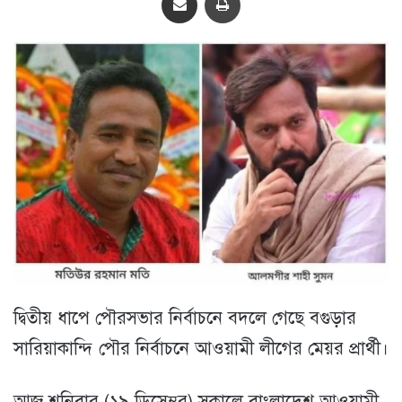
দ্বিতীয় ধাপে পৌরসভার নির্বাচনে বদলে গেছে বগুড়ার
সারিয়াকান্দি পৌর নির্বাচনে আওয়ামী লীগের মেয়র প্রার্থী।
আজ শনিবার (১৯ ডিসেম্বর) সকালে বাংলাদেশ আওয়ামী