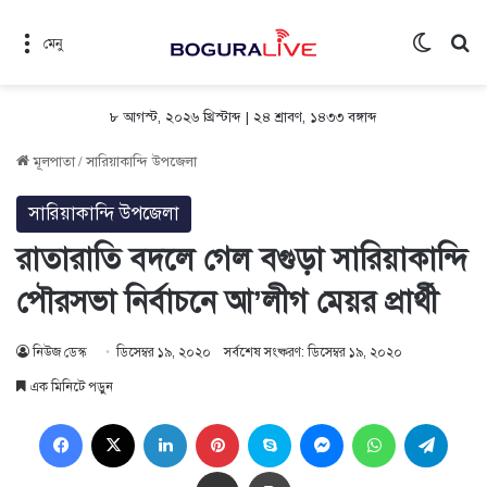
Switch 
সন
মেনু
৮ আগস্ট, ২০২৬ খ্রিস্টাব্দ
|
২৪ শ্রাবণ, ১৪৩৩ বঙ্গাব্দ
মূলপাতা
/
সারিয়াকান্দি উপজেলা
সারিয়াকান্দি উপজেলা
রাতারাতি বদলে গেল বগুড়া সারিয়াকান্দি
পৌরসভা নির্বাচনে আ’লীগ মেয়র প্রার্থী
নিউজ ডেস্ক
ডিসেম্বর ১৯, ২০২০
সর্বশেষ সংষ্করণ: ডিসেম্বর ১৯, ২০২০
এক মিনিটে পড়ুন
Facebook
X
LinkedIn
Pinterest
Skype
Messenger
WhatsApp
Teleg
Share via Email
প্রিন্ট