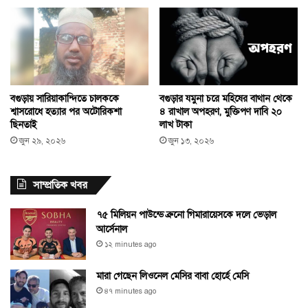
বগুড়ায় সারিয়াকান্দিতে চালককে
বগুড়ার যমুনা চরে মহিষের বাথান থেকে
শ্বাসরোধে হত্যার পর অটোরিকশা
৪ রাখাল অপহরণ, মুক্তিপণ দাবি ২০
ছিনতাই
লাখ টাকা
জুন ২৯, ২০২৬
জুন ১৩, ২০২৬
সাম্প্রতিক খবর
৭৫ মিলিয়ন পাউন্ডে ব্রুনো গিমারায়েসকে দলে ভেড়াল
আর্সেনাল
১২ minutes ago
মারা গেছেন লিওনেল মেসির বাবা হোর্হে মেসি
৪৭ minutes ago