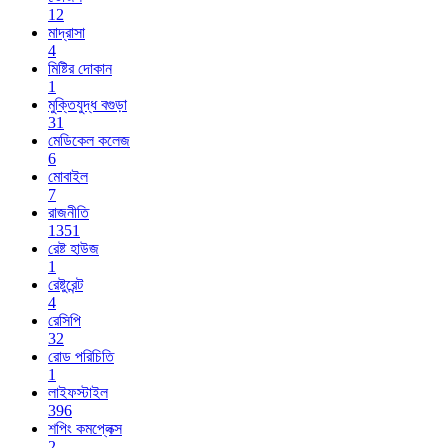
12
মাদ্রাসা
4
মিষ্টির দোকান
1
মুক্তিযুদ্ধ বগুড়া
31
মেডিকেল কলেজ
6
মোবাইল
7
রাজনীতি
1351
রেষ্ট হাউজ
1
রেষ্টুরেন্ট
4
রেসিপি
32
রোড পরিচিতি
1
লাইফস্টাইল
396
শপিং কমপ্লেক্স
2