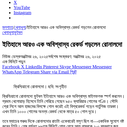
X
YouTube
Instagram
মূলপাতা
/
খেলাধুলা
/
ইতিহাসে আরও এক অবিশ্বাস্য রেকর্ড গড়লেন রোনালদো
খেলাধুলা
ফুটবল
ইতিহাসে আরও এক অবিশ্বাস্য রেকর্ড গড়লেন রোনালদো
নিউজ ডেস্ক
অক্টোবর ২৬, ২০২৫
সর্বশেষ সংষ্করণ: অক্টোবর ২৬, ২০২৫
এক মিনিটে পড়ুন
Facebook
X
LinkedIn
Pinterest
Skype
Messenger
Messenger
WhatsApp
Telegram
Share via Email
প্রিন্ট
ক্রিশ্চিয়ানো রোনালদো। ছবি: সংগৃহীত
ক্রিশ্চিয়ানো রোনালদো ফুটবল ইতিহাসে আরও এক অবিশ্বাস্য মাইলফলক স্পর্শ করলেন।
প্রথম খেলোয়াড় হিসেবে তিনি পেরিয়ে গেছেন ৯৫০ ক্যারিয়ার গোলের গণ্ডি। সৌদি
প্রো লিগে আল হাজমের বিপক্ষে গোল করেই এই বিশ্বরেকর্ড গড়েন পর্তুগিজ তারকা।
এখন তিনি ১০০০ গোলের অনন্য রেকর্ড থেকে মাত্র ৫০ গোল দূরে।
তবে ম্যাচের শুরুর দিকে রোনালদোর রাতটা একেবারেই মসৃণ ছিল না—একাধিক সুযোগ নষ্ট
করেন তিনি। শেষ পর্যন্ত ৮৮তম মিনিটে গোল পেয়ে আল নাসরকে ২-০ ব্যবধানে জয়