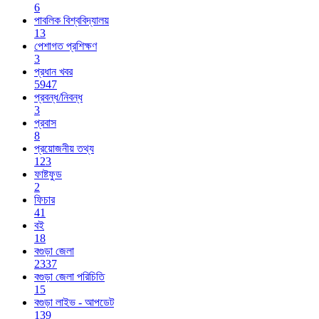
6
পাবলিক বিশ্ববিদ্যালয়
13
পেশাগত প্রশিক্ষণ
3
প্রধান খবর
5947
প্রবন্ধ/নিবন্ধ
3
প্রবাস
8
প্রয়োজনীয় তথ্য
123
ফাষ্টফুড
2
ফিচার
41
বই
18
বগুড়া জেলা
2337
বগুড়া জেলা পরিচিতি
15
বগুড়া লাইভ - আপডেট
139