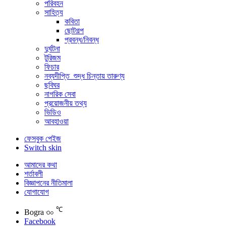
পরিবহন
সাহিত্য
কবিতা
ছোটগল্প
প্রবন্ধ/নিবন্ধ
দুর্ঘটনা
টুরিজম
ফিচার
নব্যদীপ্তি_শুদ্ধ চিন্তায় তারুণ্য
ছবিঘর
নাগরিক সেবা
প্রয়োজনীয় তথ্য
ভিডিও
আবহাওয়া
ফেসবুক পেইজ
Switch skin
আমাদের কথা
শর্তাবলী
বিজ্ঞাপনের নীতিমালা
যোগাযোগ
℃
Bogra
৩০
Facebook