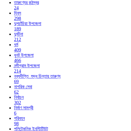
তারুণ্যের কন্ঠস্বর
24
দিবস
298
দুপচাঁচিয়া উপজেলা
189
দুর্ঘটনা
212
ধর্ম
409
ধুনট উপজেলা
466
নন্দীগ্রাম উপজেলা
214
নব্যদীপ্তি_শুদ্ধ চিন্তায় তারুণ্য
69
নাগরিক সেবা
62
নির্বাচন
302
নির্মাণ সামগ্রী
6
পরিবহন
98
পলিটেকনিক ইনস্টিটিউট