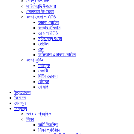
শেরপুর উপজেলা
সারিয়াকান্দি উপজেলা
সোনাতলা উপজেলা
বগুড়া জেলা পরিচিতি
তারকা হোটেল
বগুড়ার ইতিহাস
রোড পরিচিতি
মুক্তিযুদ্ধ বগুড়া
হোটেল
মেস
অভিজাত এলাকার হোটেল
বগুড়া ফুডিস
ফাষ্টফুড
বেকারী
মিষ্টির দোকান
রেষ্টুরেন্ট
রেসিপি
উত্তরাঞ্চল
বিনোদন
খেলাধুলা
অন্যান্য
তথ্য ও প্রযুক্তি
শিক্ষা
ভর্তি বিজ্ঞপ্তি
শিক্ষা প্রতিষ্ঠান