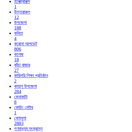
ইলেক্ট্রনিক্স
1
উত্তরাঞ্চল
12
উপজেলা
188
কবিতা
4
করোনা আপডেট
806
কলেজ
18
কাঁচা বাজার
27
কারিগরি শিক্ষা প্রতিষ্ঠান
2
কাহালু উপজেলা
284
কেনাকাটা
8
কোচিং সেন্টার
1
খেলাধুলা
2883
গণমাধ্যম সংক্রান্ত