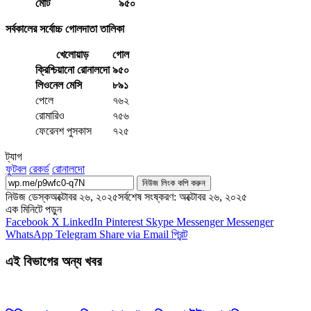
মোট
৯৫০
সর্বকালের সর্বোচ্চ গোলদাতা তালিকা
খেলোয়াড়
গোল
ক্রিশ্চিয়ানো রোনালদো
৯৫০
লিওনেল মেসি
৮৯১
পেলে
৭৬২
রোমারিও
৭৫৬
ফেরেনশ পুসকাস
৭২৫
ট্যাগ
ফুটবল
রেকর্ড
রোনালদো
নিউজ লিংক কপি করুন
নিউজ ডেস্ক
অক্টোবর ২৬, ২০২৫
সর্বশেষ সংষ্করণ: অক্টোবর ২৬, ২০২৫
এক মিনিটে পড়ুন
Facebook
X
LinkedIn
Pinterest
Skype
Messenger
Messenger
WhatsApp
Telegram
Share via Email
প্রিন্ট
এই বিভাগের অন্য খবর