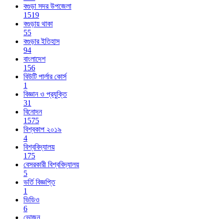
বগুড়া সদর উপজেলা
1519
বগুড়ায় থাকা
55
বগুড়ার ইতিহাস
94
বাংলাদেশ
156
বিউটি পার্লার কোর্স
1
বিজ্ঞান ও প্রযুক্তি
31
বিনোদন
1575
বিশ্বকাপ ২০১৯
4
বিশ্ববিদ্যালয়
175
বেসরকারী বিশ্ববিদ্যালয়
5
ভর্তি বিজ্ঞপ্তি
1
ভিডিও
6
ভোজন