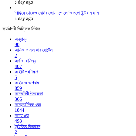
১ day ago
পিছিয়ে থেকেও মেসির জোড়া গোলে জিতলো ইন্টার মায়ামি
১ day ago
ক্যাটাগরী ভিত্তিক নিউজ
অন্যান্য
90
অভিজাত এলাকার হোটেল
2
অর্থ ও বানিজ্য
407
আইটি প্রশিক্ষণ
5
আইন ও অপরাধ
859
আদমদিঘী উপজেলা
366
আন্তর্জাতিক খবর
1844
আবহাওয়া
498
ইন্টেরিয়র ডিজাইন
2