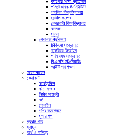
কারিগরি শিক্ষা প্রতিষ্ঠান
পলিটেকনিক ইনস্টিটিউট
পাবলিক বিশ্ববিদ্যালয়
ডেন্টাল কলেজ
বেসরকারী বিশ্ববিদ্যালয়
কলেজ
স্কুল
পেশাগত প্রশিক্ষণ
চিকিৎসা সংক্রান্ত
ইন্টেরিয়র ডিজাইন
গণমাধ্যম সংক্রান্ত
বি.এসসি ইঞ্জিনিয়ারিং
আইটি প্রশিক্ষণ
লাইফস্টাইল
কেনাকাটা
ইলেক্ট্রনিক্স
কাঁচা বাজার
নির্মাণ সামগ্রী
বই
মোবাইল
শপিং কমপ্লেক্স
সুপার শপ
প্রধান খবর
স্বাস্থ্য
অর্থ ও বানিজ্য