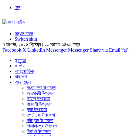
মেনু
সন্ধান করুন
Switch skin
৭ আগস্ট, ২০২৬ খ্রিস্টাব্দ
|
২৩ শ্রাবণ, ১৪৩৩ বঙ্গাব্দ
Facebook
X
LinkedIn
Messenger
Messenger
Share via Email
প্রিন্ট
মূলপাতা
জাতীয়
আন্তর্জাতিক
সারাদেশ
বগুড়া জেলা
বগুড়া সদর উপজেলা
আদমদিঘী উপজেলা
কাহালু উপজেলা
গাবতলী উপজেলা
ধুনট উপজেলা
দুপচাঁচিয়া উপজেলা
নন্দীগ্রাম উপজেলা
শাজাহানপুর উপজেলা
শিবগঞ্জ উপজেলা