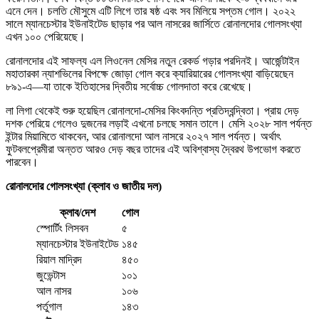
এনে দেন। চলতি মৌসুমে এটি লিগে তার ষষ্ঠ এবং সব মিলিয়ে সপ্তম গোল। ২০২২
সালে ম্যানচেস্টার ইউনাইটেড ছাড়ার পর আল নাসরের জার্সিতে রোনালদোর গোলসংখ্যা
এখন ১০০ পেরিয়েছে।
রোনালদোর এই সাফল্য এল লিওনেল মেসির নতুন রেকর্ড গড়ার পরদিনই। আর্জেন্টাইন
মহাতারকা ন্যাশভিলের বিপক্ষে জোড়া গোল করে ক্যারিয়ারের গোলসংখ্যা বাড়িয়েছেন
৮৯১-এ—যা তাকে ইতিহাসের দ্বিতীয় সর্বোচ্চ গোলদাতা করে রেখেছে।
লা লিগা থেকেই শুরু হয়েছিল রোনালদো-মেসির কিংবদন্তি প্রতিদ্বন্দ্বিতা। প্রায় দেড়
দশক পেরিয়ে গেলেও দুজনের লড়াই এখনো চলছে সমান তালে। মেসি ২০২৮ সাল পর্যন্ত
ইন্টার মিয়ামিতে থাকবেন, আর রোনালদো আল নাসরে ২০২৭ সাল পর্যন্ত। অর্থাৎ
ফুটবলপ্রেমীরা অন্তত আরও দেড় বছর তাদের এই অবিশ্বাস্য দ্বৈরথ উপভোগ করতে
পারবেন।
রোনালদোর গোলসংখ্যা (ক্লাব ও জাতীয় দল)
ক্লাব/দেশ
গোল
স্পোর্টিং লিসবন
৫
ম্যানচেস্টার ইউনাইটেড
১৪৫
রিয়াল মাদ্রিদ
৪৫০
জুভেন্টাস
১০১
আল নাসর
১০৬
পর্তুগাল
১৪৩