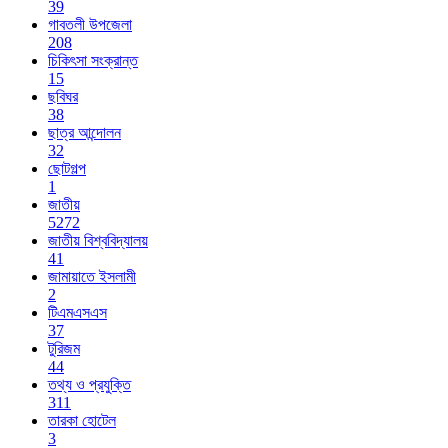
39
গাবতলী উপজেলা
208
চিকিৎসা সংক্রান্ত
15
ছবিঘর
38
ছাত্র আন্দোলন
32
ছোটগল্প
1
জাতীয়
5272
জাতীয় বিশ্ববিদ্যালয়
41
জামায়াতে ইসলামী
2
টিএমএসএস
37
টুরিজম
44
তথ্য ও প্রযুক্তি
311
তারকা হোটেল
3