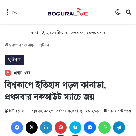
Switch 
সন
মেনু
৭ আগস্ট, ২০২৬ খ্রিস্টাব্দ
|
২৩ শ্রাবণ, ১৪৩৩ বঙ্গাব্দ
মূলপাতা
/
খেলাধুলা
/
ফুটবল
ফুটবল
প্রধান খবর
বিশ্বকাপে ইতিহাস গড়ল কানাডা,
প্রথমবার নকআউট ম্যাচে জয়
নিউজ ডেস্ক
জুন ২৯, ২০২৬
সর্বশেষ সংষ্করণ: জুন ২৯, ২০২৬
এক মিনিটে পড়ুন
Facebook
X
LinkedIn
Pinterest
Skype
Messenger
WhatsApp
Teleg
Share via Email
প্রিন্ট