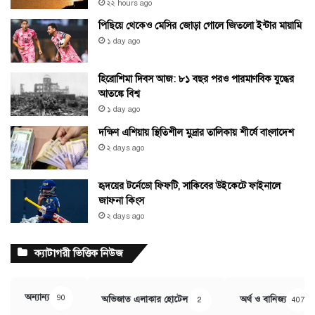
২২ hours ago
পিছিয়ে থেকেও মেসির জোড়া গোলে জিতলো ইন্টার মায়ামি
১ day ago
হিরোশিমা দিবস আজ: ৮১ বছর পরও পারমাণবিক যুদ্ধের
আতঙ্কে বিশ্ব
১ day ago
দক্ষিণ এশিয়ায় স্থিতিশীল মুদ্রার তালিকায় শীর্ষে বাংলাদেশ
২ days ago
হৃদয়ের টর্নেডো ফিফটি, সাকিবের উইকেটে ফাইনালে
জাফনা কিংস
২ days ago
ক্যাটাগরী ভিত্তিক নিউজ
অন্যান্য
90
অভিজাত এলাকার হোটেল
অর্থ ও বানিজ্য
2
407