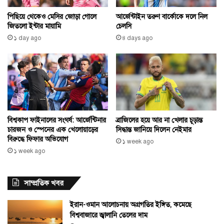
পিছিয়ে থেকেও মেসির জোড়া গোলে
আর্জেন্টাইন তরুণ বার্কোকে দলে নিল
জিতলো ইন্টার মায়ামি
চেলসি
১ day ago
৪ days ago
বিশ্বকাপ ফাইনালের সংঘর্ষ: আর্জেন্টিনার
ব্রাজিলের হয়ে আর না খেলার চূড়ান্ত
চারজন ও স্পেনের এক খেলোয়াড়ের
সিদ্ধান্ত জানিয়ে দিলেন নেইমার
বিরুদ্ধে ফিফার অভিযোগ
১ week ago
১ week ago
সাম্প্রতিক খবর
ইরান-ওমান আলোচনায় অগ্রগতির ইঙ্গিত, কমেছে
বিশ্ববাজারে জ্বালানি তেলের দাম